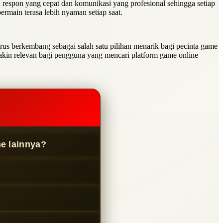
respon yang cepat dan komunikasi yang profesional sehingga setiap
rmain terasa lebih nyaman setiap saat.
rus berkembang sebagai salah satu pilihan menarik bagi pecinta game
makin relevan bagi pengguna yang mencari platform game online
e lainnya?
sponsif, serta performa
anjang hari sehingga
r desktop tanpa