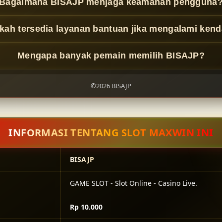
Bagaimana BISAJP menjaga keamanan pengguna
kasi tambahan.
keamanan digital yang diperbarui secara berkala untuk memba
kah tersedia layanan bantuan jika mengalami kend
gguna.
 profesional yang siap memberikan bantuan dengan respon cepat
Mengapa banyak pemain memilih BISAJP?
 dapat ditangani secara efisien.
kombinasi performa yang stabil, tampilan modern, navigasi yan
ang nyaman dan konsisten.
©2026 BISAJP
INFORMASI TENTANG SLOT MAXWIN INI
BISAJP
GAME SLOT - Slot Online - Casino Live.
Rp 10.000