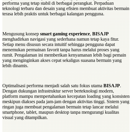
performa yang tetap stabil di berbagai perangkat. Perpaduan
teknologi terbaru dan desain yang efisien membuat aktivitas bermain
terasa lebih praktis untuk berbagai kalangan pengguna.
Mengusung konsep
smart gaming experience
,
BISAJP
menghadirkan navigasi yang sederhana namun tetap kaya fitur.
Setiap menu disusun secara intuitif sehingga pengguna dapat
menemukan permainan favorit tanpa harus melalui proses yang
rumit. Pengalaman ini memberikan kenyamanan lebih bagi pemain
yang menginginkan akses cepat sekaligus suasana bermain yang
lebih dinamis.
Optimalisasi performa menjadi salah satu fokus utama
BISAJP
.
Dengan dukungan infrastruktur server berteknologi modern,
platform mampu mempertahankan kecepatan loading yang konsisten
meskipun diakses pada jam-jam dengan aktivitas tinggi. Sistem yang
ringan juga membuat pengalaman bermain tetap lancar melalui
smartphone, tablet, maupun desktop tanpa mengurangi kualitas
visual yang ditampilkan.