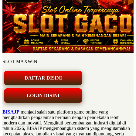
SLOT MAXWIN
DAFTAR DISINI
LOGIN DISINI
BISAJP
menjadi salah satu platform game online yang
menghadirkan pengalaman bermain dengan pendekatan lebih
modern dan inovatif. Mengikuti perkembangan industri digital di
tahun 2026, BISAJP mengembangkan sistem yang mengutamakan
kecepatan akses, tampilan visual yang nyaman dipandang, serta