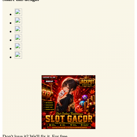
Don't love it? We'll fix it. For free.