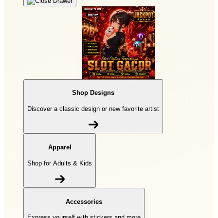
Shop Designs
Discover a classic design or new favorite artist
Apparel
Shop for Adults & Kids
Accessories
Express yourself with stickers and more