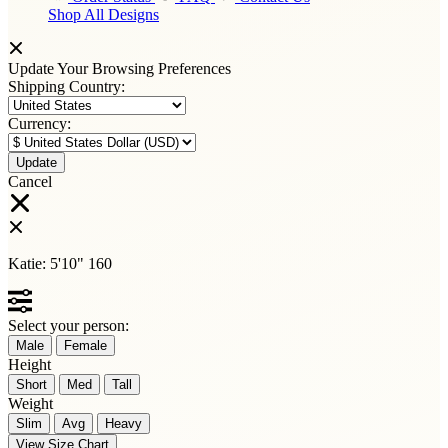
Shop All Designs
Update Your Browsing Preferences
Shipping Country:
Currency:
Cancel
Katie:
5'10"
160
Select your person:
Male
Female
Height
Short
Med
Tall
Weight
Slim
Avg
Heavy
View Size Chart