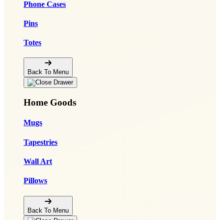
Phone Cases
Pins
Totes
Back To Menu
Home Goods
Mugs
Tapestries
Wall Art
Pillows
Back To Menu