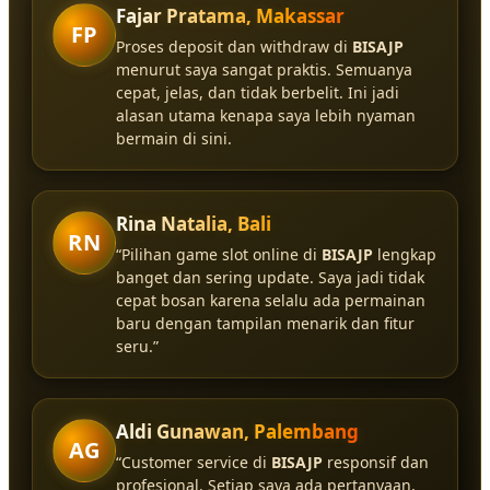
Fajar Pratama, Makassar
FP
Proses deposit dan withdraw di
BISAJP
menurut saya sangat praktis. Semuanya
cepat, jelas, dan tidak berbelit. Ini jadi
alasan utama kenapa saya lebih nyaman
bermain di sini.
Rina Natalia, Bali
RN
“Pilihan game slot online di
BISAJP
lengkap
banget dan sering update. Saya jadi tidak
cepat bosan karena selalu ada permainan
baru dengan tampilan menarik dan fitur
seru.”
Aldi Gunawan, Palembang
AG
“Customer service di
BISAJP
responsif dan
profesional. Setiap saya ada pertanyaan,