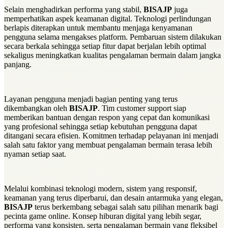
Selain menghadirkan performa yang stabil,
BISAJP
juga
memperhatikan aspek keamanan digital. Teknologi perlindungan
berlapis diterapkan untuk membantu menjaga kenyamanan
pengguna selama mengakses platform. Pembaruan sistem dilakukan
secara berkala sehingga setiap fitur dapat berjalan lebih optimal
sekaligus meningkatkan kualitas pengalaman bermain dalam jangka
panjang.
Layanan pengguna menjadi bagian penting yang terus
dikembangkan oleh
BISAJP
. Tim customer support siap
memberikan bantuan dengan respon yang cepat dan komunikasi
yang profesional sehingga setiap kebutuhan pengguna dapat
ditangani secara efisien. Komitmen terhadap pelayanan ini menjadi
salah satu faktor yang membuat pengalaman bermain terasa lebih
nyaman setiap saat.
Melalui kombinasi teknologi modern, sistem yang responsif,
keamanan yang terus diperbarui, dan desain antarmuka yang elegan,
BISAJP
terus berkembang sebagai salah satu pilihan menarik bagi
pecinta game online. Konsep hiburan digital yang lebih segar,
performa yang konsisten, serta pengalaman bermain yang fleksibel