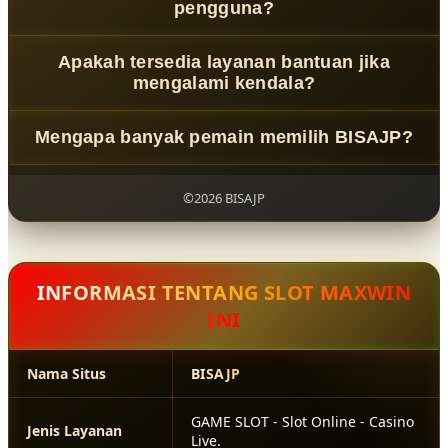
pengguna?
memerlukan instalasi aplikasi tambahan.
BISAJP
menerapkan sistem keamanan digital yang
Apakah tersedia layanan bantuan jika
diperbarui secara berkala untuk membantu menjaga
mengalami kendala?
kenyamanan serta stabilitas akses pengguna.
Tersedia customer support profesional yang siap
Mengapa banyak pemain memilih BISAJP?
memberikan bantuan dengan respon cepat sehingga
setiap pertanyaan maupun kendala dapat ditangani
Karena
BISAJP
menawarkan kombinasi performa yang
secara efisien.
stabil, tampilan modern, navigasi yang mudah
©2026 BISAJP
digunakan, serta pengalaman game online yang nyaman
dan konsisten.
INFORMASI TENTANG SLOT MAXWIN
INI
Nama Situs
BISAJP
GAME SLOT - Slot Online - Casino
Jenis Layanan
Live.