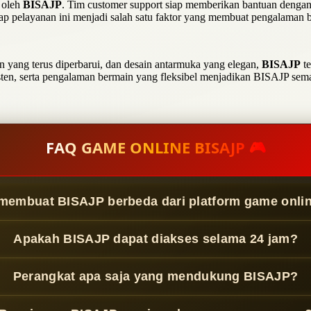
 oleh
BISAJP
. Tim customer support siap memberikan bantuan dengan 
p pelayanan ini menjadi salah satu faktor yang membuat pengalaman be
n yang terus diperbarui, dan desain antarmuka yang elegan,
BISAJP
te
sisten, serta pengalaman bermain yang fleksibel menjadikan BISAJP se
FAQ GAME ONLINE BISAJP 🎮
membuat BISAJP berbeda dari platform game onlin
laman game online dengan teknologi modern, antarmuka yang re
Apakah BISAJP dapat diakses selama 24 jam?
kenyamanan bermain di berbagai perangkat.
dapat diakses kapan saja dengan dukungan server yang aktif sep
Perangkat apa saja yang mendukung BISAJP?
lancar.
engan smartphone Android, iPhone, tablet, laptop, hingga kompute