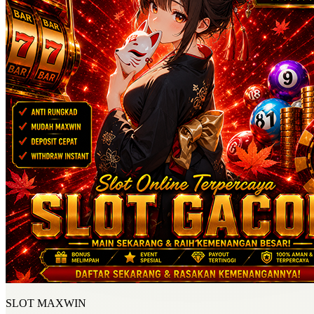
SLOT MAXWIN