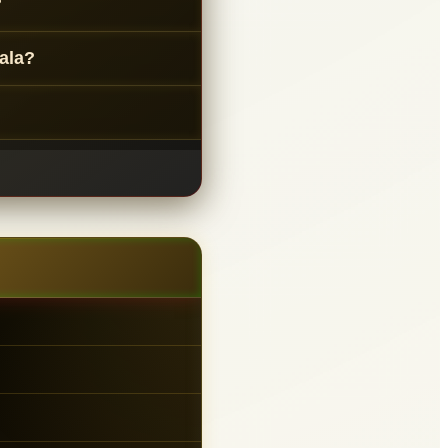
?
ntu menjaga kenyamanan
ala?
 sehingga setiap
g mudah digunakan, serta