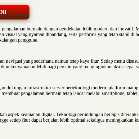
INI
 pengalaman bermain dengan pendekatan lebih modern dan inovatif. Me
isual yang nyaman dipandang, serta performa yang tetap stabil di be
i kalangan pengguna.
n navigasi yang sederhana namun tetap kaya fitur. Setiap menu disus
erikan kenyamanan lebih bagi pemain yang menginginkan akses cepat se
an dukungan infrastruktur server berteknologi modern, platform mam
ga membuat pengalaman bermain tetap lancar melalui smartphone, tablet
kan aspek keamanan digital. Teknologi perlindungan berlapis ditera
gga setiap fitur dapat berjalan lebih optimal sekaligus meningkatkan 