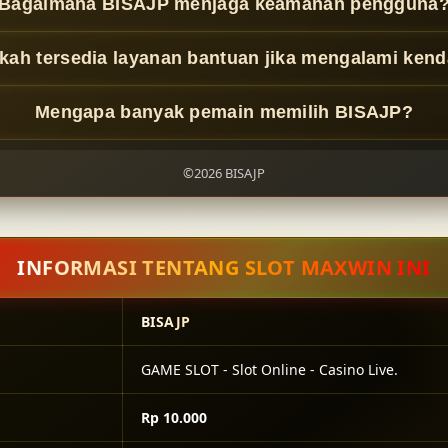
Bagaimana BISAJP menjaga keamanan pengguna
kasi tambahan.
keamanan digital yang diperbarui secara berkala untuk memba
kah tersedia layanan bantuan jika mengalami kend
gguna.
 profesional yang siap memberikan bantuan dengan respon cepat
Mengapa banyak pemain memilih BISAJP?
 dapat ditangani secara efisien.
kombinasi performa yang stabil, tampilan modern, navigasi yan
ang nyaman dan konsisten.
©2026 BISAJP
INFORMASI TENTANG SLOT MAXWIN INI
BISAJP
GAME SLOT - Slot Online - Casino Live.
Rp 10.000