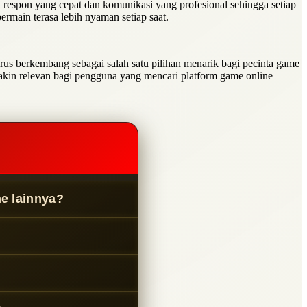
respon yang cepat dan komunikasi yang profesional sehingga setiap
rmain terasa lebih nyaman setiap saat.
rus berkembang sebagai salah satu pilihan menarik bagi pecinta game
makin relevan bagi pengguna yang mencari platform game online
e lainnya?
sponsif, serta performa
anjang hari sehingga
r desktop tanpa