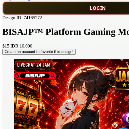
LOGIN
Design ID: 74165272
BISAJP™ Platform Gaming Mod
$15
IDR 10.000
Create an account to favorite this design!