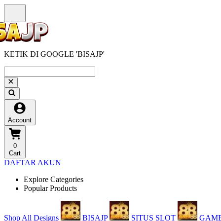
KETIK DI GOOGLE 'BISAJP'
Account
0
Cart
DAFTAR AKUN
Explore Categories
Popular Products
Shop All Designs
BISAJP
SITUS SLOT
GAME