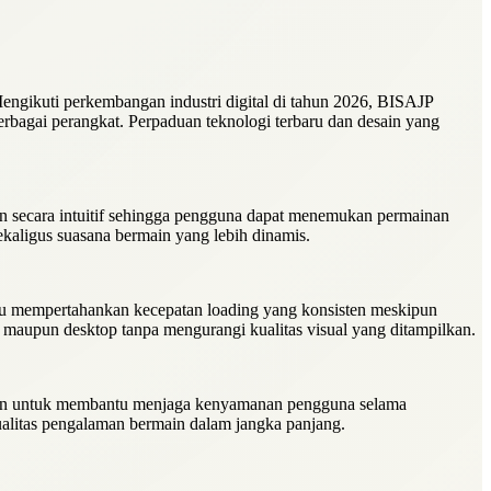
ngikuti perkembangan industri digital di tahun 2026, BISAJP
rbagai perangkat. Perpaduan teknologi terbaru dan desain yang
un secara intuitif sehingga pengguna dapat menemukan permainan
kaligus suasana bermain yang lebih dinamis.
pu mempertahankan kecepatan loading yang konsisten meskipun
, maupun desktop tanpa mengurangi kualitas visual yang ditampilkan.
pkan untuk membantu menjaga kenyamanan pengguna selama
kualitas pengalaman bermain dalam jangka panjang.