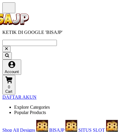
KETIK DI GOOGLE 'BISAJP'
Account
0
Cart
DAFTAR AKUN
Explore Categories
Popular Products
Shop All Designs
BISAJP
SITUS SLOT