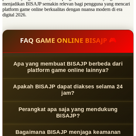
menjadikan BISAJP semakin relevan bagi pengguna yang mencari
platform game online berkualitas dengan nuansa modern di era
digital 2026.
FAQ GAME ONLINE BISAJP 🎮
Apa yang membuat BISAJP berbeda dari
platform game online lainnya?
BISAJP
menghadirkan pengalaman game online dengan
Apakah BISAJP dapat diakses selama 24
teknologi modern, antarmuka yang responsif, serta
jam?
performa stabil untuk memberikan kenyamanan bermain
di berbagai perangkat.
Ya.
BISAJP
dirancang agar dapat diakses kapan saja
Perangkat apa saja yang mendukung
dengan dukungan server yang aktif sepanjang hari
BISAJP?
sehingga pengalaman bermain tetap lancar.
Platform ini kompatibel dengan smartphone Android,
Bagaimana BISAJP menjaga keamanan
iPhone, tablet, laptop, hingga komputer desktop tanpa