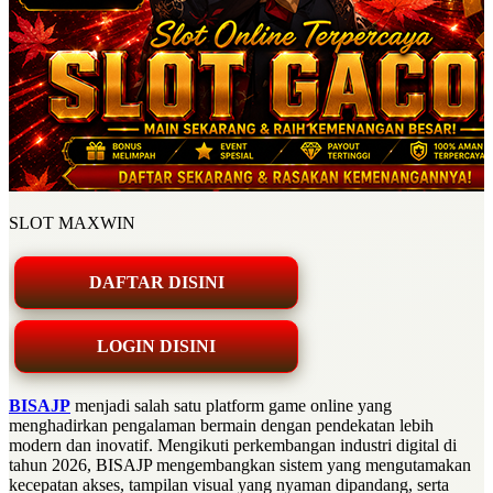
SLOT MAXWIN
DAFTAR DISINI
LOGIN DISINI
BISAJP
menjadi salah satu platform game online yang
menghadirkan pengalaman bermain dengan pendekatan lebih
modern dan inovatif. Mengikuti perkembangan industri digital di
tahun 2026, BISAJP mengembangkan sistem yang mengutamakan
kecepatan akses, tampilan visual yang nyaman dipandang, serta