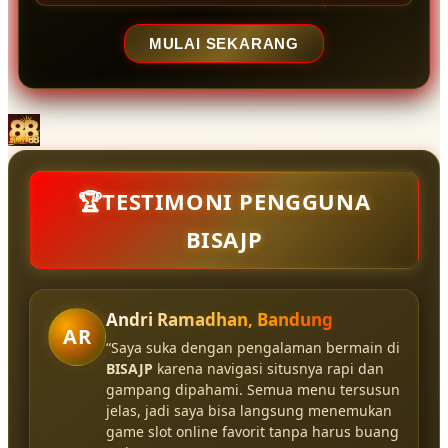
MULAI SEKARANG
🏆TESTIMONI PENGGUNA
BISAJP
Andri Ramadhan, Bandung
AR
“Saya suka dengan pengalaman bermain di
BISAJP
karena navigasi situsnya rapi dan
gampang dipahami. Semua menu tersusun
jelas, jadi saya bisa langsung menemukan
game slot online favorit tanpa harus buang