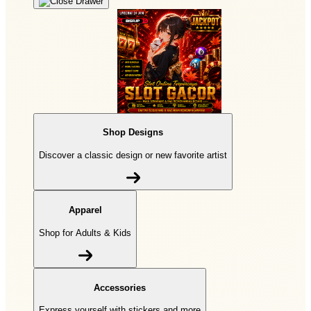
Shop Designs
Discover a classic design or new favorite artist
Apparel
Shop for Adults & Kids
Accessories
Express yourself with stickers and more