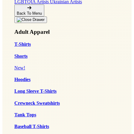
LGBTQIA Artists
Ukrainian Artists
Back To Menu
Adult Apparel
T-Shirts
Shorts
New!
Hoodies
Long Sleeve T-Shirts
Crewneck Sweatshirts
Tank Tops
Baseball T-Shirts