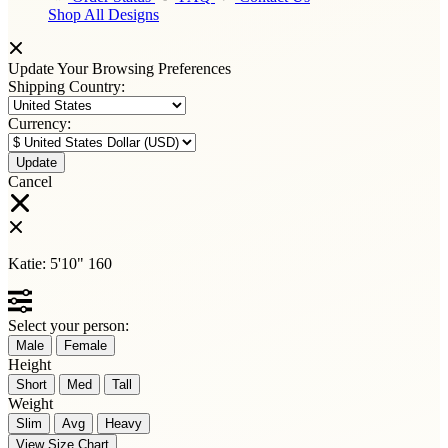
Shop All Designs
Update Your Browsing Preferences
Shipping Country:
Currency:
Cancel
Katie:
5'10"
160
Select your person:
Male
Female
Height
Short
Med
Tall
Weight
Slim
Avg
Heavy
View Size Chart