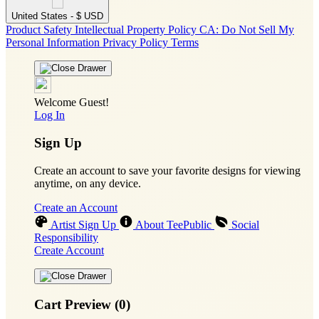
United States - $ USD
Product Safety
Intellectual Property Policy
CA: Do Not Sell My
Personal Information
Privacy Policy
Terms
Welcome Guest!
Log In
Sign Up
Create an account to save your favorite designs for viewing
anytime, on any device.
Create an Account
Artist Sign Up
About TeePublic
Social
Responsibility
Create Account
Cart Preview (0)