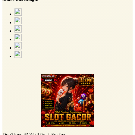
Don't love it? We'll fix it. For free.