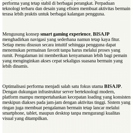
performa yang tetap stabil di berbagai perangkat. Perpaduan
teknologi terbaru dan desain yang efisien membuat aktivitas bermain
terasa lebih praktis untuk berbagai kalangan pengguna.
Mengusung konsep
smart gaming experience
,
BISAJP
menghadirkan navigasi yang sederhana namun tetap kaya fitur.
Setiap menu disusun secara intuitif sehingga pengguna dapat
menemukan permainan favorit tanpa harus melalui proses yang
rumit. Pengalaman ini memberikan kenyamanan lebih bagi pemain
yang menginginkan akses cepat sekaligus suasana bermain yang
lebih dinamis.
Optimalisasi performa menjadi salah satu fokus utama
BISAJP
.
Dengan dukungan infrastruktur server berteknologi modern,
platform mampu mempertahankan kecepatan loading yang konsisten
meskipun diakses pada jam-jam dengan aktivitas tinggi. Sistem yang
ringan juga membuat pengalaman bermain tetap lancar melalui
smartphone, tablet, maupun desktop tanpa mengurangi kualitas
visual yang ditampilkan.