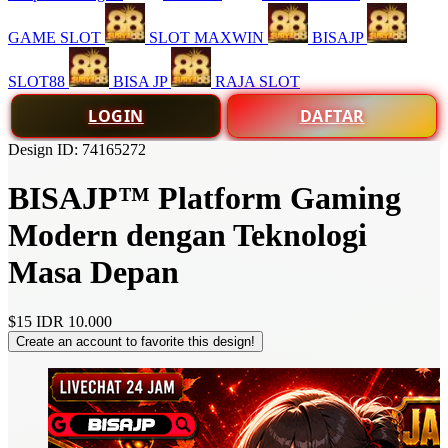
GAME SLOT
SLOT MAXWIN
BISAJP
SLOT88
BISA JP
RAJA SLOT
LOGIN
DAFTAR
Design ID: 74165272
BISAJP™ Platform Gaming
Modern dengan Teknologi
Masa Depan
$15
IDR 10.000
Create an account to favorite this design!