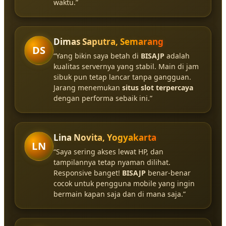
waktu.”
Dimas Saputra, Semarang
DS
“Yang bikin saya betah di
BISAJP
adalah
kualitas servernya yang stabil. Main di jam
sibuk pun tetap lancar tanpa gangguan.
Jarang menemukan
situs slot terpercaya
dengan performa sebaik ini.”
Lina Novita, Yogyakarta
LN
“Saya sering akses lewat HP, dan
tampilannya tetap nyaman dilihat.
Responsive banget!
BISAJP
benar-benar
cocok untuk pengguna mobile yang ingin
bermain kapan saja dan di mana saja.”