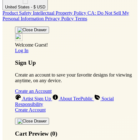
United States - $ USD
Product Safety
Intellectual Property Policy
CA: Do Not Sell My
Personal Information
Privacy Policy
Terms
Welcome Guest!
Log In
Sign Up
Create an account to save your favorite designs for viewing
anytime, on any device.
Create an Account
Artist Sign Up
About TeePublic
Social
Responsibility
Create Account
Cart Preview (0)