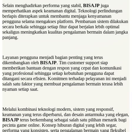
Selain menghadirkan performa yang stabil,
BISAJP
juga
memperhatikan aspek keamanan digital. Teknologi perlindungan
berlapis diterapkan untuk membantu menjaga kenyamanan
pengguna selama mengakses platform. Pembaruan sistem dilakukan
secara berkala sehingga setiap fitur dapat berjalan lebih optimal
sekaligus meningkatkan kualitas pengalaman bermain dalam jangka
panjang.
Layanan pengguna menjadi bagian penting yang terus
dikembangkan oleh
BISAJP
. Tim customer support siap
memberikan bantuan dengan respon yang cepat dan komunikasi
yang profesional sehingga setiap kebutuhan pengguna dapat
ditangani secara efisien. Komitmen terhadap pelayanan ini menjadi
salah satu faktor yang membuat pengalaman bermain terasa lebih
nyaman setiap saat.
Melalui kombinasi teknologi modern, sistem yang responsif,
keamanan yang terus diperbarui, dan desain antarmuka yang elegan,
BISAJP
terus berkembang sebagai salah satu pilihan menarik bagi
pecinta game online. Konsep hiburan digital yang lebih segar,
performa yang konsisten, serta pengalaman bermain yang fleksibel