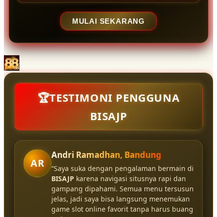
MULAI SEKARANG
🏆TESTIMONI PENGGUNA
BISAJP
Andri Ramadhan, Bandung
AR
“Saya suka dengan pengalaman bermain di
BISAJP
karena navigasi situsnya rapi dan
gampang dipahami. Semua menu tersusun
jelas, jadi saya bisa langsung menemukan
game slot online favorit tanpa harus buang