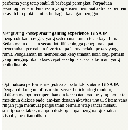
performa yang tetap stabil di berbagai perangkat. Perpaduan
teknologi terbaru dan desain yang efisien membuat aktivitas bermain
terasa lebih praktis untuk berbagai kalangan pengguna.
Mengusung konsep
smart gaming experience
,
BISAJP
menghadirkan navigasi yang sederhana namun tetap kaya fitur.
Setiap menu disusun secara intuitif sehingga pengguna dapat
menemukan permainan favorit tanpa harus melalui proses yang
rumit. Pengalaman ini memberikan kenyamanan lebih bagi pemain
yang menginginkan akses cepat sekaligus suasana bermain yang
lebih dinamis.
Optimalisasi performa menjadi salah satu fokus utama
BISAJP
.
Dengan dukungan infrastruktur server berteknologi modern,
platform mampu mempertahankan kecepatan loading yang konsisten
meskipun diakses pada jam-jam dengan aktivitas tinggi. Sistem yang
ringan juga membuat pengalaman bermain tetap lancar melalui
smartphone, tablet, maupun desktop tanpa mengurangi kualitas
visual yang ditampilkan.