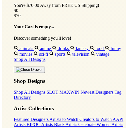
You're
$70.00
Away from
FREE US Shipping!
$0
$70
Your Cart is empty...
Discover something you'll love!
animals
anime
drinks
fantasy
food
funny
movies
sci-fi
sports
television
vintage
Shop All Designs
Shop Designs
Shop All Designs
SLOT MAXWIN
Newest Designers
Tag
Directory
Artist Collections
Featured Designers
Artists to Watch
Creators to Watch
AAPI
Artists
BIPOC Artists
Black Artists
Celebrate Women Artists