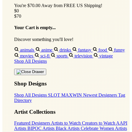
You're
$70.00
Away from
FREE US Shipping!
$0
$70
Your Cart is empty...
Discover something you'll love!
animals
anime
drinks
fantasy
food
funny
movies
sci-fi
sports
television
vintage
Shop All Designs
Shop Designs
Shop All Designs
SLOT MAXWIN
Newest Designers
Tag
Directory
Artist Collections
Featured Designers
Artists to Watch
Creators to Watch
AAPI
Artists
BIPOC Artists
Black Artists
Celebrate Women Artists