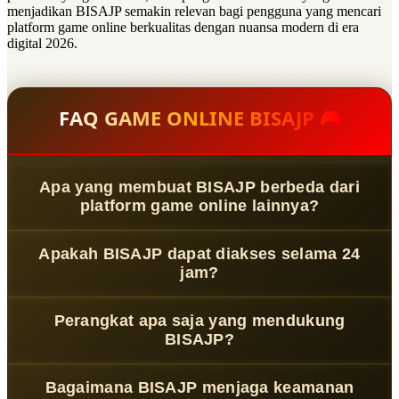
menjadikan BISAJP semakin relevan bagi pengguna yang mencari
platform game online berkualitas dengan nuansa modern di era
digital 2026.
FAQ GAME ONLINE BISAJP 🎮
Apa yang membuat BISAJP berbeda dari
platform game online lainnya?
BISAJP
menghadirkan pengalaman game online dengan
Apakah BISAJP dapat diakses selama 24
teknologi modern, antarmuka yang responsif, serta
jam?
performa stabil untuk memberikan kenyamanan bermain
di berbagai perangkat.
Ya.
BISAJP
dirancang agar dapat diakses kapan saja
Perangkat apa saja yang mendukung
dengan dukungan server yang aktif sepanjang hari
BISAJP?
sehingga pengalaman bermain tetap lancar.
Platform ini kompatibel dengan smartphone Android,
Bagaimana BISAJP menjaga keamanan
iPhone, tablet, laptop, hingga komputer desktop tanpa