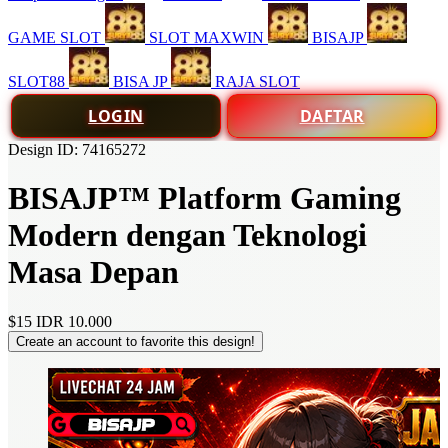
GAME SLOT
SLOT MAXWIN
BISAJP
SLOT88
BISA JP
RAJA SLOT
LOGIN
DAFTAR
Design ID: 74165272
BISAJP™ Platform Gaming
Modern dengan Teknologi
Masa Depan
$15
IDR 10.000
Create an account to favorite this design!