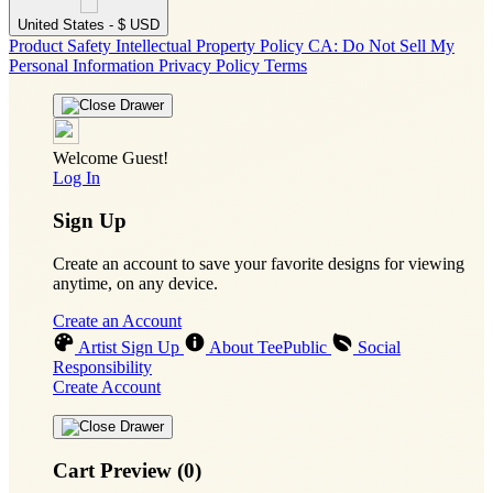
United States - $ USD
Product Safety
Intellectual Property Policy
CA: Do Not Sell My
Personal Information
Privacy Policy
Terms
Welcome Guest!
Log In
Sign Up
Create an account to save your favorite designs for viewing
anytime, on any device.
Create an Account
Artist Sign Up
About TeePublic
Social
Responsibility
Create Account
Cart Preview (0)