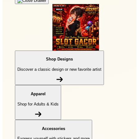
Shop Designs
Discover a classic design or new favorite artist
Apparel
Shop for Adults & Kids
Accessories
Express yourself with stickers and more