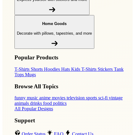
Home Goods
Decorate with pillows, tapestries, and more
Popular Products
T-Shirts
Shorts
Hoodies
Hats
Kids T-Shirts
Stickers
Tank
Tops
Mugs
Browse All Topics
funny
music
anime
movies
television
sports
sci-fi
vintage
animals
drinks
food
politics
All Popular Designs
Support
Order Status
FAQ
Contact Us