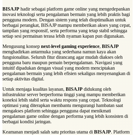
BISAJP
hadir sebagai platform game online yang mengedepankan
inovasi teknologi serta pengalaman bermain yang lebih praktis bagi
pengguna modern. Dengan sistem yang telah dioptimalkan untuk
berbagai perangkat, BISAJP mampu memberikan akses yang cepat,
tampilan yang responsif, serta performa yang tetap stabil sehingga
setiap sesi permainan terasa lebih nyaman kapan pun digunakan.
Mengusung konsep
next-level gaming experience
,
BISAJP
menghadirkan antarmuka yang sederhana namun kaya akan
fungsionalitas. Seluruh fitur dirancang agar mudah diakses oleh
pengguna baru maupun pemain berpengalaman. Navigasi yang
intuitif dipadukan dengan visual yang modern menciptakan
pengalaman bermain yang lebih efisien sekaligus menyenangkan di
setiap aktivitas digital.
Untuk menjaga kualitas layanan,
BISAJP
didukung oleh
infrastruktur server berperforma tinggi yang mampu memberikan
koneksi lebih stabil serta waktu respons yang cepat. Teknologi
optimasi yang diterapkan membantu mengurangi hambatan saat
mengakses platform sehingga pengguna dapat menikmati
pengalaman game online dengan performa yang lebih konsisten di
berbagai kondisi jaringan.
Keamanan menjadi salah satu prioritas utama di
BISAJP
. Platform