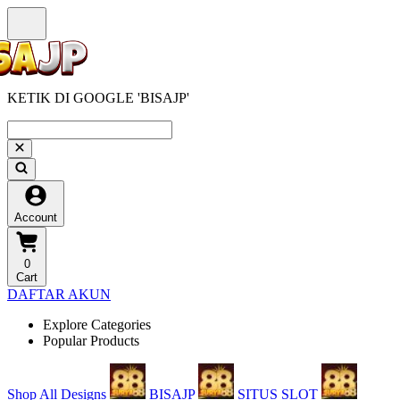
KETIK DI GOOGLE 'BISAJP'
Account
0
Cart
DAFTAR AKUN
Explore Categories
Popular Products
Shop All Designs
BISAJP
SITUS SLOT