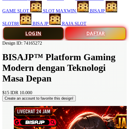
GAME SLOT
SLOT MAXWIN
BISAJP
SLOT88
BISA JP
RAJA SLOT
LOGIN
DAFTAR
Design ID: 74165272
BISAJP™ Platform Gaming
Modern dengan Teknologi
Masa Depan
$15
IDR 10.000
Create an account to favorite this design!