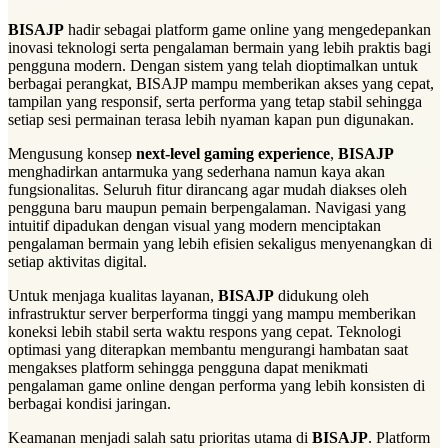
BISAJP
hadir sebagai platform game online yang mengedepankan
inovasi teknologi serta pengalaman bermain yang lebih praktis bagi
pengguna modern. Dengan sistem yang telah dioptimalkan untuk
berbagai perangkat, BISAJP mampu memberikan akses yang cepat,
tampilan yang responsif, serta performa yang tetap stabil sehingga
setiap sesi permainan terasa lebih nyaman kapan pun digunakan.
Mengusung konsep
next-level gaming experience
,
BISAJP
menghadirkan antarmuka yang sederhana namun kaya akan
fungsionalitas. Seluruh fitur dirancang agar mudah diakses oleh
pengguna baru maupun pemain berpengalaman. Navigasi yang
intuitif dipadukan dengan visual yang modern menciptakan
pengalaman bermain yang lebih efisien sekaligus menyenangkan di
setiap aktivitas digital.
Untuk menjaga kualitas layanan,
BISAJP
didukung oleh
infrastruktur server berperforma tinggi yang mampu memberikan
koneksi lebih stabil serta waktu respons yang cepat. Teknologi
optimasi yang diterapkan membantu mengurangi hambatan saat
mengakses platform sehingga pengguna dapat menikmati
pengalaman game online dengan performa yang lebih konsisten di
berbagai kondisi jaringan.
Keamanan menjadi salah satu prioritas utama di
BISAJP
. Platform