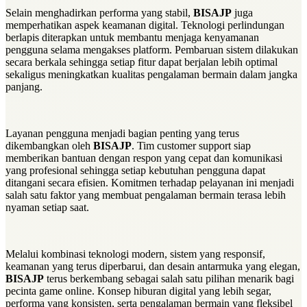
Selain menghadirkan performa yang stabil,
BISAJP
juga
memperhatikan aspek keamanan digital. Teknologi perlindungan
berlapis diterapkan untuk membantu menjaga kenyamanan
pengguna selama mengakses platform. Pembaruan sistem dilakukan
secara berkala sehingga setiap fitur dapat berjalan lebih optimal
sekaligus meningkatkan kualitas pengalaman bermain dalam jangka
panjang.
Layanan pengguna menjadi bagian penting yang terus
dikembangkan oleh
BISAJP
. Tim customer support siap
memberikan bantuan dengan respon yang cepat dan komunikasi
yang profesional sehingga setiap kebutuhan pengguna dapat
ditangani secara efisien. Komitmen terhadap pelayanan ini menjadi
salah satu faktor yang membuat pengalaman bermain terasa lebih
nyaman setiap saat.
Melalui kombinasi teknologi modern, sistem yang responsif,
keamanan yang terus diperbarui, dan desain antarmuka yang elegan,
BISAJP
terus berkembang sebagai salah satu pilihan menarik bagi
pecinta game online. Konsep hiburan digital yang lebih segar,
performa yang konsisten, serta pengalaman bermain yang fleksibel