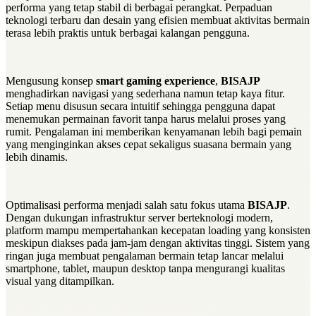
performa yang tetap stabil di berbagai perangkat. Perpaduan
teknologi terbaru dan desain yang efisien membuat aktivitas bermain
terasa lebih praktis untuk berbagai kalangan pengguna.
Mengusung konsep
smart gaming experience
,
BISAJP
menghadirkan navigasi yang sederhana namun tetap kaya fitur.
Setiap menu disusun secara intuitif sehingga pengguna dapat
menemukan permainan favorit tanpa harus melalui proses yang
rumit. Pengalaman ini memberikan kenyamanan lebih bagi pemain
yang menginginkan akses cepat sekaligus suasana bermain yang
lebih dinamis.
Optimalisasi performa menjadi salah satu fokus utama
BISAJP
.
Dengan dukungan infrastruktur server berteknologi modern,
platform mampu mempertahankan kecepatan loading yang konsisten
meskipun diakses pada jam-jam dengan aktivitas tinggi. Sistem yang
ringan juga membuat pengalaman bermain tetap lancar melalui
smartphone, tablet, maupun desktop tanpa mengurangi kualitas
visual yang ditampilkan.