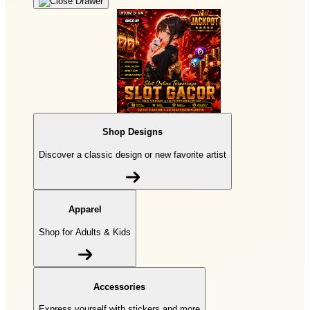
Shop Designs
Discover a classic design or new favorite artist
Apparel
Shop for Adults & Kids
Accessories
Express yourself with stickers and more