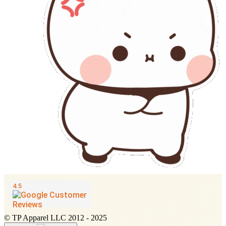
© TP Apparel LLC 2012 - 2025