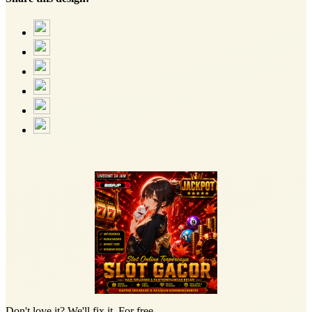
Don't love it? We'll fix it. For free.