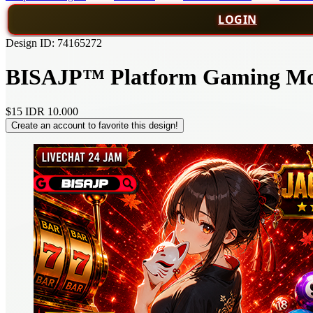
LOGIN
Design ID: 74165272
BISAJP™ Platform Gaming Mod
$15
IDR 10.000
Create an account to favorite this design!