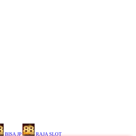
BISA JP
RAJA SLOT