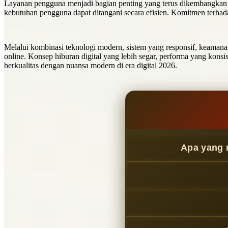
Layanan pengguna menjadi bagian penting yang terus dikembangkan
kebutuhan pengguna dapat ditangani secara efisien. Komitmen terhada
Melalui kombinasi teknologi modern, sistem yang responsif, keamana
online. Konsep hiburan digital yang lebih segar, performa yang kon
berkualitas dengan nuansa modern di era digital 2026.
Apa yang 
BISAJP
menghadirkan penga
stabil untuk memberikan 
Ya.
BISAJP
dirancang agar 
pengalaman bermain tetap 
Platform ini kompatibel d