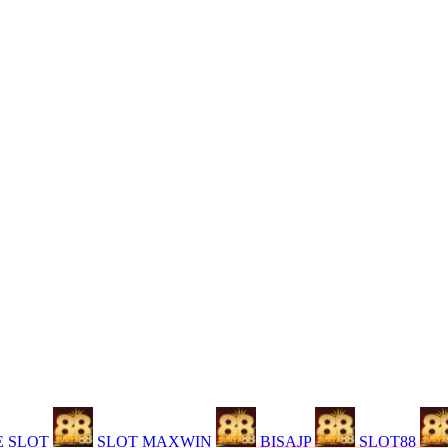
 SLOT
SLOT MAXWIN
BISAJP
SLOT88