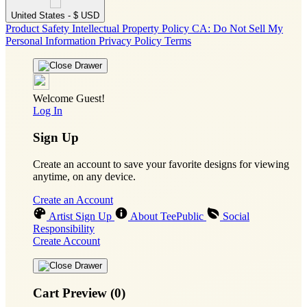
United States - $ USD
Product Safety
Intellectual Property Policy
CA: Do Not Sell My
Personal Information
Privacy Policy
Terms
Welcome Guest!
Log In
Sign Up
Create an account to save your favorite designs for viewing
anytime, on any device.
Create an Account
Artist Sign Up
About TeePublic
Social
Responsibility
Create Account
Cart Preview (0)