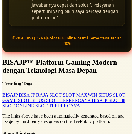
jawabannya cepat dan solutif. Pelayanan
seperti ini yang bikin saya percaya dengan
platform ini.”
©2026 BISAJP - Raja Slot 88 Online Resmi Terpercaya Tahun
2026
BISAJP™ Platform Gaming Modern
dengan Teknologi Masa Depan
Trending Tags
BISAJP
BISA JP
RAJA SLOT
SLOT MAXWIN
SITUS SLOT
GAME SLOT
SITUS SLOT TERPERCAYA
BISAJP
SLOT88
SLOT ONLINE
SLOT TERPERCAYA
The links above have been automatically generated based on tag
usage by third-party designers on the TeePublic platform.
Share this design: