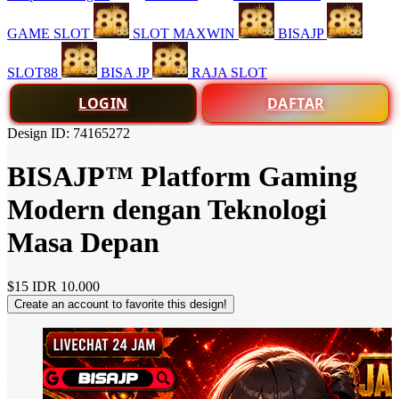
GAME SLOT
SLOT MAXWIN
BISAJP
SLOT88
BISA JP
RAJA SLOT
LOGIN
DAFTAR
Design ID: 74165272
BISAJP™ Platform Gaming
Modern dengan Teknologi
Masa Depan
$15
IDR 10.000
Create an account to favorite this design!