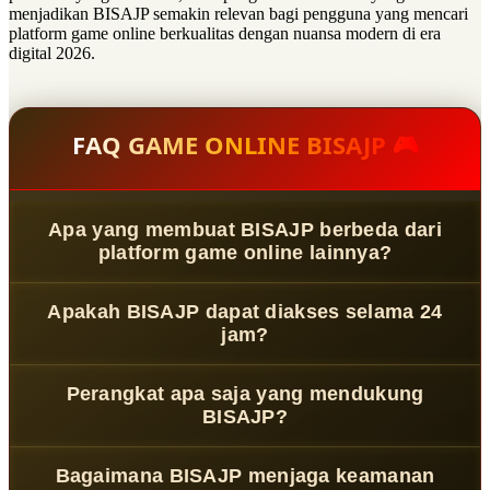
menjadikan BISAJP semakin relevan bagi pengguna yang mencari
platform game online berkualitas dengan nuansa modern di era
digital 2026.
FAQ GAME ONLINE BISAJP 🎮
Apa yang membuat BISAJP berbeda dari
platform game online lainnya?
BISAJP
menghadirkan pengalaman game online dengan
Apakah BISAJP dapat diakses selama 24
teknologi modern, antarmuka yang responsif, serta
jam?
performa stabil untuk memberikan kenyamanan bermain
di berbagai perangkat.
Ya.
BISAJP
dirancang agar dapat diakses kapan saja
Perangkat apa saja yang mendukung
dengan dukungan server yang aktif sepanjang hari
BISAJP?
sehingga pengalaman bermain tetap lancar.
Platform ini kompatibel dengan smartphone Android,
Bagaimana BISAJP menjaga keamanan
iPhone, tablet, laptop, hingga komputer desktop tanpa