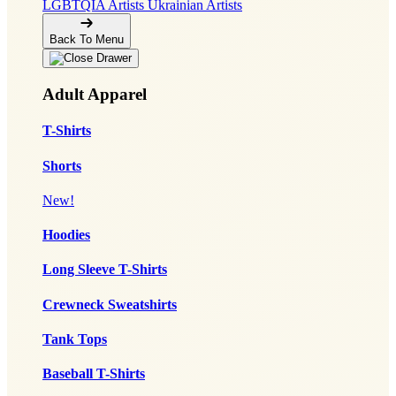
LGBTQIA Artists
Ukrainian Artists
Back To Menu
Adult Apparel
T-Shirts
Shorts
New!
Hoodies
Long Sleeve T-Shirts
Crewneck Sweatshirts
Tank Tops
Baseball T-Shirts