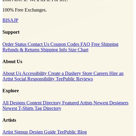
100% Free Exchanges.
BISAJP
Support
Order Status
Contact Us
Coupon Codes
FAQ
Free Shipping
Refunds & Returns
Shipping Info
Size Chart
About Us
About Us
Accessibility
Create a Dashery Store
Careers
Hire an
Artist
Social Responsibility
TeePublic Reviews
Explore
All Designs
Content Directory
Featured Artists
Newest Designers
Newest T-Shirts
Tag Directory
Artists
Artist Signup
Design Guide
TeePublic Blog