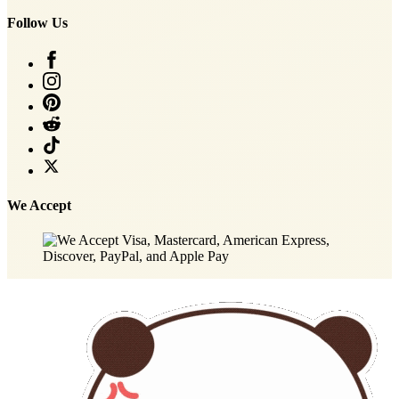
Follow Us
We Accept