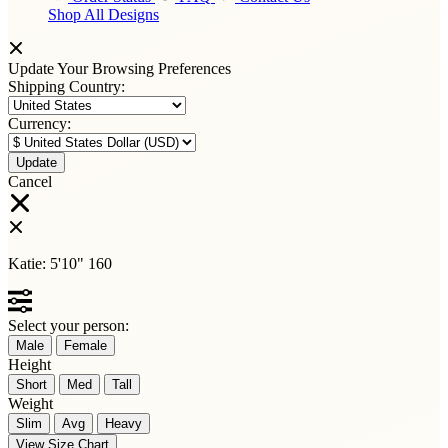
Shop All Designs
Update Your Browsing Preferences
Shipping Country:
Currency:
Cancel
Katie:
5'10"
160
Select your person:
Male
Female
Height
Short
Med
Tall
Weight
Slim
Avg
Heavy
View Size Chart