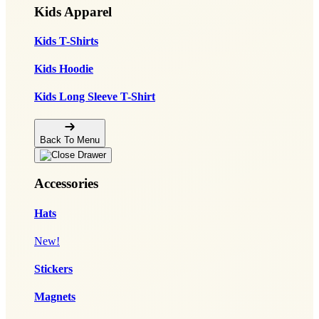
Kids Apparel
Kids T-Shirts
Kids Hoodie
Kids Long Sleeve T-Shirt
Back To Menu
Accessories
Hats
New!
Stickers
Magnets