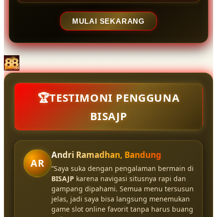
MULAI SEKARANG
🏆TESTIMONI PENGGUNA
BISAJP
Andri Ramadhan, Bandung
AR
“Saya suka dengan pengalaman bermain di
BISAJP
karena navigasi situsnya rapi dan
gampang dipahami. Semua menu tersusun
jelas, jadi saya bisa langsung menemukan
game slot online favorit tanpa harus buang