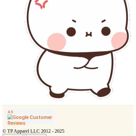
© TP Apparel LLC 2012 - 2025