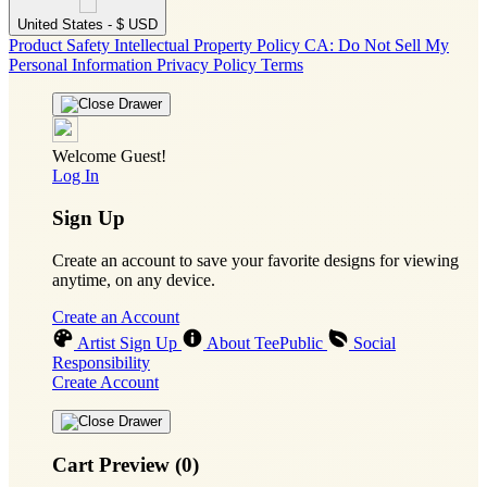
United States - $ USD
Product Safety
Intellectual Property Policy
CA: Do Not Sell My
Personal Information
Privacy Policy
Terms
Welcome Guest!
Log In
Sign Up
Create an account to save your favorite designs for viewing
anytime, on any device.
Create an Account
Artist Sign Up
About TeePublic
Social
Responsibility
Create Account
Cart Preview (0)