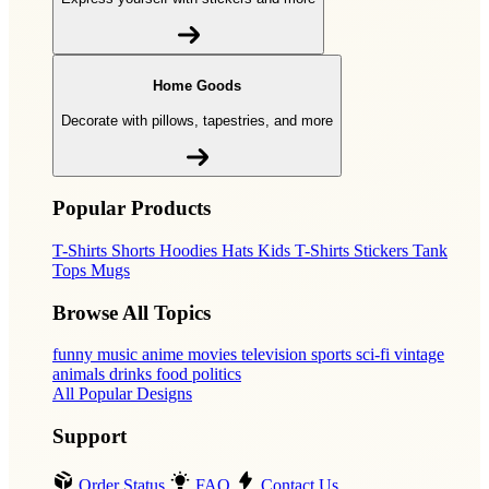
Home Goods
Decorate with pillows, tapestries, and more
Popular Products
T-Shirts
Shorts
Hoodies
Hats
Kids T-Shirts
Stickers
Tank
Tops
Mugs
Browse All Topics
funny
music
anime
movies
television
sports
sci-fi
vintage
animals
drinks
food
politics
All Popular Designs
Support
Order Status
FAQ
Contact Us