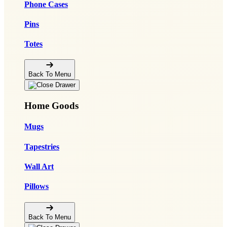
Phone Cases
Pins
Totes
Back To Menu
Home Goods
Mugs
Tapestries
Wall Art
Pillows
Back To Menu