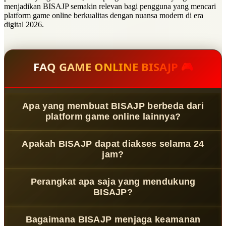
menjadikan BISAJP semakin relevan bagi pengguna yang mencari
platform game online berkualitas dengan nuansa modern di era
digital 2026.
FAQ GAME ONLINE BISAJP 🎮
Apa yang membuat BISAJP berbeda dari
platform game online lainnya?
BISAJP
menghadirkan pengalaman game online dengan
Apakah BISAJP dapat diakses selama 24
teknologi modern, antarmuka yang responsif, serta
jam?
performa stabil untuk memberikan kenyamanan bermain
di berbagai perangkat.
Ya.
BISAJP
dirancang agar dapat diakses kapan saja
Perangkat apa saja yang mendukung
dengan dukungan server yang aktif sepanjang hari
BISAJP?
sehingga pengalaman bermain tetap lancar.
Platform ini kompatibel dengan smartphone Android,
Bagaimana BISAJP menjaga keamanan
iPhone, tablet, laptop, hingga komputer desktop tanpa