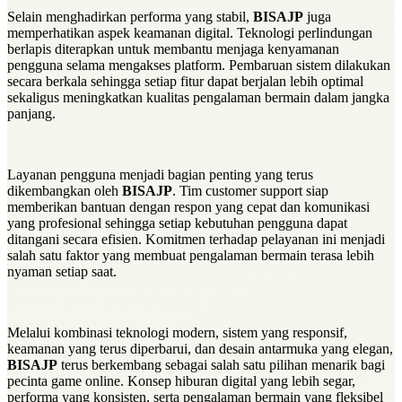
Selain menghadirkan performa yang stabil,
BISAJP
juga
memperhatikan aspek keamanan digital. Teknologi perlindungan
berlapis diterapkan untuk membantu menjaga kenyamanan
pengguna selama mengakses platform. Pembaruan sistem dilakukan
secara berkala sehingga setiap fitur dapat berjalan lebih optimal
sekaligus meningkatkan kualitas pengalaman bermain dalam jangka
panjang.
Layanan pengguna menjadi bagian penting yang terus
dikembangkan oleh
BISAJP
. Tim customer support siap
memberikan bantuan dengan respon yang cepat dan komunikasi
yang profesional sehingga setiap kebutuhan pengguna dapat
ditangani secara efisien. Komitmen terhadap pelayanan ini menjadi
salah satu faktor yang membuat pengalaman bermain terasa lebih
nyaman setiap saat.
Melalui kombinasi teknologi modern, sistem yang responsif,
keamanan yang terus diperbarui, dan desain antarmuka yang elegan,
BISAJP
terus berkembang sebagai salah satu pilihan menarik bagi
pecinta game online. Konsep hiburan digital yang lebih segar,
performa yang konsisten, serta pengalaman bermain yang fleksibel