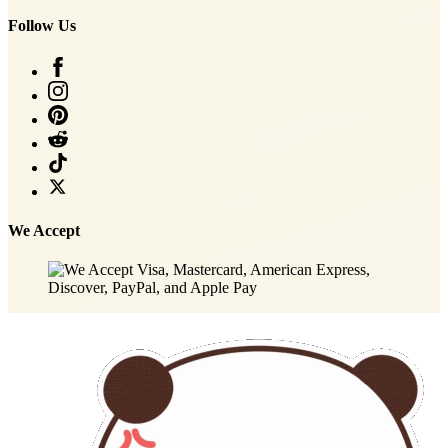
Follow Us
We Accept