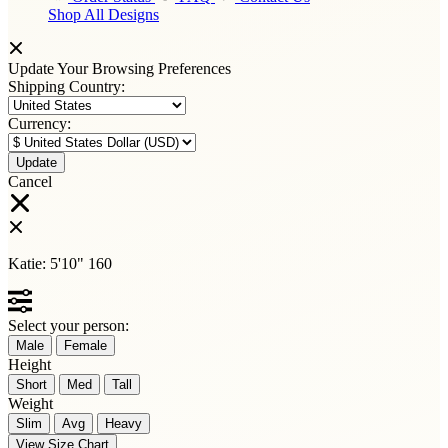
Shop All Designs
Update Your Browsing Preferences
Shipping Country:
Currency:
Cancel
Katie:
5'10"
160
Select your person:
Male
Female
Height
Short
Med
Tall
Weight
Slim
Avg
Heavy
View Size Chart