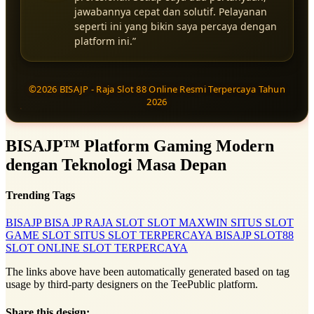
jawabannya cepat dan solutif. Pelayanan
seperti ini yang bikin saya percaya dengan
platform ini.”
©2026 BISAJP - Raja Slot 88 Online Resmi Terpercaya Tahun
2026
BISAJP™ Platform Gaming Modern
dengan Teknologi Masa Depan
Trending Tags
BISAJP
BISA JP
RAJA SLOT
SLOT MAXWIN
SITUS SLOT
GAME SLOT
SITUS SLOT TERPERCAYA
BISAJP
SLOT88
SLOT ONLINE
SLOT TERPERCAYA
The links above have been automatically generated based on tag
usage by third-party designers on the TeePublic platform.
Share this design: