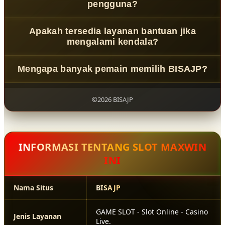
pengguna?
memerlukan instalasi aplikasi tambahan.
BISAJP
menerapkan sistem keamanan digital yang
Apakah tersedia layanan bantuan jika
diperbarui secara berkala untuk membantu menjaga
mengalami kendala?
kenyamanan serta stabilitas akses pengguna.
Tersedia customer support profesional yang siap
Mengapa banyak pemain memilih BISAJP?
memberikan bantuan dengan respon cepat sehingga
setiap pertanyaan maupun kendala dapat ditangani
Karena
BISAJP
menawarkan kombinasi performa yang
secara efisien.
stabil, tampilan modern, navigasi yang mudah
©2026 BISAJP
digunakan, serta pengalaman game online yang nyaman
dan konsisten.
INFORMASI TENTANG SLOT MAXWIN
INI
Nama Situs
BISAJP
GAME SLOT - Slot Online - Casino
Jenis Layanan
Live.