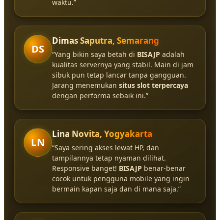
waktu.”
Dimas Saputra, Semarang
DS
“Yang bikin saya betah di
BISAJP
adalah
kualitas servernya yang stabil. Main di jam
sibuk pun tetap lancar tanpa gangguan.
Jarang menemukan
situs slot terpercaya
dengan performa sebaik ini.”
Lina Novita, Yogyakarta
LN
“Saya sering akses lewat HP, dan
tampilannya tetap nyaman dilihat.
Responsive banget!
BISAJP
benar-benar
cocok untuk pengguna mobile yang ingin
bermain kapan saja dan di mana saja.”