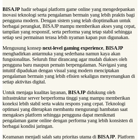
BISAJP
hadir sebagai platform game online yang mengedepankan
inovasi teknologi serta pengalaman bermain yang lebih praktis bagi
pengguna modern. Dengan sistem yang telah dioptimalkan untuk
berbagai perangkat, BISAJP mampu memberikan akses yang cepat,
tampilan yang responsif, serta performa yang tetap stabil sehingga
setiap sesi permainan terasa lebih nyaman kapan pun digunakan.
Mengusung konsep
next-level gaming experience
,
BISAJP
menghadirkan antarmuka yang sederhana namun kaya akan
fungsionalitas. Seluruh fitur dirancang agar mudah diakses oleh
pengguna baru maupun pemain berpengalaman. Navigasi yang
intuitif dipadukan dengan visual yang modern menciptakan
pengalaman bermain yang lebih efisien sekaligus menyenangkan di
setiap aktivitas digital.
Untuk menjaga kualitas layanan,
BISAJP
didukung oleh
infrastruktur server berperforma tinggi yang mampu memberikan
koneksi lebih stabil serta waktu respons yang cepat. Teknologi
optimasi yang diterapkan membantu mengurangi hambatan saat
mengakses platform sehingga pengguna dapat menikmati
pengalaman game online dengan performa yang lebih konsisten di
berbagai kondisi jaringan.
Keamanan menjadi salah satu prioritas utama di
BISAJP
. Platform