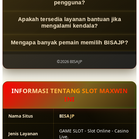
pengguna?
memerlukan instalasi aplikasi tambahan.
BISAJP
menerapkan sistem keamanan digital yang
Apakah tersedia layanan bantuan jika
diperbarui secara berkala untuk membantu menjaga
mengalami kendala?
kenyamanan serta stabilitas akses pengguna.
Tersedia customer support profesional yang siap
Mengapa banyak pemain memilih BISAJP?
memberikan bantuan dengan respon cepat sehingga
setiap pertanyaan maupun kendala dapat ditangani
Karena
BISAJP
menawarkan kombinasi performa yang
secara efisien.
stabil, tampilan modern, navigasi yang mudah
©2026 BISAJP
digunakan, serta pengalaman game online yang nyaman
dan konsisten.
INFORMASI TENTANG SLOT MAXWIN
INI
Nama Situs
BISAJP
GAME SLOT - Slot Online - Casino
Jenis Layanan
Live.