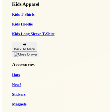
Kids Apparel
Kids T-Shirts
Kids Hoodie
Kids Long Sleeve T-Shirt
Back To Menu
Accessories
Hats
New!
Stickers
Magnets