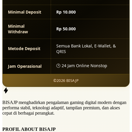
Minimal Deposit
Rp 10.000
Minimal
Rp 50.000
Withdraw
Semua Bank Lokal, E-Wallet, &
Metode Deposit
QRIS
🕒 24 Jam Online Nonstop
Jam Operasional
©2026 BISAJP
BISAJP menghadirkan pengalaman gaming digital modern dengan
performa stabil, teknologi adaptif, tampilan premium, dan akses
cepat di berbagai perangkat.
PROFIL ABOUT BISAJP