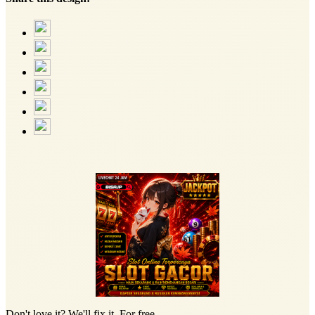
Don't love it? We'll fix it. For free.