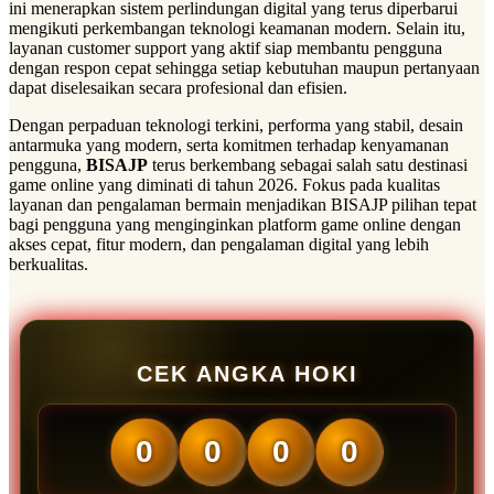
ini menerapkan sistem perlindungan digital yang terus diperbarui
mengikuti perkembangan teknologi keamanan modern. Selain itu,
layanan customer support yang aktif siap membantu pengguna
dengan respon cepat sehingga setiap kebutuhan maupun pertanyaan
dapat diselesaikan secara profesional dan efisien.
Dengan perpaduan teknologi terkini, performa yang stabil, desain
antarmuka yang modern, serta komitmen terhadap kenyamanan
pengguna,
BISAJP
terus berkembang sebagai salah satu destinasi
game online yang diminati di tahun 2026. Fokus pada kualitas
layanan dan pengalaman bermain menjadikan BISAJP pilihan tepat
bagi pengguna yang menginginkan platform game online dengan
akses cepat, fitur modern, dan pengalaman digital yang lebih
berkualitas.
CEK ANGKA HOKI
0
0
0
0