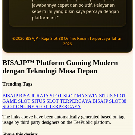
jawabannya cepat dan solutif. Pelayanan
seperti ini yang bikin saya percaya dengan
platform ini.”
©2026 BISAJP - Raja Slot 88 Online Resmi Terpercaya Tahun
2026
BISAJP™ Platform Gaming Modern
dengan Teknologi Masa Depan
Trending Tags
BISAJP
BISA JP
RAJA SLOT
SLOT MAXWIN
SITUS SLOT
GAME SLOT
SITUS SLOT TERPERCAYA
BISAJP
SLOT88
SLOT ONLINE
SLOT TERPERCAYA
The links above have been automatically generated based on tag
usage by third-party designers on the TeePublic platform.
Share this design: