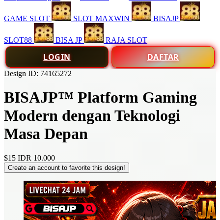
GAME SLOT
SLOT MAXWIN
BISAJP
SLOT88
BISA JP
RAJA SLOT
LOGIN
DAFTAR
Design ID: 74165272
BISAJP™ Platform Gaming
Modern dengan Teknologi
Masa Depan
$15
IDR 10.000
Create an account to favorite this design!