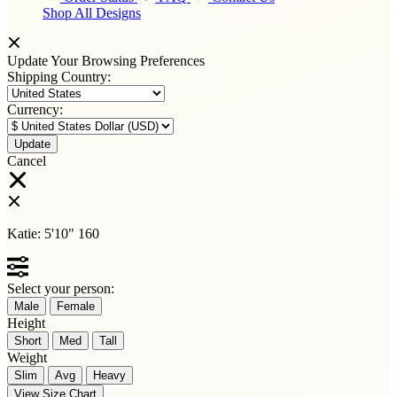
Shop All Designs
Update Your Browsing Preferences
Shipping Country:
Currency:
Cancel
Katie:
5'10"
160
Select your person:
Male
Female
Height
Short
Med
Tall
Weight
Slim
Avg
Heavy
View Size Chart