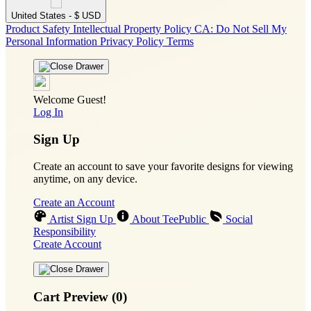
United States - $ USD
Product Safety
Intellectual Property Policy
CA: Do Not Sell My
Personal Information
Privacy Policy
Terms
Welcome Guest!
Log In
Sign Up
Create an account to save your favorite designs for viewing
anytime, on any device.
Create an Account
Artist Sign Up
About TeePublic
Social
Responsibility
Create Account
Cart Preview (0)