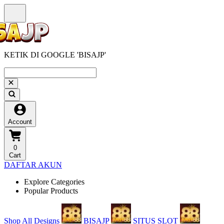
KETIK DI GOOGLE 'BISAJP'
Account
0
Cart
DAFTAR AKUN
Explore Categories
Popular Products
Shop All Designs
BISAJP
SITUS SLOT