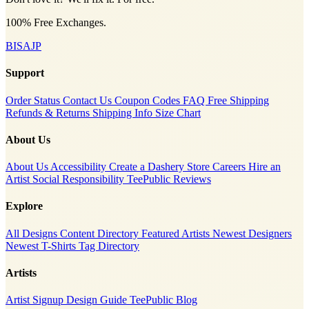
100% Free Exchanges.
BISAJP
Support
Order Status
Contact Us
Coupon Codes
FAQ
Free Shipping
Refunds & Returns
Shipping Info
Size Chart
About Us
About Us
Accessibility
Create a Dashery Store
Careers
Hire an
Artist
Social Responsibility
TeePublic Reviews
Explore
All Designs
Content Directory
Featured Artists
Newest Designers
Newest T-Shirts
Tag Directory
Artists
Artist Signup
Design Guide
TeePublic Blog