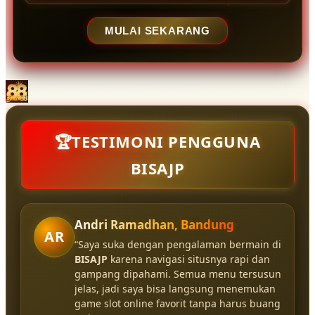
MULAI SEKARANG
🏆TESTIMONI PENGGUNA
BISAJP
Andri Ramadhan, Bandung
AR
“Saya suka dengan pengalaman bermain di
BISAJP
karena navigasi situsnya rapi dan
gampang dipahami. Semua menu tersusun
jelas, jadi saya bisa langsung menemukan
game slot online favorit tanpa harus buang