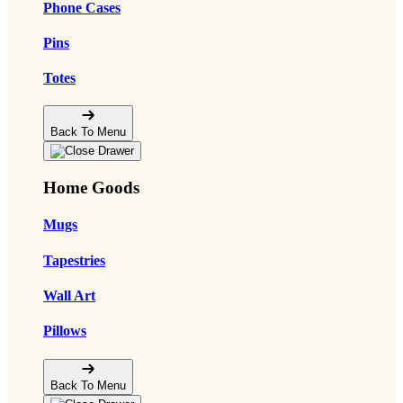
Phone Cases
Pins
Totes
Back To Menu
Home Goods
Mugs
Tapestries
Wall Art
Pillows
Back To Menu