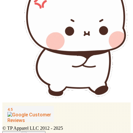
© TP Apparel LLC 2012 - 2025