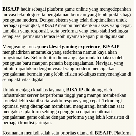
BISAJP
hadir sebagai platform game online yang mengedepankan
inovasi teknologi serta pengalaman bermain yang lebih praktis bagi
pengguna modern. Dengan sistem yang telah dioptimalkan untuk
berbagai perangkat, BISAJP mampu memberikan akses yang cepat,
tampilan yang responsif, serta performa yang tetap stabil sehingga
setiap sesi permainan terasa lebih nyaman kapan pun digunakan.
Mengusung konsep
next-level gaming experience
,
BISAJP
menghadirkan antarmuka yang sederhana namun kaya akan
fungsionalitas. Seluruh fitur dirancang agar mudah diakses oleh
pengguna baru maupun pemain berpengalaman. Navigasi yang
intuitif dipadukan dengan visual yang modern menciptakan
pengalaman bermain yang lebih efisien sekaligus menyenangkan di
setiap aktivitas digital.
Untuk menjaga kualitas layanan,
BISAJP
didukung oleh
infrastruktur server berperforma tinggi yang mampu memberikan
koneksi lebih stabil serta waktu respons yang cepat. Teknologi
optimasi yang diterapkan membantu mengurangi hambatan saat
mengakses platform sehingga pengguna dapat menikmati
pengalaman game online dengan performa yang lebih konsisten di
berbagai kondisi jaringan.
Keamanan menjadi salah satu prioritas utama di
BISAJP
. Platform