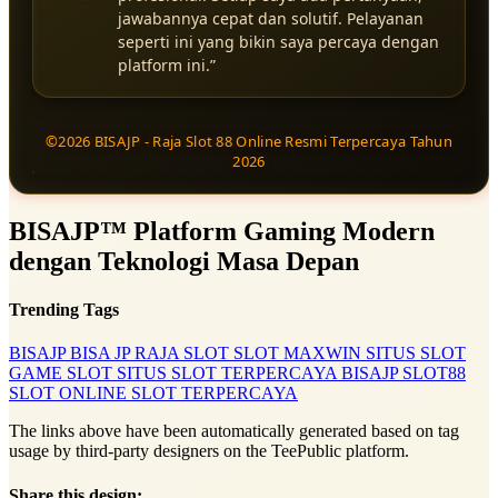
jawabannya cepat dan solutif. Pelayanan
seperti ini yang bikin saya percaya dengan
platform ini.”
©2026 BISAJP - Raja Slot 88 Online Resmi Terpercaya Tahun
2026
BISAJP™ Platform Gaming Modern
dengan Teknologi Masa Depan
Trending Tags
BISAJP
BISA JP
RAJA SLOT
SLOT MAXWIN
SITUS SLOT
GAME SLOT
SITUS SLOT TERPERCAYA
BISAJP
SLOT88
SLOT ONLINE
SLOT TERPERCAYA
The links above have been automatically generated based on tag
usage by third-party designers on the TeePublic platform.
Share this design: