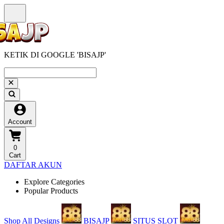
KETIK DI GOOGLE 'BISAJP'
Account
0
Cart
DAFTAR AKUN
Explore Categories
Popular Products
Shop All Designs
BISAJP
SITUS SLOT