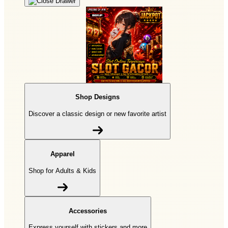
Shop Designs
Discover a classic design or new favorite artist
Apparel
Shop for Adults & Kids
Accessories
Express yourself with stickers and more