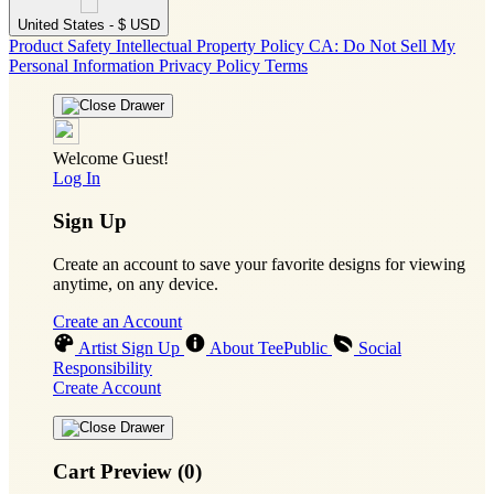
United States - $ USD
Product Safety
Intellectual Property Policy
CA: Do Not Sell My
Personal Information
Privacy Policy
Terms
Welcome Guest!
Log In
Sign Up
Create an account to save your favorite designs for viewing
anytime, on any device.
Create an Account
Artist Sign Up
About TeePublic
Social
Responsibility
Create Account
Cart Preview (0)