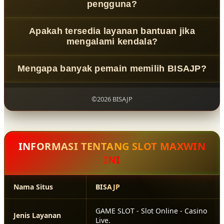
pengguna?
memerlukan instalasi aplikasi tambahan.
BISAJP
menerapkan sistem keamanan digital yang
Apakah tersedia layanan bantuan jika
diperbarui secara berkala untuk membantu menjaga
mengalami kendala?
kenyamanan serta stabilitas akses pengguna.
Tersedia customer support profesional yang siap
Mengapa banyak pemain memilih BISAJP?
memberikan bantuan dengan respon cepat sehingga
setiap pertanyaan maupun kendala dapat ditangani
Karena
BISAJP
menawarkan kombinasi performa yang
secara efisien.
stabil, tampilan modern, navigasi yang mudah
©2026 BISAJP
digunakan, serta pengalaman game online yang nyaman
dan konsisten.
INFORMASI TENTANG SLOT MAXWIN
INI
Nama Situs
BISAJP
GAME SLOT - Slot Online - Casino
Jenis Layanan
Live.