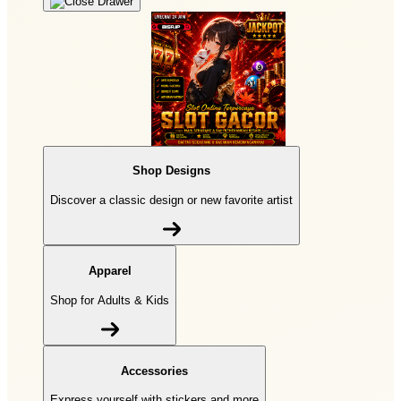
Shop Designs
Discover a classic design or new favorite artist
Apparel
Shop for Adults & Kids
Accessories
Express yourself with stickers and more