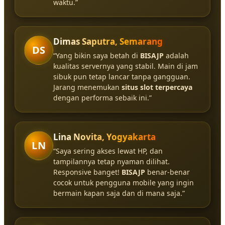
waktu.”
Dimas Saputra, Semarang
DS
“Yang bikin saya betah di
BISAJP
adalah
kualitas servernya yang stabil. Main di jam
sibuk pun tetap lancar tanpa gangguan.
Jarang menemukan
situs slot terpercaya
dengan performa sebaik ini.”
Lina Novita, Yogyakarta
LN
“Saya sering akses lewat HP, dan
tampilannya tetap nyaman dilihat.
Responsive banget!
BISAJP
benar-benar
cocok untuk pengguna mobile yang ingin
bermain kapan saja dan di mana saja.”