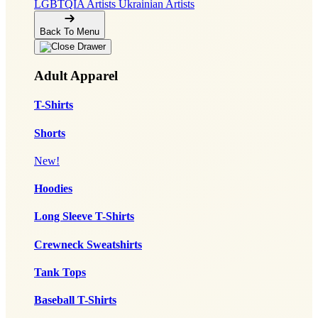
LGBTQIA Artists
Ukrainian Artists
Back To Menu
Adult Apparel
T-Shirts
Shorts
New!
Hoodies
Long Sleeve T-Shirts
Crewneck Sweatshirts
Tank Tops
Baseball T-Shirts