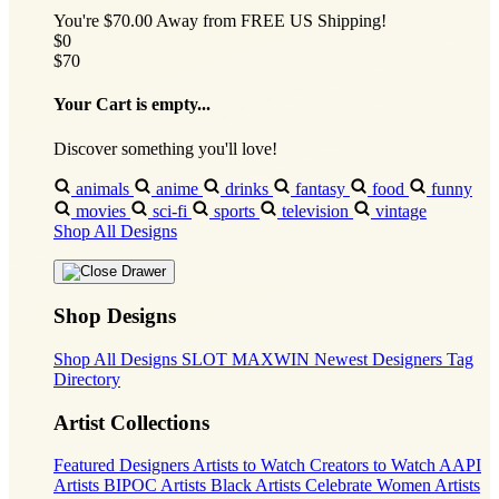
You're
$70.00
Away from
FREE US Shipping!
$0
$70
Your Cart is empty...
Discover something you'll love!
animals
anime
drinks
fantasy
food
funny
movies
sci-fi
sports
television
vintage
Shop All Designs
Shop Designs
Shop All Designs
SLOT MAXWIN
Newest Designers
Tag
Directory
Artist Collections
Featured Designers
Artists to Watch
Creators to Watch
AAPI
Artists
BIPOC Artists
Black Artists
Celebrate Women Artists