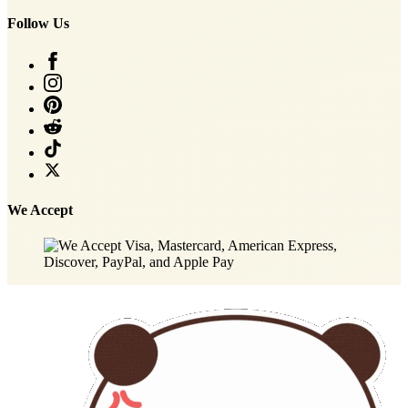
Follow Us
We Accept