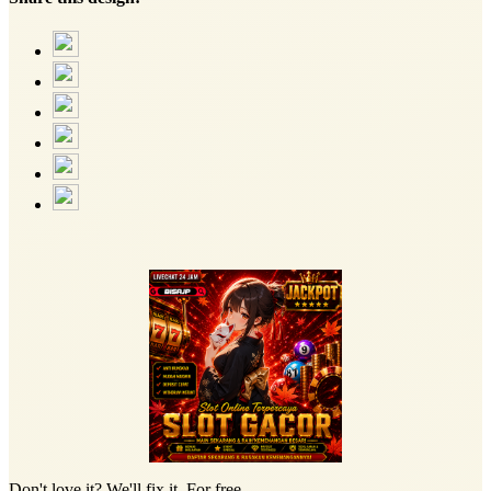
Don't love it? We'll fix it. For free.