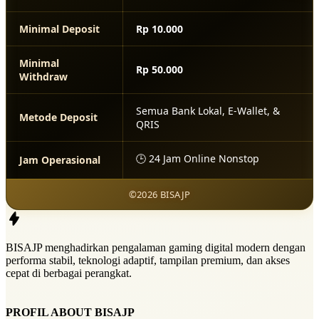
Minimal Deposit
Rp 10.000
Minimal
Rp 50.000
Withdraw
Semua Bank Lokal, E-Wallet, &
Metode Deposit
QRIS
🕒 24 Jam Online Nonstop
Jam Operasional
©2026 BISAJP
BISAJP menghadirkan pengalaman gaming digital modern dengan
performa stabil, teknologi adaptif, tampilan premium, dan akses
cepat di berbagai perangkat.
PROFIL ABOUT BISAJP