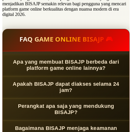
menjadikan BISAJP semakin relevan bagi pengguna yang mencari
platform game online berkualitas dengan nuansa modern di era
digital 2026.
FAQ GAME ONLINE BISAJP 🎮
Apa yang membuat BISAJP berbeda dari
platform game online lainnya?
BISAJP
menghadirkan pengalaman game online dengan
Apakah BISAJP dapat diakses selama 24
teknologi modern, antarmuka yang responsif, serta
jam?
performa stabil untuk memberikan kenyamanan bermain
di berbagai perangkat.
Ya.
BISAJP
dirancang agar dapat diakses kapan saja
Perangkat apa saja yang mendukung
dengan dukungan server yang aktif sepanjang hari
BISAJP?
sehingga pengalaman bermain tetap lancar.
Platform ini kompatibel dengan smartphone Android,
Bagaimana BISAJP menjaga keamanan
iPhone, tablet, laptop, hingga komputer desktop tanpa