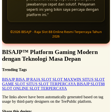
jawabannya cepat dan solutif. Pelayanan
seperti ini yang bikin saya percaya dengan
platform ini.”
©2026 BISAJP - Raja Slot 88 Online Resmi Terpercaya Tahun
2026
BISAJP™ Platform Gaming Modern
dengan Teknologi Masa Depan
Trending Tags
BISAJP
BISA JP
RAJA SLOT
SLOT MAXWIN
SITUS SLOT
GAME SLOT
SITUS SLOT TERPERCAYA
BISAJP
SLOT88
SLOT ONLINE
SLOT TERPERCAYA
The links above have been automatically generated based on tag
usage by third-party designers on the TeePublic platform.
Share this design: