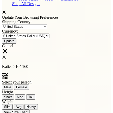
Shop All Designs
Update Your Browsing Preferences
Shipping Country:
Currency:
Cancel
Katie:
5'10"
160
Select your person:
Male
Female
Height
Short
Med
Tall
Weight
Slim
Avg
Heavy
View Size Chart