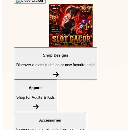
Shop Designs
Discover a classic design or new favorite artist
Apparel
Shop for Adults & Kids
Accessories
Express yourself with stickers and more