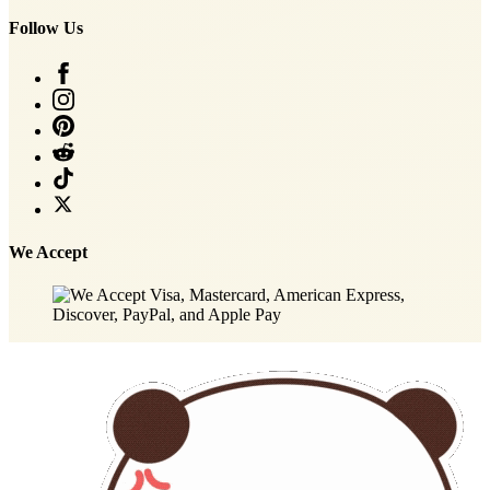
Follow Us
We Accept