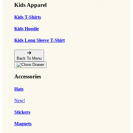
Kids Apparel
Kids T-Shirts
Kids Hoodie
Kids Long Sleeve T-Shirt
Back To Menu
Accessories
Hats
New!
Stickers
Magnets