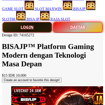
GAME SLOT
SLOT MAXWIN
BISAJP
SLOT88
BISA JP
RAJA SLOT
LOGIN
DAFTAR
Design ID: 74165272
BISAJP™ Platform Gaming
Modern dengan Teknologi
Masa Depan
$15
IDR 10.000
Create an account to favorite this design!