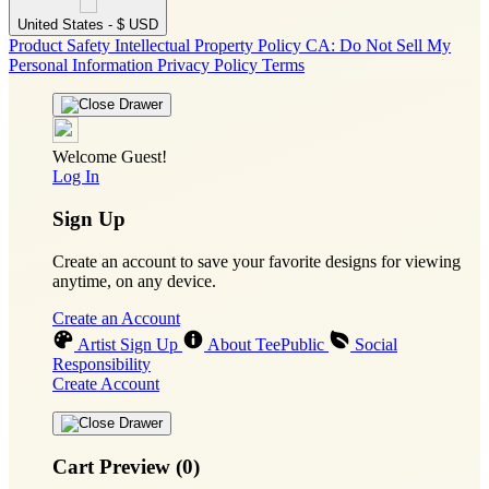
United States - $ USD
Product Safety
Intellectual Property Policy
CA: Do Not Sell My
Personal Information
Privacy Policy
Terms
Welcome Guest!
Log In
Sign Up
Create an account to save your favorite designs for viewing
anytime, on any device.
Create an Account
Artist Sign Up
About TeePublic
Social
Responsibility
Create Account
Cart Preview (0)