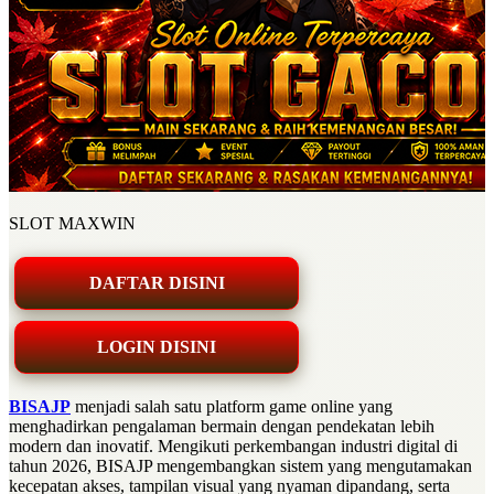
SLOT MAXWIN
DAFTAR DISINI
LOGIN DISINI
BISAJP
menjadi salah satu platform game online yang
menghadirkan pengalaman bermain dengan pendekatan lebih
modern dan inovatif. Mengikuti perkembangan industri digital di
tahun 2026, BISAJP mengembangkan sistem yang mengutamakan
kecepatan akses, tampilan visual yang nyaman dipandang, serta