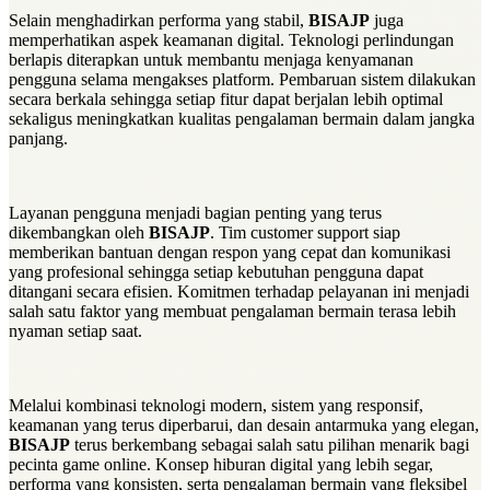
Selain menghadirkan performa yang stabil,
BISAJP
juga
memperhatikan aspek keamanan digital. Teknologi perlindungan
berlapis diterapkan untuk membantu menjaga kenyamanan
pengguna selama mengakses platform. Pembaruan sistem dilakukan
secara berkala sehingga setiap fitur dapat berjalan lebih optimal
sekaligus meningkatkan kualitas pengalaman bermain dalam jangka
panjang.
Layanan pengguna menjadi bagian penting yang terus
dikembangkan oleh
BISAJP
. Tim customer support siap
memberikan bantuan dengan respon yang cepat dan komunikasi
yang profesional sehingga setiap kebutuhan pengguna dapat
ditangani secara efisien. Komitmen terhadap pelayanan ini menjadi
salah satu faktor yang membuat pengalaman bermain terasa lebih
nyaman setiap saat.
Melalui kombinasi teknologi modern, sistem yang responsif,
keamanan yang terus diperbarui, dan desain antarmuka yang elegan,
BISAJP
terus berkembang sebagai salah satu pilihan menarik bagi
pecinta game online. Konsep hiburan digital yang lebih segar,
performa yang konsisten, serta pengalaman bermain yang fleksibel