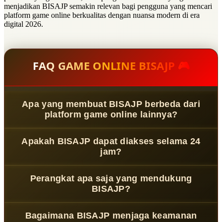
menjadikan BISAJP semakin relevan bagi pengguna yang mencari
platform game online berkualitas dengan nuansa modern di era
digital 2026.
FAQ GAME ONLINE BISAJP 🎮
Apa yang membuat BISAJP berbeda dari
platform game online lainnya?
BISAJP
menghadirkan pengalaman game online dengan
Apakah BISAJP dapat diakses selama 24
teknologi modern, antarmuka yang responsif, serta
jam?
performa stabil untuk memberikan kenyamanan bermain
di berbagai perangkat.
Ya.
BISAJP
dirancang agar dapat diakses kapan saja
Perangkat apa saja yang mendukung
dengan dukungan server yang aktif sepanjang hari
BISAJP?
sehingga pengalaman bermain tetap lancar.
Platform ini kompatibel dengan smartphone Android,
Bagaimana BISAJP menjaga keamanan
iPhone, tablet, laptop, hingga komputer desktop tanpa