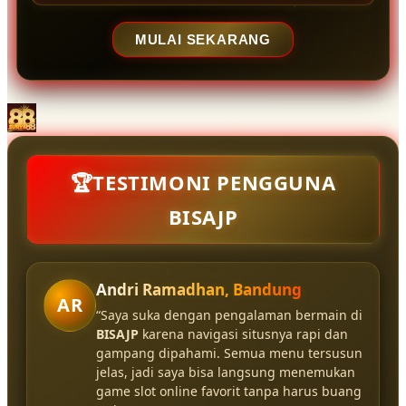
MULAI SEKARANG
🏆TESTIMONI PENGGUNA
BISAJP
Andri Ramadhan, Bandung
AR
“Saya suka dengan pengalaman bermain di
BISAJP
karena navigasi situsnya rapi dan
gampang dipahami. Semua menu tersusun
jelas, jadi saya bisa langsung menemukan
game slot online favorit tanpa harus buang