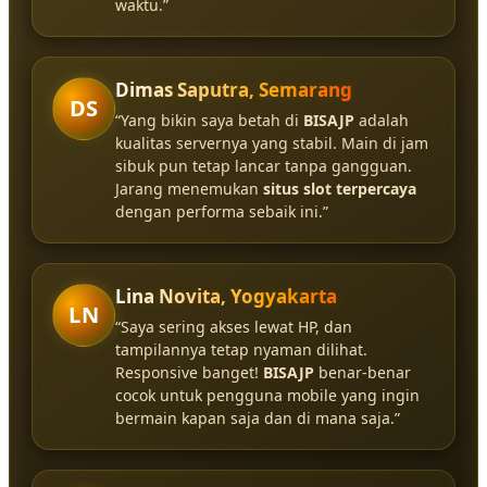
waktu.”
Dimas Saputra, Semarang
DS
“Yang bikin saya betah di
BISAJP
adalah
kualitas servernya yang stabil. Main di jam
sibuk pun tetap lancar tanpa gangguan.
Jarang menemukan
situs slot terpercaya
dengan performa sebaik ini.”
Lina Novita, Yogyakarta
LN
“Saya sering akses lewat HP, dan
tampilannya tetap nyaman dilihat.
Responsive banget!
BISAJP
benar-benar
cocok untuk pengguna mobile yang ingin
bermain kapan saja dan di mana saja.”