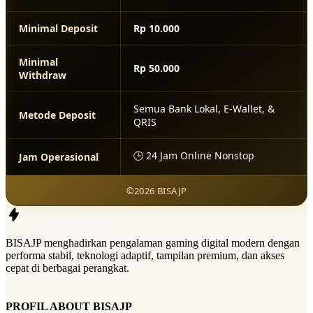
Minimal Deposit
Rp 10.000
Minimal
Rp 50.000
Withdraw
Semua Bank Lokal, E-Wallet, &
Metode Deposit
QRIS
🕒 24 Jam Online Nonstop
Jam Operasional
©2026 BISAJP
BISAJP menghadirkan pengalaman gaming digital modern dengan
performa stabil, teknologi adaptif, tampilan premium, dan akses
cepat di berbagai perangkat.
PROFIL ABOUT BISAJP