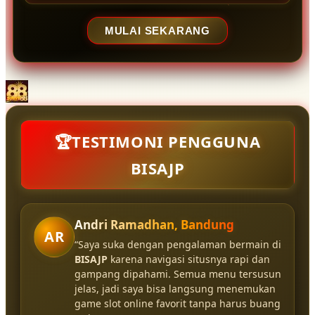
MULAI SEKARANG
🏆TESTIMONI PENGGUNA
BISAJP
Andri Ramadhan, Bandung
AR
“Saya suka dengan pengalaman bermain di
BISAJP
karena navigasi situsnya rapi dan
gampang dipahami. Semua menu tersusun
jelas, jadi saya bisa langsung menemukan
game slot online favorit tanpa harus buang