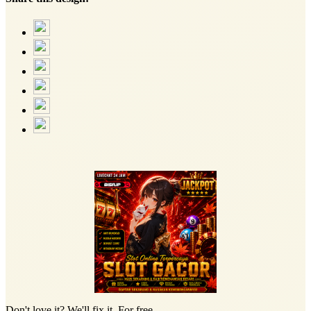
Don't love it? We'll fix it. For free.