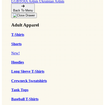
LGBTQIA Artists
Ukrainian Artists
Back To Menu
Adult Apparel
T-Shirts
Shorts
New!
Hoodies
Long Sleeve T-Shirts
Crewneck Sweatshirts
Tank Tops
Baseball T-Shirts