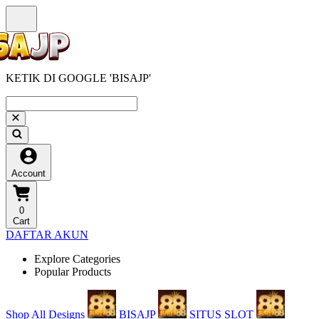
KETIK DI GOOGLE 'BISAJP'
Account
0
Cart
DAFTAR AKUN
Explore Categories
Popular Products
Shop All Designs
BISAJP
SITUS SLOT