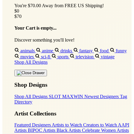
You're
$70.00
Away from
FREE US Shipping!
$0
$70
Your Cart is empty...
Discover something you'll love!
animals
anime
drinks
fantasy
food
funny
movies
sci-fi
sports
television
vintage
Shop All Designs
Shop Designs
Shop All Designs
SLOT MAXWIN
Newest Designers
Tag
Directory
Artist Collections
Featured Designers
Artists to Watch
Creators to Watch
AAPI
Artists
BIPOC Artists
Black Artists
Celebrate Women Artists