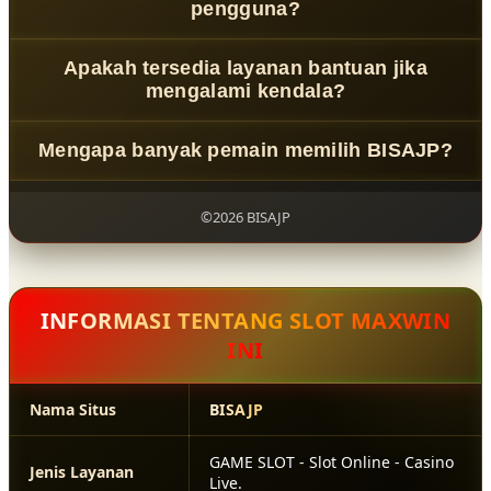
pengguna?
memerlukan instalasi aplikasi tambahan.
BISAJP
menerapkan sistem keamanan digital yang
Apakah tersedia layanan bantuan jika
diperbarui secara berkala untuk membantu menjaga
mengalami kendala?
kenyamanan serta stabilitas akses pengguna.
Tersedia customer support profesional yang siap
Mengapa banyak pemain memilih BISAJP?
memberikan bantuan dengan respon cepat sehingga
setiap pertanyaan maupun kendala dapat ditangani
Karena
BISAJP
menawarkan kombinasi performa yang
secara efisien.
stabil, tampilan modern, navigasi yang mudah
©2026 BISAJP
digunakan, serta pengalaman game online yang nyaman
dan konsisten.
INFORMASI TENTANG SLOT MAXWIN
INI
Nama Situs
BISAJP
GAME SLOT - Slot Online - Casino
Jenis Layanan
Live.