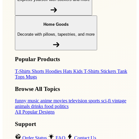
Home Goods
Decorate with pillows, tapestries, and more
Popular Products
T-Shirts
Shorts
Hoodies
Hats
Kids T-Shirts
Stickers
Tank
Tops
Mugs
Browse All Topics
funny
music
anime
movies
television
sports
sci-fi
vintage
animals
drinks
food
politics
All Popular Designs
Support
Order Status
FAQ
Contact Us