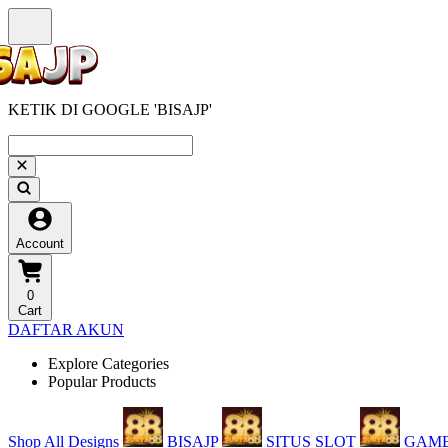
KETIK DI GOOGLE 'BISAJP'
Account
0
Cart
DAFTAR AKUN
Explore Categories
Popular Products
Shop All Designs
BISAJP
SITUS SLOT
GAME