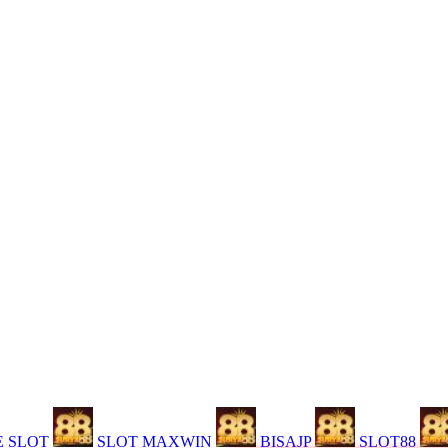
 SLOT
SLOT MAXWIN
BISAJP
SLOT88