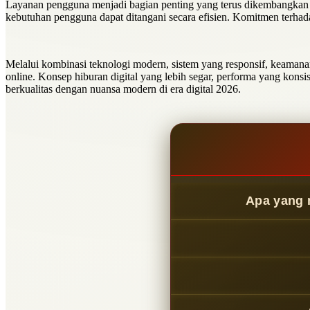
Layanan pengguna menjadi bagian penting yang terus dikembangkan
kebutuhan pengguna dapat ditangani secara efisien. Komitmen terhada
Melalui kombinasi teknologi modern, sistem yang responsif, keamana
online. Konsep hiburan digital yang lebih segar, performa yang kon
berkualitas dengan nuansa modern di era digital 2026.
Apa yang 
BISAJP
menghadirkan penga
stabil untuk memberikan 
Ya.
BISAJP
dirancang agar 
pengalaman bermain tetap 
Platform ini kompatibel d