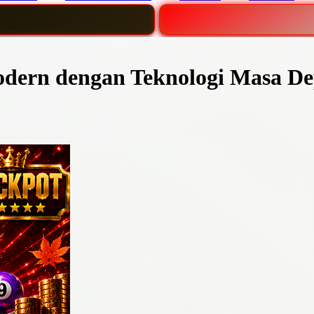
ern dengan Teknologi Masa D