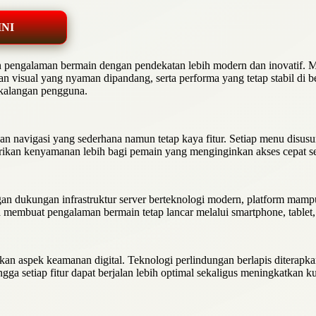
INI
 pengalaman bermain dengan pendekatan lebih modern dan inovatif. Me
isual yang nyaman dipandang, serta performa yang tetap stabil di be
i kalangan pengguna.
n navigasi yang sederhana namun tetap kaya fitur. Setiap menu disus
erikan kenyamanan lebih bagi pemain yang menginginkan akses cepat se
an dukungan infrastruktur server berteknologi modern, platform mam
ga membuat pengalaman bermain tetap lancar melalui smartphone, tablet
kan aspek keamanan digital. Teknologi perlindungan berlapis ditera
gga setiap fitur dapat berjalan lebih optimal sekaligus meningkatkan 