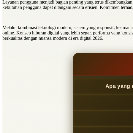
Layanan pengguna menjadi bagian penting yang terus dikembangkan
kebutuhan pengguna dapat ditangani secara efisien. Komitmen terhada
Melalui kombinasi teknologi modern, sistem yang responsif, keamana
online. Konsep hiburan digital yang lebih segar, performa yang kon
berkualitas dengan nuansa modern di era digital 2026.
Apa yang 
BISAJP
menghadirkan penga
stabil untuk memberikan 
Ya.
BISAJP
dirancang agar 
pengalaman bermain tetap 
Platform ini kompatibel d