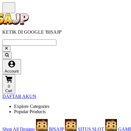
KETIK DI GOOGLE 'BISAJP'
Account
0
Cart
DAFTAR AKUN
Explore Categories
Popular Products
Shop All Designs
BISAJP
SITUS SLOT
GAME