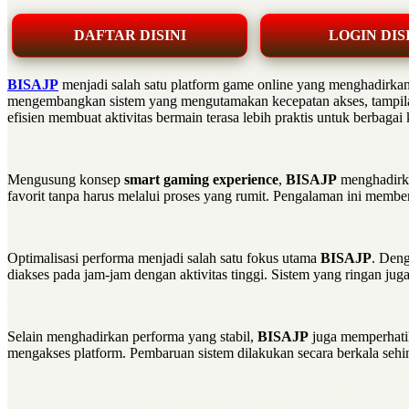
DAFTAR DISINI
LOGIN DIS
BISAJP
menjadi salah satu platform game online yang menghadirkan
mengembangkan sistem yang mengutamakan kecepatan akses, tampilan v
efisien membuat aktivitas bermain terasa lebih praktis untuk berbaga
Mengusung konsep
smart gaming experience
,
BISAJP
menghadirka
favorit tanpa harus melalui proses yang rumit. Pengalaman ini memb
Optimalisasi performa menjadi salah satu fokus utama
BISAJP
. Deng
diakses pada jam-jam dengan aktivitas tinggi. Sistem yang ringan ju
Selain menghadirkan performa yang stabil,
BISAJP
juga memperhati
mengakses platform. Pembaruan sistem dilakukan secara berkala sehin