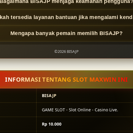
Bagaimana BISAJP menjaga keamanan pengguna
kasi tambahan.
keamanan digital yang diperbarui secara berkala untuk memba
kah tersedia layanan bantuan jika mengalami kend
gguna.
 profesional yang siap memberikan bantuan dengan respon cepat
Mengapa banyak pemain memilih BISAJP?
 dapat ditangani secara efisien.
kombinasi performa yang stabil, tampilan modern, navigasi yan
ang nyaman dan konsisten.
©2026 BISAJP
INFORMASI TENTANG SLOT MAXWIN INI
BISAJP
GAME SLOT - Slot Online - Casino Live.
Rp 10.000