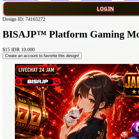
LOGIN
Design ID: 74165272
BISAJP™ Platform Gaming Mod
$15
IDR 10.000
Create an account to favorite this design!