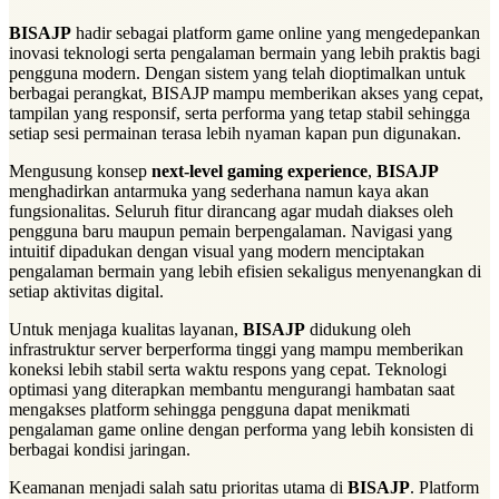
BISAJP
hadir sebagai platform game online yang mengedepankan
inovasi teknologi serta pengalaman bermain yang lebih praktis bagi
pengguna modern. Dengan sistem yang telah dioptimalkan untuk
berbagai perangkat, BISAJP mampu memberikan akses yang cepat,
tampilan yang responsif, serta performa yang tetap stabil sehingga
setiap sesi permainan terasa lebih nyaman kapan pun digunakan.
Mengusung konsep
next-level gaming experience
,
BISAJP
menghadirkan antarmuka yang sederhana namun kaya akan
fungsionalitas. Seluruh fitur dirancang agar mudah diakses oleh
pengguna baru maupun pemain berpengalaman. Navigasi yang
intuitif dipadukan dengan visual yang modern menciptakan
pengalaman bermain yang lebih efisien sekaligus menyenangkan di
setiap aktivitas digital.
Untuk menjaga kualitas layanan,
BISAJP
didukung oleh
infrastruktur server berperforma tinggi yang mampu memberikan
koneksi lebih stabil serta waktu respons yang cepat. Teknologi
optimasi yang diterapkan membantu mengurangi hambatan saat
mengakses platform sehingga pengguna dapat menikmati
pengalaman game online dengan performa yang lebih konsisten di
berbagai kondisi jaringan.
Keamanan menjadi salah satu prioritas utama di
BISAJP
. Platform