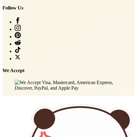
Follow Us
We Accept