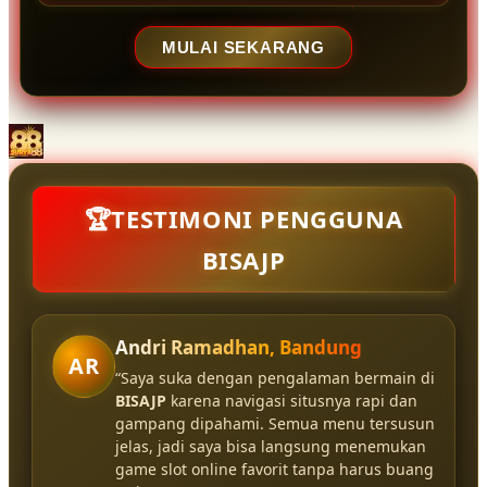
MULAI SEKARANG
🏆TESTIMONI PENGGUNA
BISAJP
Andri Ramadhan, Bandung
AR
“Saya suka dengan pengalaman bermain di
BISAJP
karena navigasi situsnya rapi dan
gampang dipahami. Semua menu tersusun
jelas, jadi saya bisa langsung menemukan
game slot online favorit tanpa harus buang