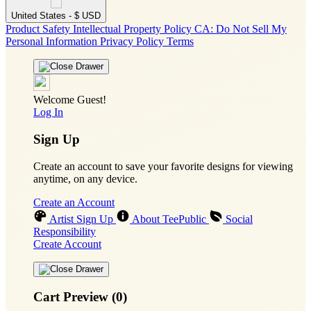
United States - $ USD
Product Safety
Intellectual Property Policy
CA: Do Not Sell My
Personal Information
Privacy Policy
Terms
Welcome Guest!
Log In
Sign Up
Create an account to save your favorite designs for viewing
anytime, on any device.
Create an Account
Artist Sign Up
About TeePublic
Social
Responsibility
Create Account
Cart Preview (0)