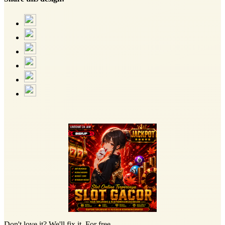
Don't love it? We'll fix it. For free.