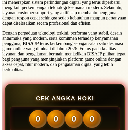
ini menerapkan sistem perlindungan digital yang terus diperbarui
mengikuti perkembangan teknologi keamanan modern. Selain itu,
layanan customer support yang aktif siap membantu pengguna
dengan respon cepat sehingga setiap kebutuhan maupun pertanyaan
dapat diselesaikan secara profesional dan efisien.
Dengan perpaduan teknologi terkini, performa yang stabil, desain
antarmuka yang modern, serta komitmen terhadap kenyamanan
pengguna,
BISAJP
terus berkembang sebagai salah satu destinasi
game online yang diminati di tahun 2026. Fokus pada kualitas
layanan dan pengalaman bermain menjadikan BISAJP pilihan tepat
bagi pengguna yang menginginkan platform game online dengan
akses cepat, fitur modern, dan pengalaman digital yang lebih
berkualitas.
CEK ANGKA HOKI
0
0
0
0