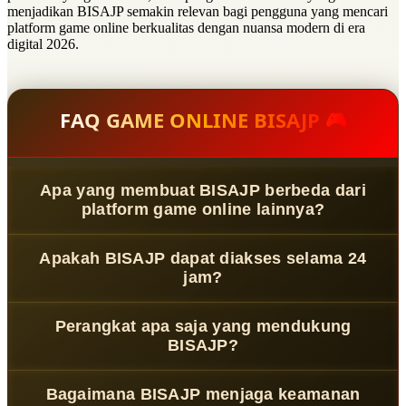
menjadikan BISAJP semakin relevan bagi pengguna yang mencari
platform game online berkualitas dengan nuansa modern di era
digital 2026.
FAQ GAME ONLINE BISAJP 🎮
Apa yang membuat BISAJP berbeda dari
platform game online lainnya?
BISAJP
menghadirkan pengalaman game online dengan
Apakah BISAJP dapat diakses selama 24
teknologi modern, antarmuka yang responsif, serta
jam?
performa stabil untuk memberikan kenyamanan bermain
di berbagai perangkat.
Ya.
BISAJP
dirancang agar dapat diakses kapan saja
Perangkat apa saja yang mendukung
dengan dukungan server yang aktif sepanjang hari
BISAJP?
sehingga pengalaman bermain tetap lancar.
Platform ini kompatibel dengan smartphone Android,
Bagaimana BISAJP menjaga keamanan
iPhone, tablet, laptop, hingga komputer desktop tanpa