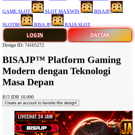
GAME SLOT
SLOT MAXWIN
BISAJP
SLOT88
BISA JP
RAJA SLOT
LOGIN
DAFTAR
Design ID: 74165272
BISAJP™ Platform Gaming
Modern dengan Teknologi
Masa Depan
$15
IDR 10.000
Create an account to favorite this design!