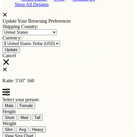
Shop All Designs
Update Your Browsing Preferences
Shipping Country:
Currency:
Cancel
Katie:
5'10"
160
Select your person:
Male
Female
Height
Short
Med
Tall
Weight
Slim
Avg
Heavy
View Size Chart