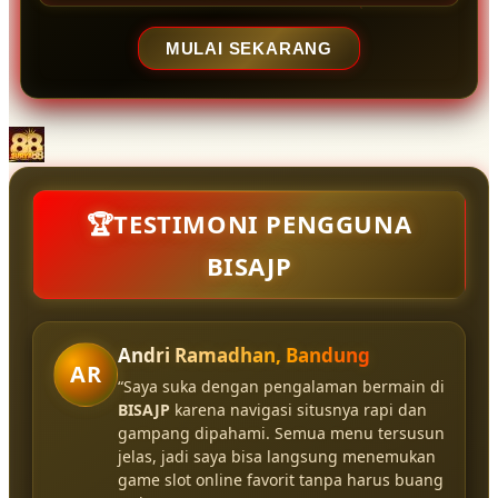
MULAI SEKARANG
🏆TESTIMONI PENGGUNA
BISAJP
Andri Ramadhan, Bandung
AR
“Saya suka dengan pengalaman bermain di
BISAJP
karena navigasi situsnya rapi dan
gampang dipahami. Semua menu tersusun
jelas, jadi saya bisa langsung menemukan
game slot online favorit tanpa harus buang