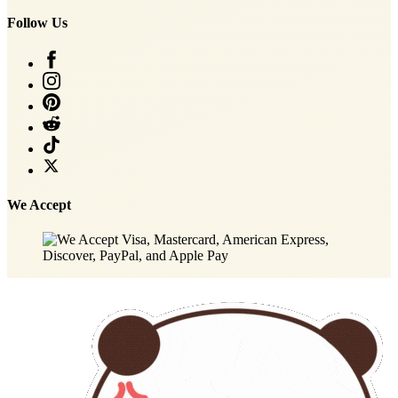
Follow Us
We Accept