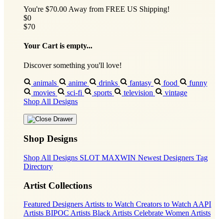
You're
$70.00
Away from
FREE US Shipping!
$0
$70
Your Cart is empty...
Discover something you'll love!
animals
anime
drinks
fantasy
food
funny
movies
sci-fi
sports
television
vintage
Shop All Designs
Shop Designs
Shop All Designs
SLOT MAXWIN
Newest Designers
Tag
Directory
Artist Collections
Featured Designers
Artists to Watch
Creators to Watch
AAPI
Artists
BIPOC Artists
Black Artists
Celebrate Women Artists