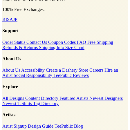
100% Free Exchanges.
BISAJP
Support
Order Status
Contact Us
Coupon Codes
FAQ
Free Shipping
Refunds & Returns
Shipping Info
Size Chart
About Us
About Us
Accessibility
Create a Dashery Store
Careers
Hire an
Artist
Social Responsibility
TeePublic Reviews
Explore
All Designs
Content Directory
Featured Artists
Newest Designers
Newest T-Shirts
Tag Directory
Artists
Artist Signup
Design Guide
TeePublic Blog