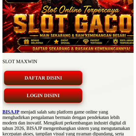
SLOT MAXWIN
DAFTAR DISINI
LOGIN DISINI
BISAJP
menjadi salah satu platform game online yang
menghadirkan pengalaman bermain dengan pendekatan lebih
modern dan inovatif. Mengikuti perkembangan industri digital di
tahun 2026, BISAJP mengembangkan sistem yang mengutamakan
kecepatan akses, tampilan visual yang nyaman dipandang, serta