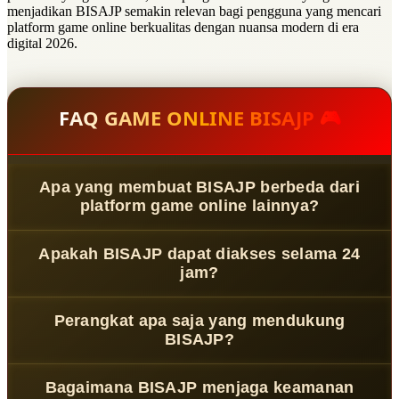
menjadikan BISAJP semakin relevan bagi pengguna yang mencari
platform game online berkualitas dengan nuansa modern di era
digital 2026.
FAQ GAME ONLINE BISAJP 🎮
Apa yang membuat BISAJP berbeda dari
platform game online lainnya?
BISAJP
menghadirkan pengalaman game online dengan
Apakah BISAJP dapat diakses selama 24
teknologi modern, antarmuka yang responsif, serta
jam?
performa stabil untuk memberikan kenyamanan bermain
di berbagai perangkat.
Ya.
BISAJP
dirancang agar dapat diakses kapan saja
Perangkat apa saja yang mendukung
dengan dukungan server yang aktif sepanjang hari
BISAJP?
sehingga pengalaman bermain tetap lancar.
Platform ini kompatibel dengan smartphone Android,
Bagaimana BISAJP menjaga keamanan
iPhone, tablet, laptop, hingga komputer desktop tanpa