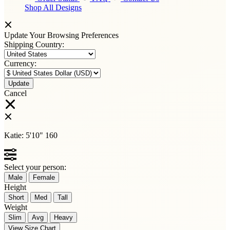
Shop All Designs
Update Your Browsing Preferences
Shipping Country:
Currency:
Cancel
Katie:
5'10"
160
Select your person:
Male
Female
Height
Short
Med
Tall
Weight
Slim
Avg
Heavy
View Size Chart