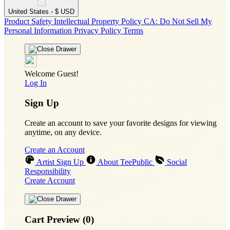
United States - $ USD
Product Safety
Intellectual Property Policy
CA: Do Not Sell My
Personal Information
Privacy Policy
Terms
Welcome Guest!
Log In
Sign Up
Create an account to save your favorite designs for viewing
anytime, on any device.
Create an Account
Artist Sign Up
About TeePublic
Social
Responsibility
Create Account
Cart Preview (0)