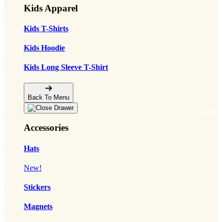
Kids Apparel
Kids T-Shirts
Kids Hoodie
Kids Long Sleeve T-Shirt
Back To Menu
Accessories
Hats
New!
Stickers
Magnets