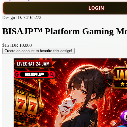
LOGIN
Design ID: 74165272
BISAJP™ Platform Gaming Mod
$15
IDR 10.000
Create an account to favorite this design!