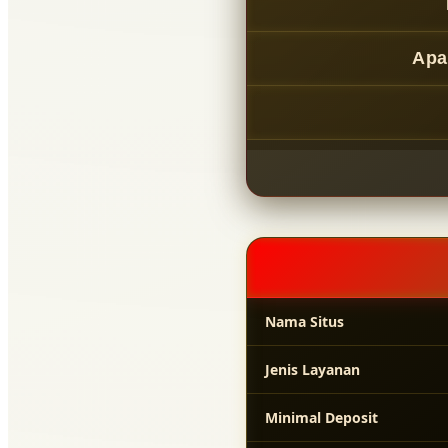
memerlukan instalasi apli
BISAJP
menerapkan sistem 
Apa
serta stabilitas akses pen
Tersedia customer support
pertanyaan maupun kendala
Karena
BISAJP
menawarkan 
pengalaman game online y
Nama Situs
Jenis Layanan
Minimal Deposit