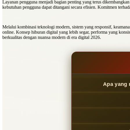
Layanan pengguna menjadi bagian penting yang terus dikembangkan
kebutuhan pengguna dapat ditangani secara efisien. Komitmen terhada
Melalui kombinasi teknologi modern, sistem yang responsif, keamana
online. Konsep hiburan digital yang lebih segar, performa yang kon
berkualitas dengan nuansa modern di era digital 2026.
Apa yang 
BISAJP
menghadirkan penga
stabil untuk memberikan 
Ya.
BISAJP
dirancang agar 
pengalaman bermain tetap 
Platform ini kompatibel d