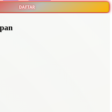
DAFTAR
epan