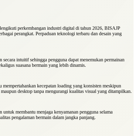
ngikuti perkembangan industri digital di tahun 2026, BISAJP
rbagai perangkat. Perpaduan teknologi terbaru dan desain yang
un secara intuitif sehingga pengguna dapat menemukan permainan
kaligus suasana bermain yang lebih dinamis.
pu mempertahankan kecepatan loading yang konsisten meskipun
, maupun desktop tanpa mengurangi kualitas visual yang ditampilkan.
pkan untuk membantu menjaga kenyamanan pengguna selama
kualitas pengalaman bermain dalam jangka panjang.