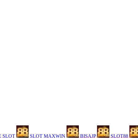
 SLOT
SLOT MAXWIN
BISAJP
SLOT88