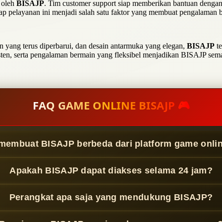
 oleh
BISAJP
. Tim customer support siap memberikan bantuan dengan 
p pelayanan ini menjadi salah satu faktor yang membuat pengalaman be
n yang terus diperbarui, dan desain antarmuka yang elegan,
BISAJP
te
sisten, serta pengalaman bermain yang fleksibel menjadikan BISAJP se
FAQ GAME ONLINE BISAJP 🎮
membuat BISAJP berbeda dari platform game onlin
laman game online dengan teknologi modern, antarmuka yang re
Apakah BISAJP dapat diakses selama 24 jam?
kenyamanan bermain di berbagai perangkat.
dapat diakses kapan saja dengan dukungan server yang aktif sep
Perangkat apa saja yang mendukung BISAJP?
lancar.
engan smartphone Android, iPhone, tablet, laptop, hingga kompute