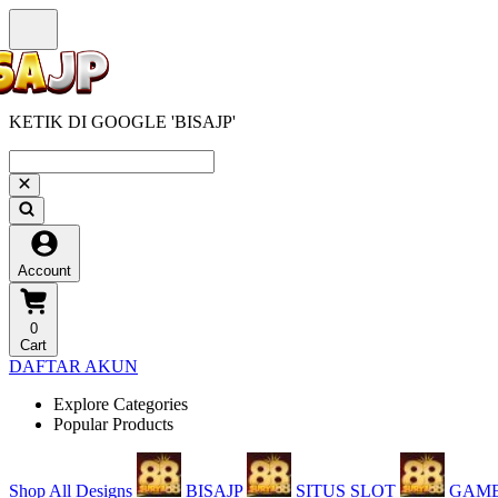
KETIK DI GOOGLE 'BISAJP'
Account
0
Cart
DAFTAR AKUN
Explore Categories
Popular Products
Shop All Designs
BISAJP
SITUS SLOT
GAME