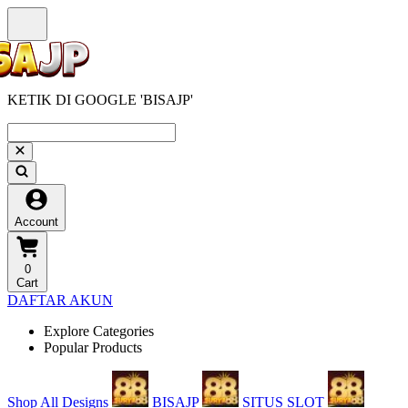
KETIK DI GOOGLE 'BISAJP'
Account
0
Cart
DAFTAR AKUN
Explore Categories
Popular Products
Shop All Designs
BISAJP
SITUS SLOT