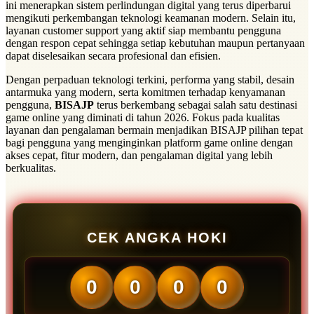
ini menerapkan sistem perlindungan digital yang terus diperbarui
mengikuti perkembangan teknologi keamanan modern. Selain itu,
layanan customer support yang aktif siap membantu pengguna
dengan respon cepat sehingga setiap kebutuhan maupun pertanyaan
dapat diselesaikan secara profesional dan efisien.
Dengan perpaduan teknologi terkini, performa yang stabil, desain
antarmuka yang modern, serta komitmen terhadap kenyamanan
pengguna,
BISAJP
terus berkembang sebagai salah satu destinasi
game online yang diminati di tahun 2026. Fokus pada kualitas
layanan dan pengalaman bermain menjadikan BISAJP pilihan tepat
bagi pengguna yang menginginkan platform game online dengan
akses cepat, fitur modern, dan pengalaman digital yang lebih
berkualitas.
CEK ANGKA HOKI
0
0
0
0