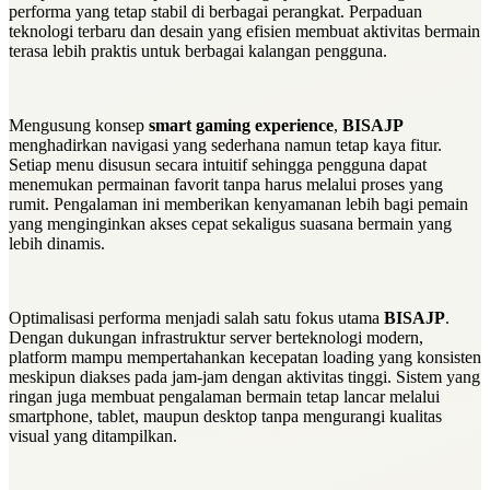
performa yang tetap stabil di berbagai perangkat. Perpaduan
teknologi terbaru dan desain yang efisien membuat aktivitas bermain
terasa lebih praktis untuk berbagai kalangan pengguna.
Mengusung konsep
smart gaming experience
,
BISAJP
menghadirkan navigasi yang sederhana namun tetap kaya fitur.
Setiap menu disusun secara intuitif sehingga pengguna dapat
menemukan permainan favorit tanpa harus melalui proses yang
rumit. Pengalaman ini memberikan kenyamanan lebih bagi pemain
yang menginginkan akses cepat sekaligus suasana bermain yang
lebih dinamis.
Optimalisasi performa menjadi salah satu fokus utama
BISAJP
.
Dengan dukungan infrastruktur server berteknologi modern,
platform mampu mempertahankan kecepatan loading yang konsisten
meskipun diakses pada jam-jam dengan aktivitas tinggi. Sistem yang
ringan juga membuat pengalaman bermain tetap lancar melalui
smartphone, tablet, maupun desktop tanpa mengurangi kualitas
visual yang ditampilkan.