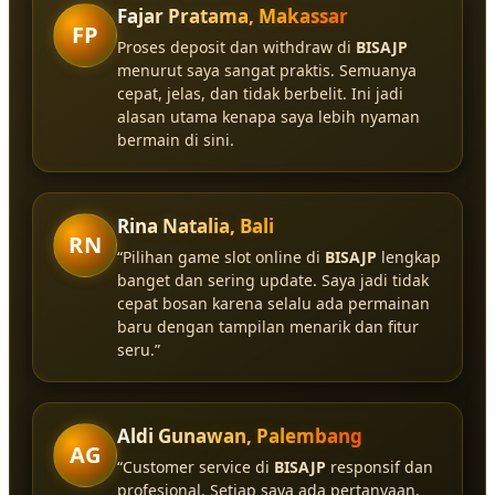
Fajar Pratama, Makassar
FP
Proses deposit dan withdraw di
BISAJP
menurut saya sangat praktis. Semuanya
cepat, jelas, dan tidak berbelit. Ini jadi
alasan utama kenapa saya lebih nyaman
bermain di sini.
Rina Natalia, Bali
RN
“Pilihan game slot online di
BISAJP
lengkap
banget dan sering update. Saya jadi tidak
cepat bosan karena selalu ada permainan
baru dengan tampilan menarik dan fitur
seru.”
Aldi Gunawan, Palembang
AG
“Customer service di
BISAJP
responsif dan
profesional. Setiap saya ada pertanyaan,