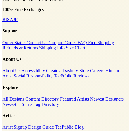
100% Free Exchanges.
BISAJP
Support
Order Status
Contact Us
Coupon Codes
FAQ
Free Shipping
Refunds & Returns
Shipping Info
Size Chart
About Us
About Us
Accessibility
Create a Dashery Store
Careers
Hire an
Artist
Social Responsibility
TeePublic Reviews
Explore
All Designs
Content Directory
Featured Artists
Newest Designers
Newest T-Shirts
Tag Directory
Artists
Artist Signup
Design Guide
TeePublic Blog