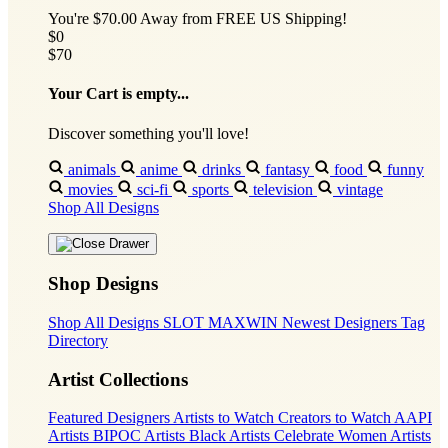
You're
$70.00
Away from
FREE US Shipping!
$0
$70
Your Cart is empty...
Discover something you'll love!
animals
anime
drinks
fantasy
food
funny
movies
sci-fi
sports
television
vintage
Shop All Designs
Shop Designs
Shop All Designs
SLOT MAXWIN
Newest Designers
Tag
Directory
Artist Collections
Featured Designers
Artists to Watch
Creators to Watch
AAPI
Artists
BIPOC Artists
Black Artists
Celebrate Women Artists