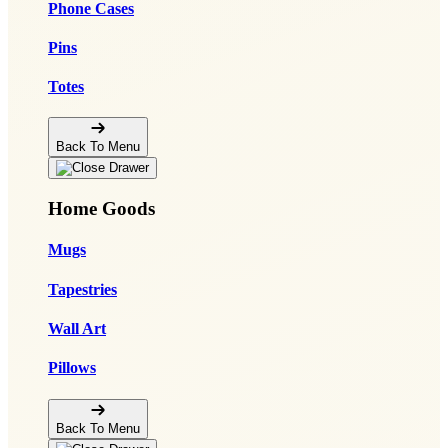
Phone Cases
Pins
Totes
Back To Menu
Home Goods
Mugs
Tapestries
Wall Art
Pillows
Back To Menu