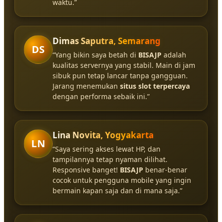
waktu.”
Dimas Saputra, Semarang
DS
“Yang bikin saya betah di
BISAJP
adalah
kualitas servernya yang stabil. Main di jam
sibuk pun tetap lancar tanpa gangguan.
Jarang menemukan
situs slot terpercaya
dengan performa sebaik ini.”
Lina Novita, Yogyakarta
LN
“Saya sering akses lewat HP, dan
tampilannya tetap nyaman dilihat.
Responsive banget!
BISAJP
benar-benar
cocok untuk pengguna mobile yang ingin
bermain kapan saja dan di mana saja.”