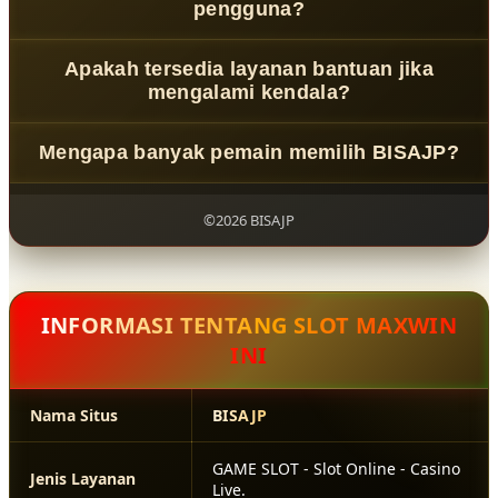
pengguna?
memerlukan instalasi aplikasi tambahan.
BISAJP
menerapkan sistem keamanan digital yang
Apakah tersedia layanan bantuan jika
diperbarui secara berkala untuk membantu menjaga
mengalami kendala?
kenyamanan serta stabilitas akses pengguna.
Tersedia customer support profesional yang siap
Mengapa banyak pemain memilih BISAJP?
memberikan bantuan dengan respon cepat sehingga
setiap pertanyaan maupun kendala dapat ditangani
Karena
BISAJP
menawarkan kombinasi performa yang
secara efisien.
stabil, tampilan modern, navigasi yang mudah
©2026 BISAJP
digunakan, serta pengalaman game online yang nyaman
dan konsisten.
INFORMASI TENTANG SLOT MAXWIN
INI
Nama Situs
BISAJP
GAME SLOT - Slot Online - Casino
Jenis Layanan
Live.