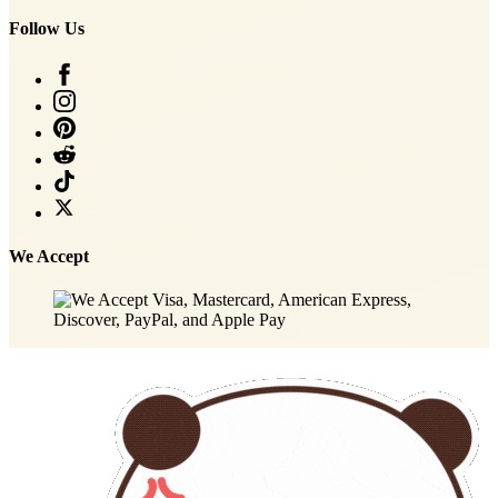
Follow Us
We Accept