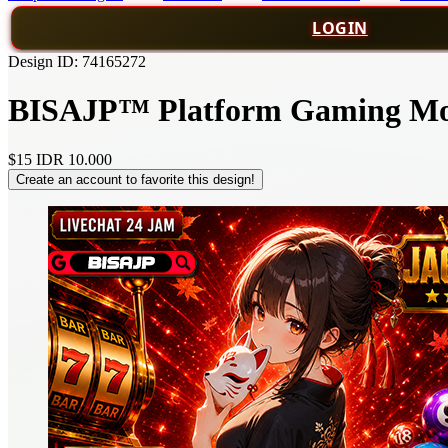
LOGIN
Design ID: 74165272
BISAJP™ Platform Gaming Mod
$15
IDR 10.000
Create an account to favorite this design!