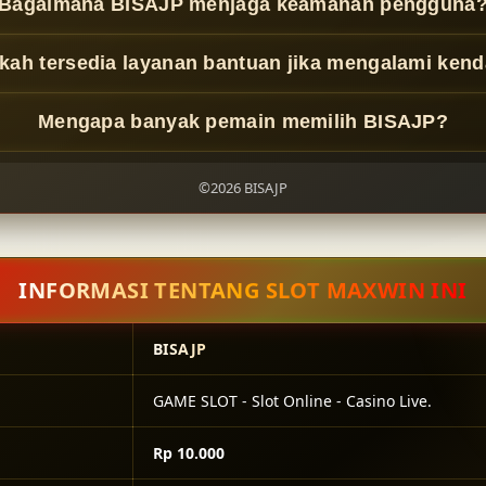
Bagaimana BISAJP menjaga keamanan pengguna
kasi tambahan.
keamanan digital yang diperbarui secara berkala untuk memba
kah tersedia layanan bantuan jika mengalami kend
gguna.
 profesional yang siap memberikan bantuan dengan respon cepat
Mengapa banyak pemain memilih BISAJP?
 dapat ditangani secara efisien.
kombinasi performa yang stabil, tampilan modern, navigasi yan
ang nyaman dan konsisten.
©2026 BISAJP
INFORMASI TENTANG SLOT MAXWIN INI
BISAJP
GAME SLOT - Slot Online - Casino Live.
Rp 10.000