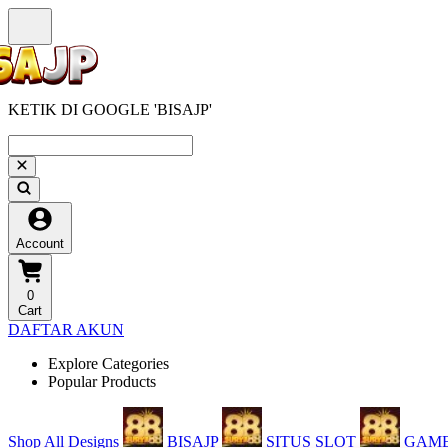
KETIK DI GOOGLE 'BISAJP'
Account
0
Cart
DAFTAR AKUN
Explore Categories
Popular Products
Shop All Designs
BISAJP
SITUS SLOT
GAME