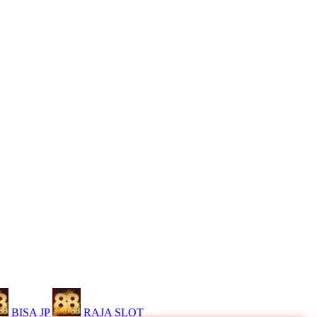
BISA JP
RAJA SLOT