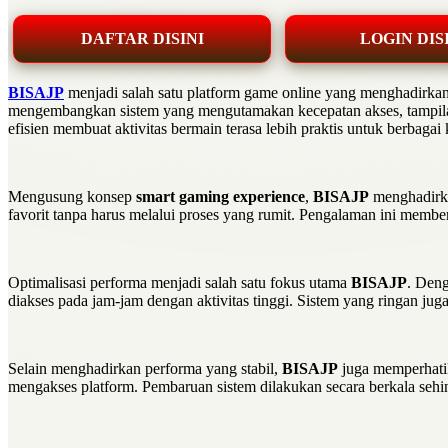
DAFTAR DISINI
LOGIN DIS
BISAJP
menjadi salah satu platform game online yang menghadirkan
mengembangkan sistem yang mengutamakan kecepatan akses, tampilan v
efisien membuat aktivitas bermain terasa lebih praktis untuk berbaga
Mengusung konsep
smart gaming experience
,
BISAJP
menghadirka
favorit tanpa harus melalui proses yang rumit. Pengalaman ini memb
Optimalisasi performa menjadi salah satu fokus utama
BISAJP
. Deng
diakses pada jam-jam dengan aktivitas tinggi. Sistem yang ringan ju
Selain menghadirkan performa yang stabil,
BISAJP
juga memperhati
mengakses platform. Pembaruan sistem dilakukan secara berkala sehin