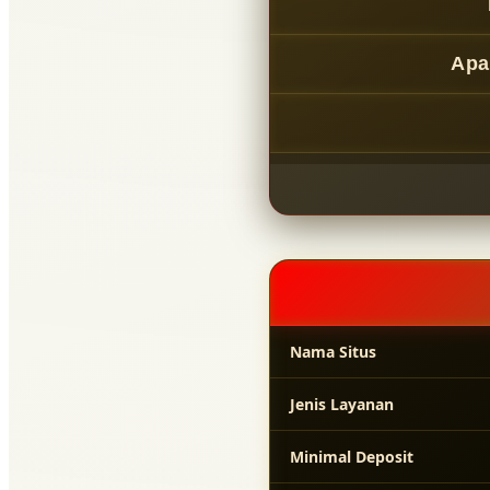
memerlukan instalasi apli
BISAJP
menerapkan sistem 
Apa
serta stabilitas akses pen
Tersedia customer support
pertanyaan maupun kendala
Karena
BISAJP
menawarkan 
pengalaman game online y
Nama Situs
Jenis Layanan
Minimal Deposit