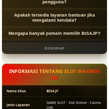
pengguna?
memerlukan instalasi aplikasi tambahan.
BISAJP
menerapkan sistem keamanan digital yang
Apakah tersedia layanan bantuan jika
diperbarui secara berkala untuk membantu menjaga
mengalami kendala?
kenyamanan serta stabilitas akses pengguna.
Tersedia customer support profesional yang siap
Mengapa banyak pemain memilih BISAJP?
memberikan bantuan dengan respon cepat sehingga
setiap pertanyaan maupun kendala dapat ditangani
Karena
BISAJP
menawarkan kombinasi performa yang
secara efisien.
stabil, tampilan modern, navigasi yang mudah
©2026 BISAJP
digunakan, serta pengalaman game online yang nyaman
dan konsisten.
INFORMASI TENTANG SLOT MAXWIN
INI
Nama Situs
BISAJP
GAME SLOT - Slot Online - Casino
Jenis Layanan
Live.