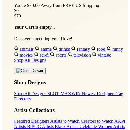
You're
$70.00
Away from
FREE US Shipping!
$0
$70
Your Cart is empty...
Discover something you'll love!
animals
anime
drinks
fantasy
food
funny
movies
sci-fi
sports
television
vintage
Shop All Designs
Shop Designs
Shop All Designs
SLOT MAXWIN
Newest Designers
Tag
Directory
Artist Collections
Featured Designers
Artists to Watch
Creators to Watch
AAPI
Artists
BIPOC Artists
Black Artists
Celebrate Women Artists