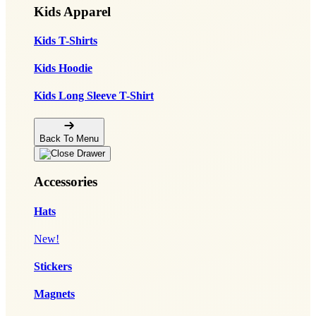
Kids Apparel
Kids T-Shirts
Kids Hoodie
Kids Long Sleeve T-Shirt
Back To Menu
Accessories
Hats
New!
Stickers
Magnets