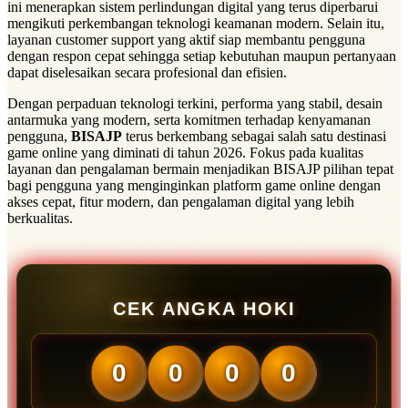
ini menerapkan sistem perlindungan digital yang terus diperbarui
mengikuti perkembangan teknologi keamanan modern. Selain itu,
layanan customer support yang aktif siap membantu pengguna
dengan respon cepat sehingga setiap kebutuhan maupun pertanyaan
dapat diselesaikan secara profesional dan efisien.
Dengan perpaduan teknologi terkini, performa yang stabil, desain
antarmuka yang modern, serta komitmen terhadap kenyamanan
pengguna,
BISAJP
terus berkembang sebagai salah satu destinasi
game online yang diminati di tahun 2026. Fokus pada kualitas
layanan dan pengalaman bermain menjadikan BISAJP pilihan tepat
bagi pengguna yang menginginkan platform game online dengan
akses cepat, fitur modern, dan pengalaman digital yang lebih
berkualitas.
CEK ANGKA HOKI
0
0
0
0