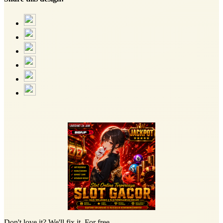
Don't love it? We'll fix it. For free.