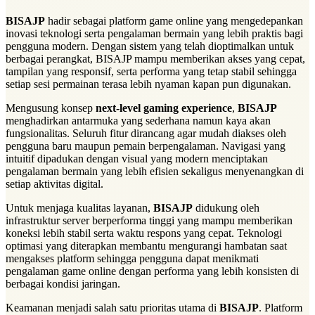
BISAJP
hadir sebagai platform game online yang mengedepankan
inovasi teknologi serta pengalaman bermain yang lebih praktis bagi
pengguna modern. Dengan sistem yang telah dioptimalkan untuk
berbagai perangkat, BISAJP mampu memberikan akses yang cepat,
tampilan yang responsif, serta performa yang tetap stabil sehingga
setiap sesi permainan terasa lebih nyaman kapan pun digunakan.
Mengusung konsep
next-level gaming experience
,
BISAJP
menghadirkan antarmuka yang sederhana namun kaya akan
fungsionalitas. Seluruh fitur dirancang agar mudah diakses oleh
pengguna baru maupun pemain berpengalaman. Navigasi yang
intuitif dipadukan dengan visual yang modern menciptakan
pengalaman bermain yang lebih efisien sekaligus menyenangkan di
setiap aktivitas digital.
Untuk menjaga kualitas layanan,
BISAJP
didukung oleh
infrastruktur server berperforma tinggi yang mampu memberikan
koneksi lebih stabil serta waktu respons yang cepat. Teknologi
optimasi yang diterapkan membantu mengurangi hambatan saat
mengakses platform sehingga pengguna dapat menikmati
pengalaman game online dengan performa yang lebih konsisten di
berbagai kondisi jaringan.
Keamanan menjadi salah satu prioritas utama di
BISAJP
. Platform