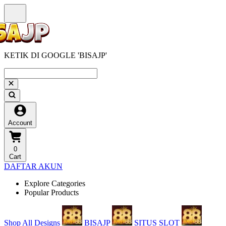
KETIK DI GOOGLE 'BISAJP'
Account
0
Cart
DAFTAR AKUN
Explore Categories
Popular Products
Shop All Designs
BISAJP
SITUS SLOT