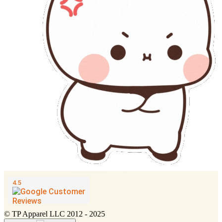
© TP Apparel LLC 2012 - 2025