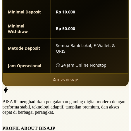
Minimal Deposit
Rp 10.000
Minimal
Rp 50.000
Withdraw
Semua Bank Lokal, E-Wallet, &
Metode Deposit
QRIS
🕒 24 Jam Online Nonstop
Jam Operasional
©2026 BISAJP
BISAJP menghadirkan pengalaman gaming digital modern dengan
performa stabil, teknologi adaptif, tampilan premium, dan akses
cepat di berbagai perangkat.
PROFIL ABOUT BISAJP