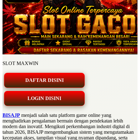
SLOT MAXWIN
DAFTAR DISINI
LOGIN DISINI
BISAJP
menjadi salah satu platform game online yang
menghadirkan pengalaman bermain dengan pendekatan lebih
modern dan inovatif. Mengikuti perkembangan industri digital di
tahun 2026, BISAJP mengembangkan sistem yang mengutamakan
kecepatan akses, tampilan visual yang nyaman dipandang, serta