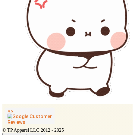
© TP Apparel LLC 2012 - 2025