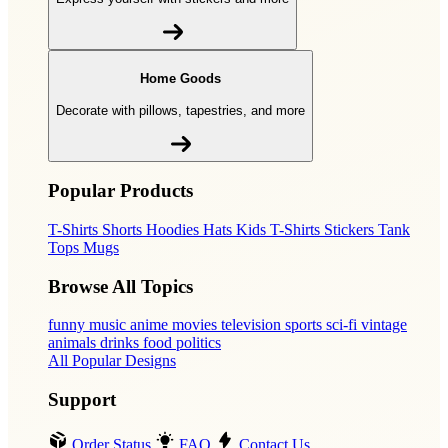
Home Goods
Decorate with pillows, tapestries, and more
Popular Products
T-Shirts
Shorts
Hoodies
Hats
Kids T-Shirts
Stickers
Tank
Tops
Mugs
Browse All Topics
funny
music
anime
movies
television
sports
sci-fi
vintage
animals
drinks
food
politics
All Popular Designs
Support
Order Status
FAQ
Contact Us