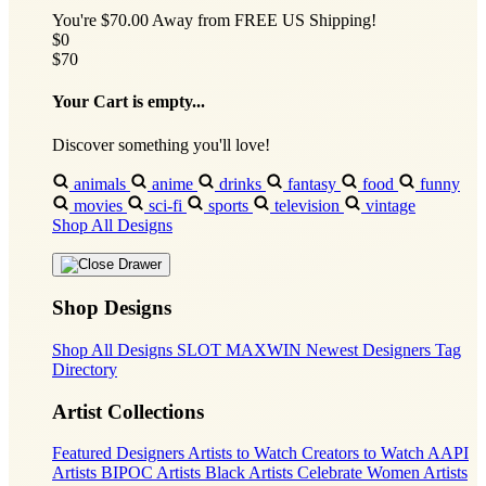
You're
$70.00
Away from
FREE US Shipping!
$0
$70
Your Cart is empty...
Discover something you'll love!
animals
anime
drinks
fantasy
food
funny
movies
sci-fi
sports
television
vintage
Shop All Designs
Shop Designs
Shop All Designs
SLOT MAXWIN
Newest Designers
Tag
Directory
Artist Collections
Featured Designers
Artists to Watch
Creators to Watch
AAPI
Artists
BIPOC Artists
Black Artists
Celebrate Women Artists