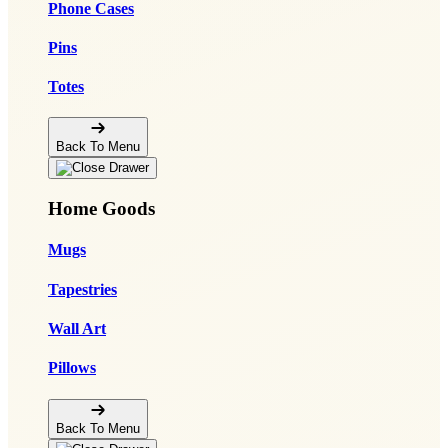
Phone Cases
Pins
Totes
Back To Menu
Home Goods
Mugs
Tapestries
Wall Art
Pillows
Back To Menu