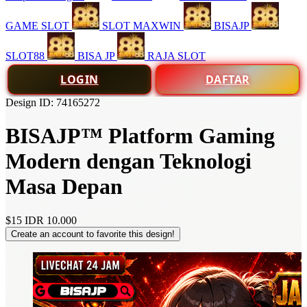
GAME SLOT
SLOT MAXWIN
BISAJP
SLOT88
BISA JP
RAJA SLOT
LOGIN
DAFTAR
Design ID: 74165272
BISAJP™ Platform Gaming
Modern dengan Teknologi
Masa Depan
$15
IDR 10.000
Create an account to favorite this design!