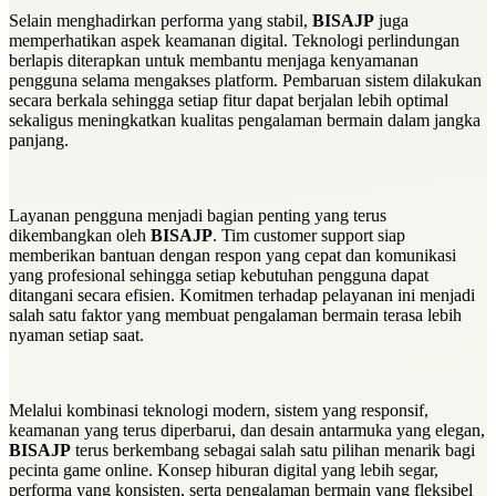
Selain menghadirkan performa yang stabil,
BISAJP
juga
memperhatikan aspek keamanan digital. Teknologi perlindungan
berlapis diterapkan untuk membantu menjaga kenyamanan
pengguna selama mengakses platform. Pembaruan sistem dilakukan
secara berkala sehingga setiap fitur dapat berjalan lebih optimal
sekaligus meningkatkan kualitas pengalaman bermain dalam jangka
panjang.
Layanan pengguna menjadi bagian penting yang terus
dikembangkan oleh
BISAJP
. Tim customer support siap
memberikan bantuan dengan respon yang cepat dan komunikasi
yang profesional sehingga setiap kebutuhan pengguna dapat
ditangani secara efisien. Komitmen terhadap pelayanan ini menjadi
salah satu faktor yang membuat pengalaman bermain terasa lebih
nyaman setiap saat.
Melalui kombinasi teknologi modern, sistem yang responsif,
keamanan yang terus diperbarui, dan desain antarmuka yang elegan,
BISAJP
terus berkembang sebagai salah satu pilihan menarik bagi
pecinta game online. Konsep hiburan digital yang lebih segar,
performa yang konsisten, serta pengalaman bermain yang fleksibel