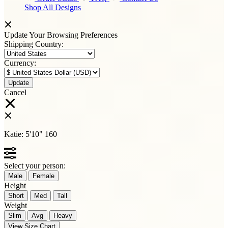
Shop All Designs
Update Your Browsing Preferences
Shipping Country:
Currency:
Cancel
Katie:
5'10"
160
Select your person:
Male
Female
Height
Short
Med
Tall
Weight
Slim
Avg
Heavy
View Size Chart