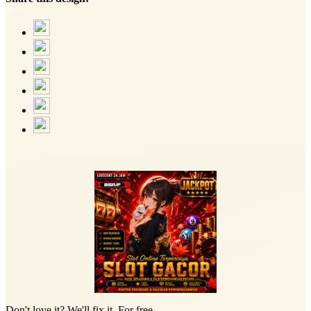
Don't love it? We'll fix it. For free.