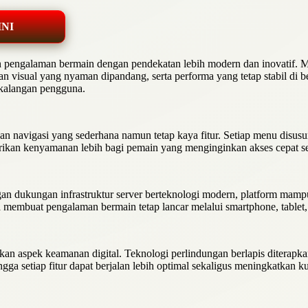
INI
 pengalaman bermain dengan pendekatan lebih modern dan inovatif. Me
isual yang nyaman dipandang, serta performa yang tetap stabil di be
i kalangan pengguna.
n navigasi yang sederhana namun tetap kaya fitur. Setiap menu disus
erikan kenyamanan lebih bagi pemain yang menginginkan akses cepat se
an dukungan infrastruktur server berteknologi modern, platform mam
ga membuat pengalaman bermain tetap lancar melalui smartphone, tablet
kan aspek keamanan digital. Teknologi perlindungan berlapis ditera
gga setiap fitur dapat berjalan lebih optimal sekaligus meningkatkan 