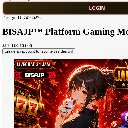
LOGIN
Design ID: 74165272
BISAJP™ Platform Gaming Mod
$15
IDR 10.000
Create an account to favorite this design!