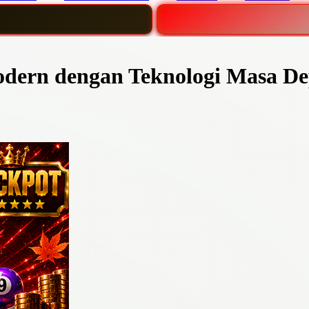
ern dengan Teknologi Masa D