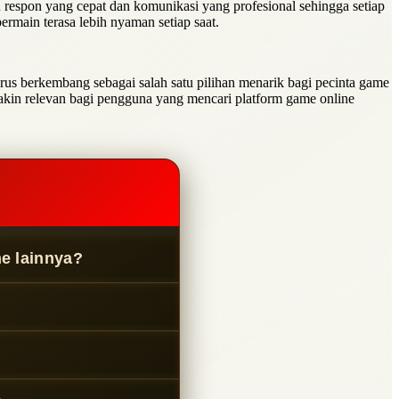
respon yang cepat dan komunikasi yang profesional sehingga setiap
rmain terasa lebih nyaman setiap saat.
rus berkembang sebagai salah satu pilihan menarik bagi pecinta game
makin relevan bagi pengguna yang mencari platform game online
e lainnya?
sponsif, serta performa
anjang hari sehingga
r desktop tanpa