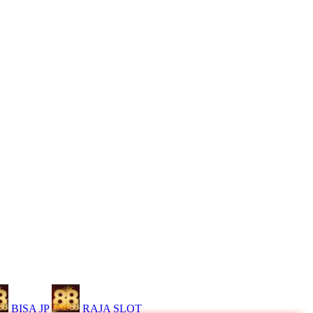
BISA JP
RAJA SLOT