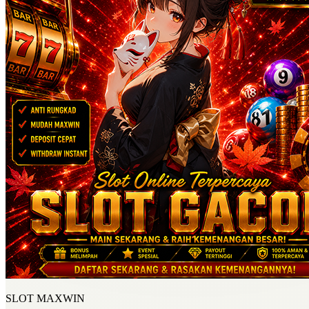
SLOT MAXWIN