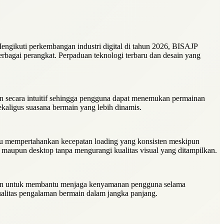
ngikuti perkembangan industri digital di tahun 2026, BISAJP
rbagai perangkat. Perpaduan teknologi terbaru dan desain yang
un secara intuitif sehingga pengguna dapat menemukan permainan
kaligus suasana bermain yang lebih dinamis.
pu mempertahankan kecepatan loading yang konsisten meskipun
, maupun desktop tanpa mengurangi kualitas visual yang ditampilkan.
pkan untuk membantu menjaga kenyamanan pengguna selama
kualitas pengalaman bermain dalam jangka panjang.