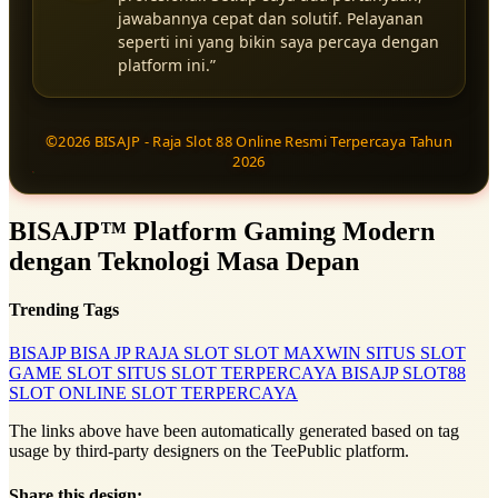
jawabannya cepat dan solutif. Pelayanan
seperti ini yang bikin saya percaya dengan
platform ini.”
©2026 BISAJP - Raja Slot 88 Online Resmi Terpercaya Tahun
2026
BISAJP™ Platform Gaming Modern
dengan Teknologi Masa Depan
Trending Tags
BISAJP
BISA JP
RAJA SLOT
SLOT MAXWIN
SITUS SLOT
GAME SLOT
SITUS SLOT TERPERCAYA
BISAJP
SLOT88
SLOT ONLINE
SLOT TERPERCAYA
The links above have been automatically generated based on tag
usage by third-party designers on the TeePublic platform.
Share this design: