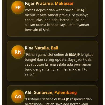
Fajar Pratama, Makassar
FP
Proses deposit dan withdraw di
BISAJP
menurut saya sangat praktis. Semuanya
cepat, jelas, dan tidak berbelit. Ini jadi
alasan utama kenapa saya lebih nyaman
bermain di sini.
Rina Natalia, Bali
RN
“Pilihan game slot online di
BISAJP
lengkap
banget dan sering update. Saya jadi tidak
cepat bosan karena selalu ada permainan
baru dengan tampilan menarik dan fitur
seru.”
Aldi Gunawan, Palembang
AG
“Customer service di
BISAJP
responsif dan
profesional. Setiap saya ada pertanyaan,