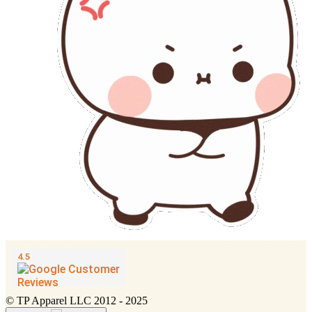
© TP Apparel LLC 2012 - 2025