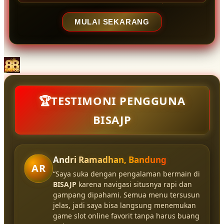
MULAI SEKARANG
🏆TESTIMONI PENGGUNA
BISAJP
Andri Ramadhan, Bandung
AR
“Saya suka dengan pengalaman bermain di
BISAJP
karena navigasi situsnya rapi dan
gampang dipahami. Semua menu tersusun
jelas, jadi saya bisa langsung menemukan
game slot online favorit tanpa harus buang