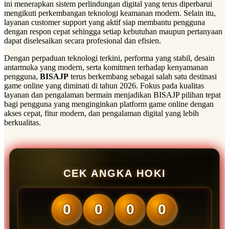
ini menerapkan sistem perlindungan digital yang terus diperbarui
mengikuti perkembangan teknologi keamanan modern. Selain itu,
layanan customer support yang aktif siap membantu pengguna
dengan respon cepat sehingga setiap kebutuhan maupun pertanyaan
dapat diselesaikan secara profesional dan efisien.
Dengan perpaduan teknologi terkini, performa yang stabil, desain
antarmuka yang modern, serta komitmen terhadap kenyamanan
pengguna,
BISAJP
terus berkembang sebagai salah satu destinasi
game online yang diminati di tahun 2026. Fokus pada kualitas
layanan dan pengalaman bermain menjadikan BISAJP pilihan tepat
bagi pengguna yang menginginkan platform game online dengan
akses cepat, fitur modern, dan pengalaman digital yang lebih
berkualitas.
CEK ANGKA HOKI
0
0
0
0