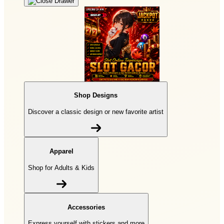
Shop Designs
Discover a classic design or new favorite artist
Apparel
Shop for Adults & Kids
Accessories
Express yourself with stickers and more