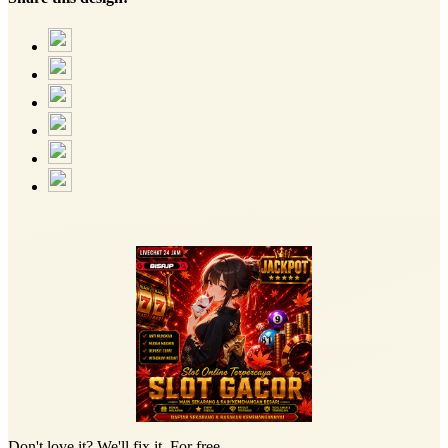
Don't love it? We'll fix it. For free.