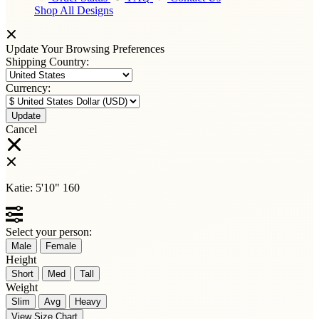
Shop All Designs
Update Your Browsing Preferences
Shipping Country:
Currency:
Cancel
Katie:
5'10"
160
Select your person:
Male
Female
Height
Short
Med
Tall
Weight
Slim
Avg
Heavy
View Size Chart