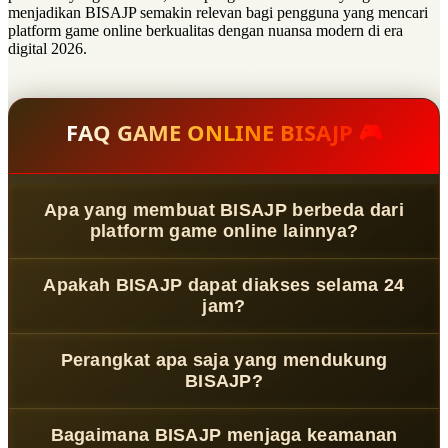
menjadikan BISAJP semakin relevan bagi pengguna yang mencari
platform game online berkualitas dengan nuansa modern di era
digital 2026.
FAQ GAME ONLINE BISAJP 🎮
Apa yang membuat BISAJP berbeda dari
platform game online lainnya?
BISAJP
menghadirkan pengalaman game online dengan
Apakah BISAJP dapat diakses selama 24
teknologi modern, antarmuka yang responsif, serta
jam?
performa stabil untuk memberikan kenyamanan bermain
di berbagai perangkat.
Ya.
BISAJP
dirancang agar dapat diakses kapan saja
Perangkat apa saja yang mendukung
dengan dukungan server yang aktif sepanjang hari
BISAJP?
sehingga pengalaman bermain tetap lancar.
Platform ini kompatibel dengan smartphone Android,
Bagaimana BISAJP menjaga keamanan
iPhone, tablet, laptop, hingga komputer desktop tanpa