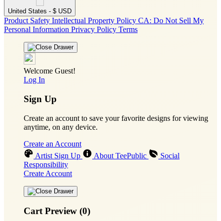
United States - $ USD
Product Safety
Intellectual Property Policy
CA: Do Not Sell My
Personal Information
Privacy Policy
Terms
Welcome Guest!
Log In
Sign Up
Create an account to save your favorite designs for viewing
anytime, on any device.
Create an Account
Artist Sign Up
About TeePublic
Social
Responsibility
Create Account
Cart Preview (0)