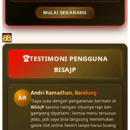
MULAI SEKARANG
🏆TESTIMONI PENGGUNA
BISAJP
Andri Ramadhan, Bandung
AR
“Saya suka dengan pengalaman bermain di
BISAJP
karena navigasi situsnya rapi dan
gampang dipahami. Semua menu tersusun
jelas, jadi saya bisa langsung menemukan
game slot online favorit tanpa harus buang