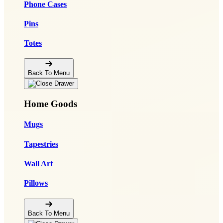
Phone Cases
Pins
Totes
Back To Menu
Home Goods
Mugs
Tapestries
Wall Art
Pillows
Back To Menu