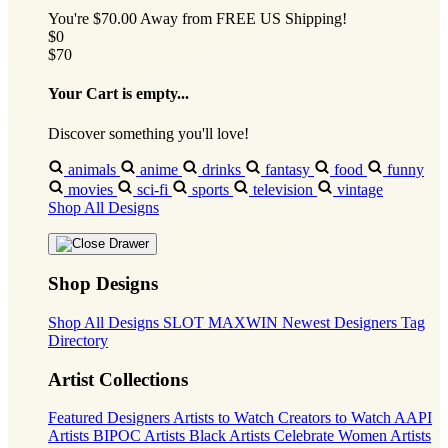
You're
$70.00
Away from
FREE US Shipping!
$0
$70
Your Cart is empty...
Discover something you'll love!
animals
anime
drinks
fantasy
food
funny
movies
sci-fi
sports
television
vintage
Shop All Designs
Shop Designs
Shop All Designs
SLOT MAXWIN
Newest Designers
Tag
Directory
Artist Collections
Featured Designers
Artists to Watch
Creators to Watch
AAPI
Artists
BIPOC Artists
Black Artists
Celebrate Women Artists