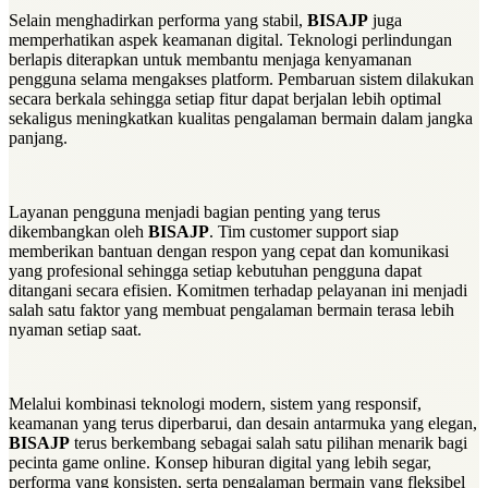
Selain menghadirkan performa yang stabil,
BISAJP
juga
memperhatikan aspek keamanan digital. Teknologi perlindungan
berlapis diterapkan untuk membantu menjaga kenyamanan
pengguna selama mengakses platform. Pembaruan sistem dilakukan
secara berkala sehingga setiap fitur dapat berjalan lebih optimal
sekaligus meningkatkan kualitas pengalaman bermain dalam jangka
panjang.
Layanan pengguna menjadi bagian penting yang terus
dikembangkan oleh
BISAJP
. Tim customer support siap
memberikan bantuan dengan respon yang cepat dan komunikasi
yang profesional sehingga setiap kebutuhan pengguna dapat
ditangani secara efisien. Komitmen terhadap pelayanan ini menjadi
salah satu faktor yang membuat pengalaman bermain terasa lebih
nyaman setiap saat.
Melalui kombinasi teknologi modern, sistem yang responsif,
keamanan yang terus diperbarui, dan desain antarmuka yang elegan,
BISAJP
terus berkembang sebagai salah satu pilihan menarik bagi
pecinta game online. Konsep hiburan digital yang lebih segar,
performa yang konsisten, serta pengalaman bermain yang fleksibel