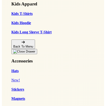
Kids Apparel
Kids T-Shirts
Kids Hoodie
Kids Long Sleeve T-Shirt
Back To Menu
Accessories
Hats
New!
Stickers
Magnets