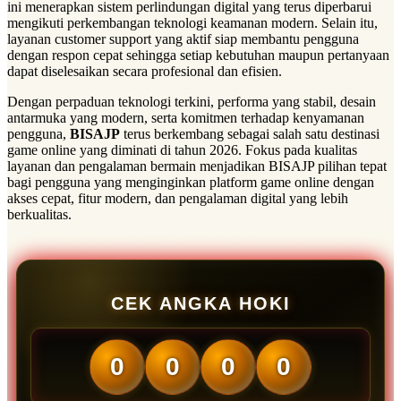
ini menerapkan sistem perlindungan digital yang terus diperbarui
mengikuti perkembangan teknologi keamanan modern. Selain itu,
layanan customer support yang aktif siap membantu pengguna
dengan respon cepat sehingga setiap kebutuhan maupun pertanyaan
dapat diselesaikan secara profesional dan efisien.
Dengan perpaduan teknologi terkini, performa yang stabil, desain
antarmuka yang modern, serta komitmen terhadap kenyamanan
pengguna,
BISAJP
terus berkembang sebagai salah satu destinasi
game online yang diminati di tahun 2026. Fokus pada kualitas
layanan dan pengalaman bermain menjadikan BISAJP pilihan tepat
bagi pengguna yang menginginkan platform game online dengan
akses cepat, fitur modern, dan pengalaman digital yang lebih
berkualitas.
CEK ANGKA HOKI
0
0
0
0