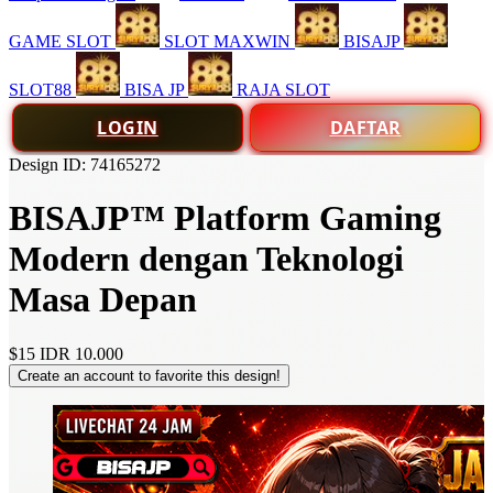
GAME SLOT
SLOT MAXWIN
BISAJP
SLOT88
BISA JP
RAJA SLOT
LOGIN
DAFTAR
Design ID: 74165272
BISAJP™ Platform Gaming
Modern dengan Teknologi
Masa Depan
$15
IDR 10.000
Create an account to favorite this design!