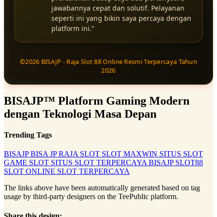
jawabannya cepat dan solutif. Pelayanan
seperti ini yang bikin saya percaya dengan
platform ini.”
©2026 BISAJP - Raja Slot 88 Online Resmi Terpercaya Tahun
2026
BISAJP™ Platform Gaming Modern
dengan Teknologi Masa Depan
Trending Tags
BISAJP
BISA JP
RAJA SLOT
SLOT MAXWIN
SITUS SLOT
GAME SLOT
SITUS SLOT TERPERCAYA
BISAJP
SLOT88
SLOT ONLINE
SLOT TERPERCAYA
The links above have been automatically generated based on tag
usage by third-party designers on the TeePublic platform.
Share this design: