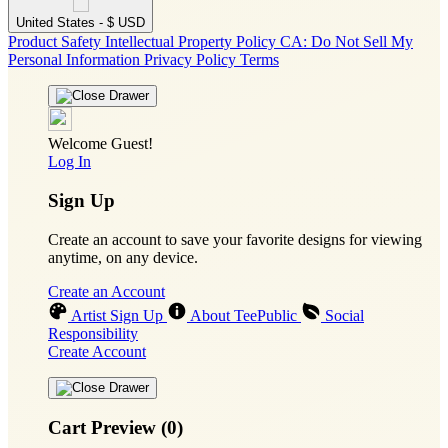
United States - $ USD
Product Safety
Intellectual Property Policy
CA: Do Not Sell My
Personal Information
Privacy Policy
Terms
Welcome Guest!
Log In
Sign Up
Create an account to save your favorite designs for viewing
anytime, on any device.
Create an Account
Artist Sign Up
About TeePublic
Social
Responsibility
Create Account
Cart Preview (0)