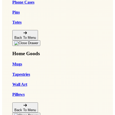
Phone Cases
Pins
Totes
Back To Menu
Home Goods
Mugs
Tapestries
Wall Art
Pillows
Back To Menu