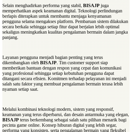
Selain menghadirkan performa yang stabil,
BISAJP
juga
memperhatikan aspek keamanan digital. Teknologi perlindungan
berlapis diterapkan untuk membantu menjaga kenyamanan
pengguna selama mengakses platform. Pembaruan sistem dilakukan
secara berkala sehingga setiap fitur dapat berjalan lebih optimal
sekaligus meningkatkan kualitas pengalaman bermain dalam jangka
panjang.
Layanan pengguna menjadi bagian penting yang terus
dikembangkan oleh
BISAJP
. Tim customer support siap
memberikan bantuan dengan respon yang cepat dan komunikasi
yang profesional sehingga setiap kebutuhan pengguna dapat
ditangani secara efisien. Komitmen terhadap pelayanan ini menjadi
salah satu faktor yang membuat pengalaman bermain terasa lebih
nyaman setiap saat.
Melalui kombinasi teknologi modern, sistem yang responsif,
keamanan yang terus diperbarui, dan desain antarmuka yang elegan,
BISAJP
terus berkembang sebagai salah satu pilihan menarik bagi
pecinta game online. Konsep hiburan digital yang lebih segar,
performa yang konsisten, serta pengalaman bermain yang fleksibel