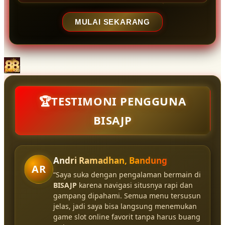
MULAI SEKARANG
🏆TESTIMONI PENGGUNA
BISAJP
Andri Ramadhan, Bandung
AR
“Saya suka dengan pengalaman bermain di
BISAJP
karena navigasi situsnya rapi dan
gampang dipahami. Semua menu tersusun
jelas, jadi saya bisa langsung menemukan
game slot online favorit tanpa harus buang