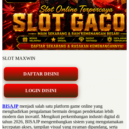
SLOT MAXWIN
DAFTAR DISINI
LOGIN DISINI
BISAJP
menjadi salah satu platform game online yang
menghadirkan pengalaman bermain dengan pendekatan lebih
modern dan inovatif. Mengikuti perkembangan industri digital di
tahun 2026, BISAJP mengembangkan sistem yang mengutamakan
kecepatan akses, tampilan visual yang nyaman dipandang, serta