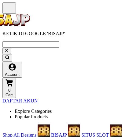
KETIK DI GOOGLE 'BISAJP'
Account
0
Cart
DAFTAR AKUN
Explore Categories
Popular Products
Shop All Designs
BISAJP
SITUS SLOT