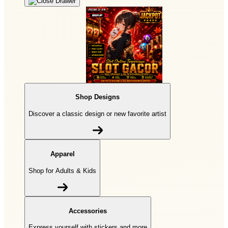
Shop Designs
Discover a classic design or new favorite artist
Apparel
Shop for Adults & Kids
Accessories
Express yourself with stickers and more