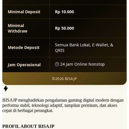
Minimal Deposit
Rp 10.000
Minimal
Rp 50.000
Withdraw
Semua Bank Lokal, E-Wallet, &
Metode Deposit
QRIS
🕒 24 Jam Online Nonstop
Jam Operasional
©2026 BISAJP
BISAJP menghadirkan pengalaman gaming digital modern dengan
performa stabil, teknologi adaptif, tampilan premium, dan akses
cepat di berbagai perangkat.
PROFIL ABOUT BISAJP