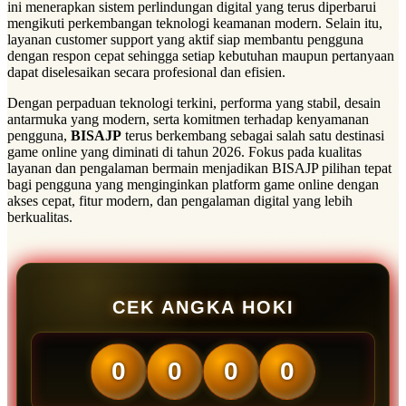
ini menerapkan sistem perlindungan digital yang terus diperbarui
mengikuti perkembangan teknologi keamanan modern. Selain itu,
layanan customer support yang aktif siap membantu pengguna
dengan respon cepat sehingga setiap kebutuhan maupun pertanyaan
dapat diselesaikan secara profesional dan efisien.
Dengan perpaduan teknologi terkini, performa yang stabil, desain
antarmuka yang modern, serta komitmen terhadap kenyamanan
pengguna,
BISAJP
terus berkembang sebagai salah satu destinasi
game online yang diminati di tahun 2026. Fokus pada kualitas
layanan dan pengalaman bermain menjadikan BISAJP pilihan tepat
bagi pengguna yang menginginkan platform game online dengan
akses cepat, fitur modern, dan pengalaman digital yang lebih
berkualitas.
CEK ANGKA HOKI
0
0
0
0