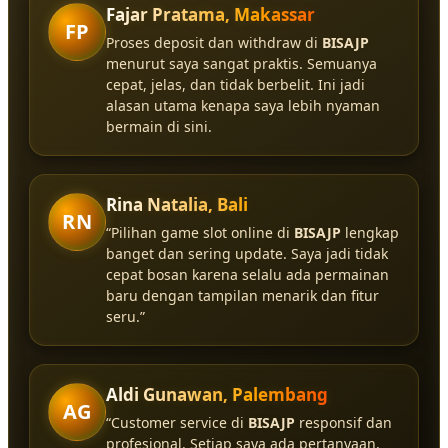
Fajar Pratama, Makassar
FP
Proses deposit dan withdraw di
BISAJP
menurut saya sangat praktis. Semuanya
cepat, jelas, dan tidak berbelit. Ini jadi
alasan utama kenapa saya lebih nyaman
bermain di sini.
Rina Natalia, Bali
RN
“Pilihan game slot online di
BISAJP
lengkap
banget dan sering update. Saya jadi tidak
cepat bosan karena selalu ada permainan
baru dengan tampilan menarik dan fitur
seru.”
Aldi Gunawan, Palembang
AG
“Customer service di
BISAJP
responsif dan
profesional. Setiap saya ada pertanyaan,