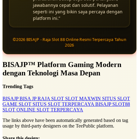
jawabannya cepat dan solutif. Pelayanan
seperti ini yang bikin saya percaya dengan
platform ini.”
©2026 BISAJP - Raja Slot 88 Online Resmi Terpercaya Tahun
2026
BISAJP™ Platform Gaming Modern
dengan Teknologi Masa Depan
Trending Tags
BISAJP
BISA JP
RAJA SLOT
SLOT MAXWIN
SITUS SLOT
GAME SLOT
SITUS SLOT TERPERCAYA
BISAJP
SLOT88
SLOT ONLINE
SLOT TERPERCAYA
The links above have been automatically generated based on tag
usage by third-party designers on the TeePublic platform.
Share this design: