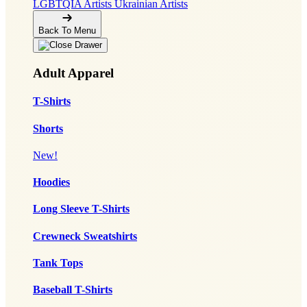
LGBTQIA Artists
Ukrainian Artists
Back To Menu
Adult Apparel
T-Shirts
Shorts
New!
Hoodies
Long Sleeve T-Shirts
Crewneck Sweatshirts
Tank Tops
Baseball T-Shirts