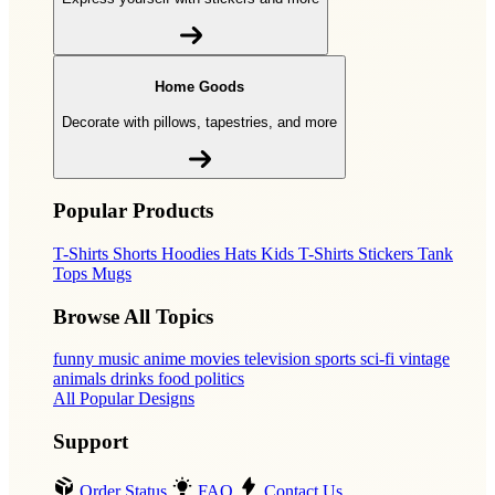
Home Goods
Decorate with pillows, tapestries, and more
Popular Products
T-Shirts
Shorts
Hoodies
Hats
Kids T-Shirts
Stickers
Tank
Tops
Mugs
Browse All Topics
funny
music
anime
movies
television
sports
sci-fi
vintage
animals
drinks
food
politics
All Popular Designs
Support
Order Status
FAQ
Contact Us