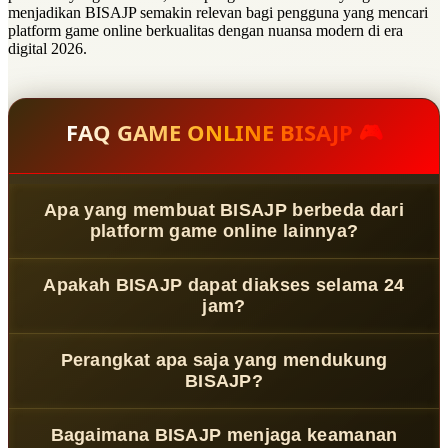
menjadikan BISAJP semakin relevan bagi pengguna yang mencari
platform game online berkualitas dengan nuansa modern di era
digital 2026.
FAQ GAME ONLINE BISAJP 🎮
Apa yang membuat BISAJP berbeda dari
platform game online lainnya?
BISAJP
menghadirkan pengalaman game online dengan
Apakah BISAJP dapat diakses selama 24
teknologi modern, antarmuka yang responsif, serta
jam?
performa stabil untuk memberikan kenyamanan bermain
di berbagai perangkat.
Ya.
BISAJP
dirancang agar dapat diakses kapan saja
Perangkat apa saja yang mendukung
dengan dukungan server yang aktif sepanjang hari
BISAJP?
sehingga pengalaman bermain tetap lancar.
Platform ini kompatibel dengan smartphone Android,
Bagaimana BISAJP menjaga keamanan
iPhone, tablet, laptop, hingga komputer desktop tanpa