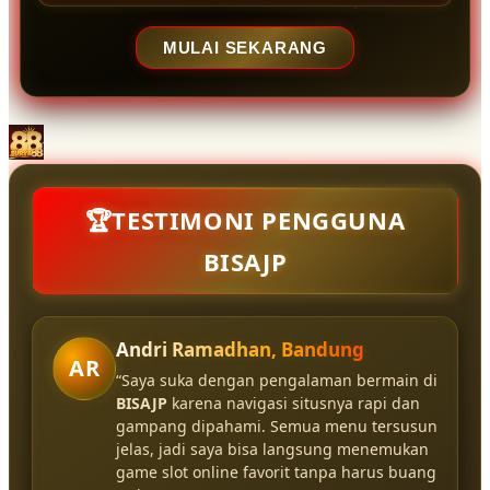
MULAI SEKARANG
🏆TESTIMONI PENGGUNA
BISAJP
Andri Ramadhan, Bandung
AR
“Saya suka dengan pengalaman bermain di
BISAJP
karena navigasi situsnya rapi dan
gampang dipahami. Semua menu tersusun
jelas, jadi saya bisa langsung menemukan
game slot online favorit tanpa harus buang