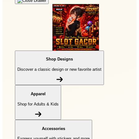
Shop Designs
Discover a classic design or new favorite artist
Apparel
Shop for Adults & Kids
Accessories
Express yourself with stickers and more