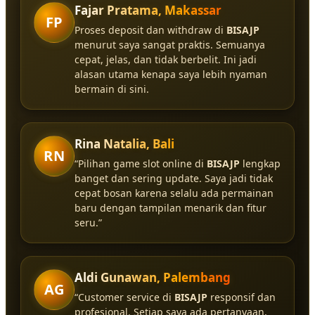
Fajar Pratama, Makassar
FP
Proses deposit dan withdraw di
BISAJP
menurut saya sangat praktis. Semuanya
cepat, jelas, dan tidak berbelit. Ini jadi
alasan utama kenapa saya lebih nyaman
bermain di sini.
Rina Natalia, Bali
RN
“Pilihan game slot online di
BISAJP
lengkap
banget dan sering update. Saya jadi tidak
cepat bosan karena selalu ada permainan
baru dengan tampilan menarik dan fitur
seru.”
Aldi Gunawan, Palembang
AG
“Customer service di
BISAJP
responsif dan
profesional. Setiap saya ada pertanyaan,