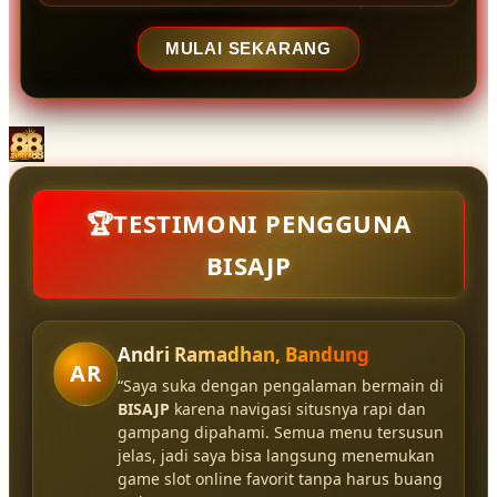
MULAI SEKARANG
🏆TESTIMONI PENGGUNA
BISAJP
Andri Ramadhan, Bandung
AR
“Saya suka dengan pengalaman bermain di
BISAJP
karena navigasi situsnya rapi dan
gampang dipahami. Semua menu tersusun
jelas, jadi saya bisa langsung menemukan
game slot online favorit tanpa harus buang