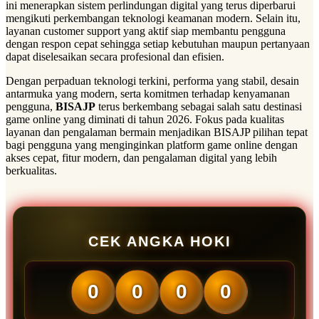
ini menerapkan sistem perlindungan digital yang terus diperbarui
mengikuti perkembangan teknologi keamanan modern. Selain itu,
layanan customer support yang aktif siap membantu pengguna
dengan respon cepat sehingga setiap kebutuhan maupun pertanyaan
dapat diselesaikan secara profesional dan efisien.
Dengan perpaduan teknologi terkini, performa yang stabil, desain
antarmuka yang modern, serta komitmen terhadap kenyamanan
pengguna,
BISAJP
terus berkembang sebagai salah satu destinasi
game online yang diminati di tahun 2026. Fokus pada kualitas
layanan dan pengalaman bermain menjadikan BISAJP pilihan tepat
bagi pengguna yang menginginkan platform game online dengan
akses cepat, fitur modern, dan pengalaman digital yang lebih
berkualitas.
CEK ANGKA HOKI
0
0
0
0