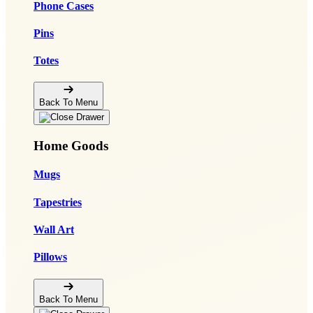
Phone Cases
Pins
Totes
Back To Menu
Home Goods
Mugs
Tapestries
Wall Art
Pillows
Back To Menu