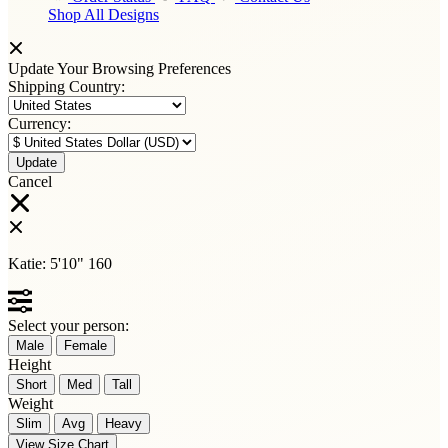
Shop All Designs
Update Your Browsing Preferences
Shipping Country:
Currency:
Cancel
Katie:
5'10"
160
Select your person:
Male
Female
Height
Short
Med
Tall
Weight
Slim
Avg
Heavy
View Size Chart