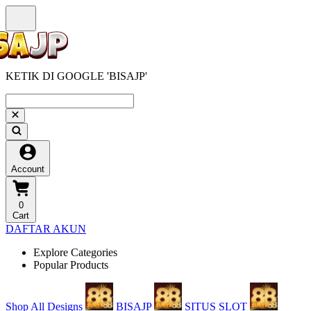
KETIK DI GOOGLE 'BISAJP'
Account
0
Cart
DAFTAR AKUN
Explore Categories
Popular Products
Shop All Designs
BISAJP
SITUS SLOT