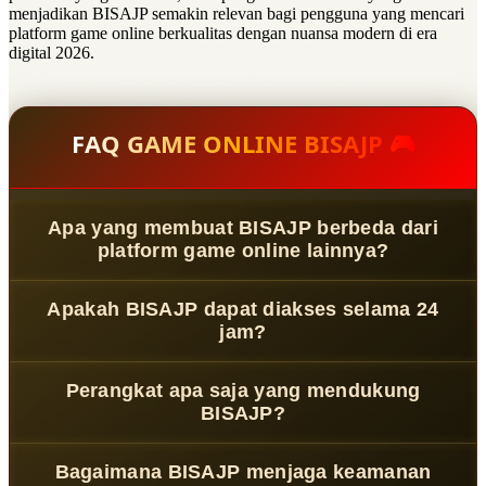
menjadikan BISAJP semakin relevan bagi pengguna yang mencari
platform game online berkualitas dengan nuansa modern di era
digital 2026.
FAQ GAME ONLINE BISAJP 🎮
Apa yang membuat BISAJP berbeda dari
platform game online lainnya?
BISAJP
menghadirkan pengalaman game online dengan
Apakah BISAJP dapat diakses selama 24
teknologi modern, antarmuka yang responsif, serta
jam?
performa stabil untuk memberikan kenyamanan bermain
di berbagai perangkat.
Ya.
BISAJP
dirancang agar dapat diakses kapan saja
Perangkat apa saja yang mendukung
dengan dukungan server yang aktif sepanjang hari
BISAJP?
sehingga pengalaman bermain tetap lancar.
Platform ini kompatibel dengan smartphone Android,
Bagaimana BISAJP menjaga keamanan
iPhone, tablet, laptop, hingga komputer desktop tanpa