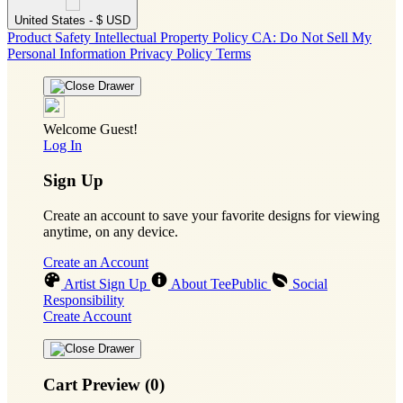
United States - $ USD
Product Safety
Intellectual Property Policy
CA: Do Not Sell My
Personal Information
Privacy Policy
Terms
Welcome Guest!
Log In
Sign Up
Create an account to save your favorite designs for viewing
anytime, on any device.
Create an Account
Artist Sign Up
About TeePublic
Social
Responsibility
Create Account
Cart Preview (0)