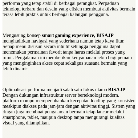
performa yang tetap stabil di berbagai perangkat. Perpaduan
teknologi terbaru dan desain yang efisien membuat aktivitas bermain
terasa lebih praktis untuk berbagai kalangan pengguna.
Mengusung konsep
smart gaming experience
,
BISAJP
menghadirkan navigasi yang sederhana namun tetap kaya fitur.
Setiap menu disusun secara intuitif sehingga pengguna dapat
menemukan permainan favorit tanpa harus melalui proses yang
rumit. Pengalaman ini memberikan kenyamanan lebih bagi pemain
yang menginginkan akses cepat sekaligus suasana bermain yang
lebih dinamis.
Optimalisasi performa menjadi salah satu fokus utama
BISAJP
.
Dengan dukungan infrastruktur server berteknologi modern,
platform mampu mempertahankan kecepatan loading yang konsisten
meskipun diakses pada jam-jam dengan aktivitas tinggi. Sistem yang
ringan juga membuat pengalaman bermain tetap lancar melalui
smartphone, tablet, maupun desktop tanpa mengurangi kualitas
visual yang ditampilkan.