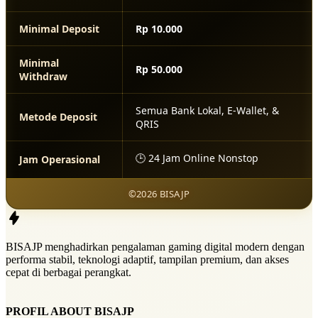
Minimal Deposit
Rp 10.000
Minimal
Rp 50.000
Withdraw
Semua Bank Lokal, E-Wallet, &
Metode Deposit
QRIS
🕒 24 Jam Online Nonstop
Jam Operasional
©2026 BISAJP
BISAJP menghadirkan pengalaman gaming digital modern dengan
performa stabil, teknologi adaptif, tampilan premium, dan akses
cepat di berbagai perangkat.
PROFIL ABOUT BISAJP