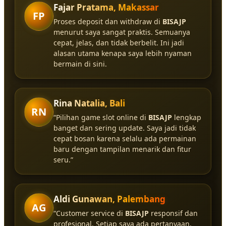
Fajar Pratama, Makassar
FP
Proses deposit dan withdraw di
BISAJP
menurut saya sangat praktis. Semuanya
cepat, jelas, dan tidak berbelit. Ini jadi
alasan utama kenapa saya lebih nyaman
bermain di sini.
Rina Natalia, Bali
RN
“Pilihan game slot online di
BISAJP
lengkap
banget dan sering update. Saya jadi tidak
cepat bosan karena selalu ada permainan
baru dengan tampilan menarik dan fitur
seru.”
Aldi Gunawan, Palembang
AG
“Customer service di
BISAJP
responsif dan
profesional. Setiap saya ada pertanyaan,