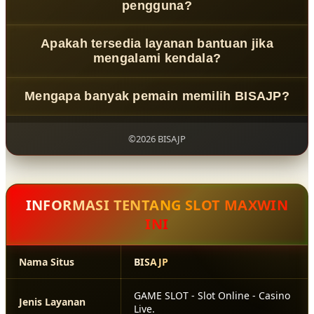
pengguna?
memerlukan instalasi aplikasi tambahan.
BISAJP
menerapkan sistem keamanan digital yang
Apakah tersedia layanan bantuan jika
diperbarui secara berkala untuk membantu menjaga
mengalami kendala?
kenyamanan serta stabilitas akses pengguna.
Tersedia customer support profesional yang siap
Mengapa banyak pemain memilih BISAJP?
memberikan bantuan dengan respon cepat sehingga
setiap pertanyaan maupun kendala dapat ditangani
Karena
BISAJP
menawarkan kombinasi performa yang
secara efisien.
stabil, tampilan modern, navigasi yang mudah
©2026 BISAJP
digunakan, serta pengalaman game online yang nyaman
dan konsisten.
INFORMASI TENTANG SLOT MAXWIN
INI
Nama Situs
BISAJP
GAME SLOT - Slot Online - Casino
Jenis Layanan
Live.