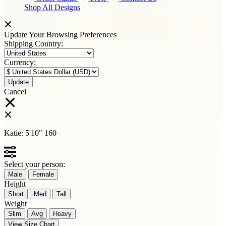
Shop All Designs
Update Your Browsing Preferences
Shipping Country:
Currency:
Cancel
Katie:
5'10"
160
Select your person:
Male
Female
Height
Short
Med
Tall
Weight
Slim
Avg
Heavy
View Size Chart