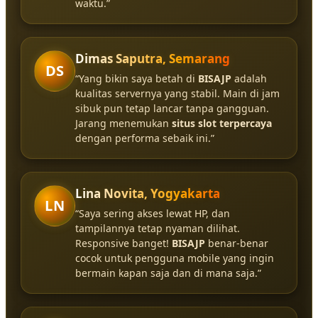
waktu.”
Dimas Saputra, Semarang
DS
“Yang bikin saya betah di
BISAJP
adalah
kualitas servernya yang stabil. Main di jam
sibuk pun tetap lancar tanpa gangguan.
Jarang menemukan
situs slot terpercaya
dengan performa sebaik ini.”
Lina Novita, Yogyakarta
LN
“Saya sering akses lewat HP, dan
tampilannya tetap nyaman dilihat.
Responsive banget!
BISAJP
benar-benar
cocok untuk pengguna mobile yang ingin
bermain kapan saja dan di mana saja.”