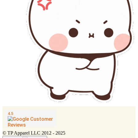
© TP Apparel LLC 2012 - 2025