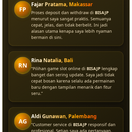
Fajar Pratama, Makassar
FP
Proses deposit dan withdraw di
BISAJP
menurut saya sangat praktis. Semuanya
cepat, jelas, dan tidak berbelit. Ini jadi
alasan utama kenapa saya lebih nyaman
bermain di sini.
Rina Natalia, Bali
RN
“Pilihan game slot online di
BISAJP
lengkap
banget dan sering update. Saya jadi tidak
cepat bosan karena selalu ada permainan
baru dengan tampilan menarik dan fitur
seru.”
Aldi Gunawan, Palembang
AG
“Customer service di
BISAJP
responsif dan
profesional. Setiap saya ada pertanyaan,