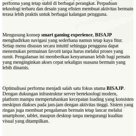
performa yang tetap stabil di berbagai perangkat. Perpaduan
teknologi terbaru dan desain yang efisien membuat aktivitas bermain
terasa lebih praktis untuk berbagai kalangan pengguna.
Mengusung konsep
smart gaming experience
,
BISAJP
menghadirkan navigasi yang sederhana namun tetap kaya fitur.
Setiap menu disusun secara intuitif sehingga pengguna dapat
menemukan permainan favorit tanpa harus melalui proses yang
rumit. Pengalaman ini memberikan kenyamanan lebih bagi pemain
yang menginginkan akses cepat sekaligus suasana bermain yang
lebih dinamis.
Optimalisasi performa menjadi salah satu fokus utama
BISAJP
.
Dengan dukungan infrastruktur server berteknologi modern,
platform mampu mempertahankan kecepatan loading yang konsisten
meskipun diakses pada jam-jam dengan aktivitas tinggi. Sistem yang
ringan juga membuat pengalaman bermain tetap lancar melalui
smartphone, tablet, maupun desktop tanpa mengurangi kualitas
visual yang ditampilkan.