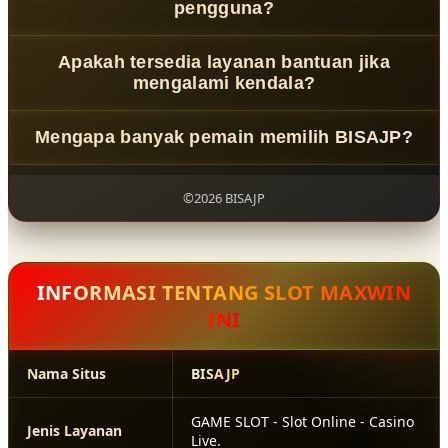
pengguna?
memerlukan instalasi aplikasi tambahan.
BISAJP
menerapkan sistem keamanan digital yang
Apakah tersedia layanan bantuan jika
diperbarui secara berkala untuk membantu menjaga
mengalami kendala?
kenyamanan serta stabilitas akses pengguna.
Tersedia customer support profesional yang siap
Mengapa banyak pemain memilih BISAJP?
memberikan bantuan dengan respon cepat sehingga
setiap pertanyaan maupun kendala dapat ditangani
Karena
BISAJP
menawarkan kombinasi performa yang
secara efisien.
stabil, tampilan modern, navigasi yang mudah
©2026 BISAJP
digunakan, serta pengalaman game online yang nyaman
dan konsisten.
INFORMASI TENTANG SLOT MAXWIN
INI
Nama Situs
BISAJP
GAME SLOT - Slot Online - Casino
Jenis Layanan
Live.