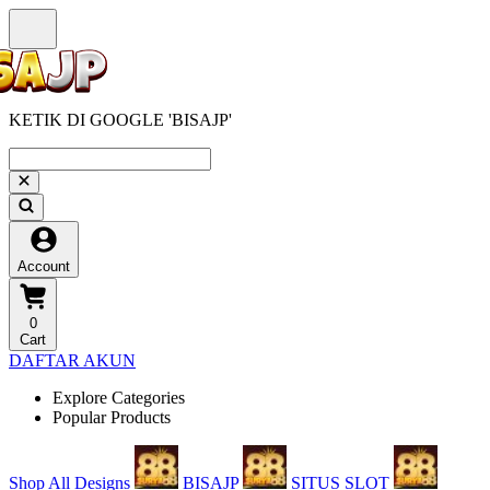
KETIK DI GOOGLE 'BISAJP'
Account
0
Cart
DAFTAR AKUN
Explore Categories
Popular Products
Shop All Designs
BISAJP
SITUS SLOT