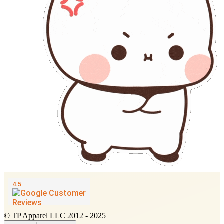
© TP Apparel LLC 2012 - 2025