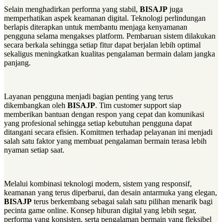
Selain menghadirkan performa yang stabil,
BISAJP
juga
memperhatikan aspek keamanan digital. Teknologi perlindungan
berlapis diterapkan untuk membantu menjaga kenyamanan
pengguna selama mengakses platform. Pembaruan sistem dilakukan
secara berkala sehingga setiap fitur dapat berjalan lebih optimal
sekaligus meningkatkan kualitas pengalaman bermain dalam jangka
panjang.
Layanan pengguna menjadi bagian penting yang terus
dikembangkan oleh
BISAJP
. Tim customer support siap
memberikan bantuan dengan respon yang cepat dan komunikasi
yang profesional sehingga setiap kebutuhan pengguna dapat
ditangani secara efisien. Komitmen terhadap pelayanan ini menjadi
salah satu faktor yang membuat pengalaman bermain terasa lebih
nyaman setiap saat.
Melalui kombinasi teknologi modern, sistem yang responsif,
keamanan yang terus diperbarui, dan desain antarmuka yang elegan,
BISAJP
terus berkembang sebagai salah satu pilihan menarik bagi
pecinta game online. Konsep hiburan digital yang lebih segar,
performa yang konsisten, serta pengalaman bermain yang fleksibel