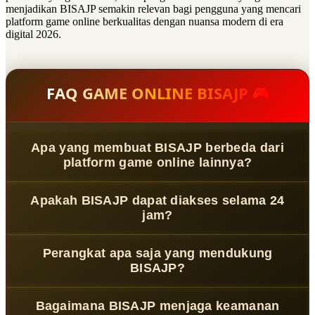
menjadikan BISAJP semakin relevan bagi pengguna yang mencari
platform game online berkualitas dengan nuansa modern di era
digital 2026.
FAQ GAME ONLINE BISAJP 🎮
Apa yang membuat BISAJP berbeda dari
platform game online lainnya?
BISAJP
menghadirkan pengalaman game online dengan
Apakah BISAJP dapat diakses selama 24
teknologi modern, antarmuka yang responsif, serta
jam?
performa stabil untuk memberikan kenyamanan bermain
di berbagai perangkat.
Ya.
BISAJP
dirancang agar dapat diakses kapan saja
Perangkat apa saja yang mendukung
dengan dukungan server yang aktif sepanjang hari
BISAJP?
sehingga pengalaman bermain tetap lancar.
Platform ini kompatibel dengan smartphone Android,
Bagaimana BISAJP menjaga keamanan
iPhone, tablet, laptop, hingga komputer desktop tanpa