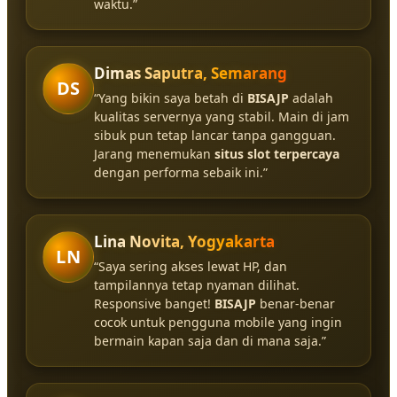
waktu.”
Dimas Saputra, Semarang
DS
“Yang bikin saya betah di
BISAJP
adalah
kualitas servernya yang stabil. Main di jam
sibuk pun tetap lancar tanpa gangguan.
Jarang menemukan
situs slot terpercaya
dengan performa sebaik ini.”
Lina Novita, Yogyakarta
LN
“Saya sering akses lewat HP, dan
tampilannya tetap nyaman dilihat.
Responsive banget!
BISAJP
benar-benar
cocok untuk pengguna mobile yang ingin
bermain kapan saja dan di mana saja.”