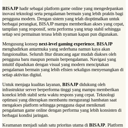
BISAJP
hadir sebagai platform game online yang mengedepankan
inovasi teknologi serta pengalaman bermain yang lebih praktis bagi
pengguna modern. Dengan sistem yang telah dioptimalkan untuk
berbagai perangkat, BISAJP mampu memberikan akses yang cepat,
tampilan yang responsif, serta performa yang tetap stabil sehingga
setiap sesi permainan terasa lebih nyaman kapan pun digunakan.
Mengusung konsep
next-level gaming experience
,
BISAJP
menghadirkan antarmuka yang sederhana namun kaya akan
fungsionalitas. Seluruh fitur dirancang agar mudah diakses oleh
pengguna baru maupun pemain berpengalaman. Navigasi yang
intuitif dipadukan dengan visual yang modern menciptakan
pengalaman bermain yang lebih efisien sekaligus menyenangkan di
setiap aktivitas digital.
Untuk menjaga kualitas layanan,
BISAJP
didukung oleh
infrastruktur server berperforma tinggi yang mampu memberikan
koneksi lebih stabil serta waktu respons yang cepat. Teknologi
optimasi yang diterapkan membantu mengurangi hambatan saat
mengakses platform sehingga pengguna dapat menikmati
pengalaman game online dengan performa yang lebih konsisten di
berbagai kondisi jaringan.
Keamanan menjadi salah satu prioritas utama di
BISAJP
. Platform