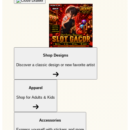
Shop Designs
Discover a classic design or new favorite artist
Apparel
Shop for Adults & Kids
Accessories
Express yourself with stickers and more