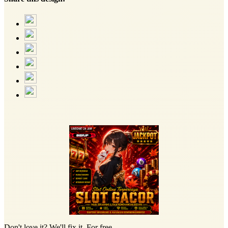
Don't love it? We'll fix it. For free.