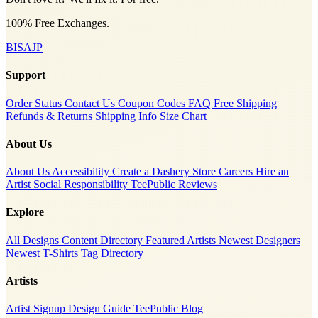
100% Free Exchanges.
BISAJP
Support
Order Status
Contact Us
Coupon Codes
FAQ
Free Shipping
Refunds & Returns
Shipping Info
Size Chart
About Us
About Us
Accessibility
Create a Dashery Store
Careers
Hire an
Artist
Social Responsibility
TeePublic Reviews
Explore
All Designs
Content Directory
Featured Artists
Newest Designers
Newest T-Shirts
Tag Directory
Artists
Artist Signup
Design Guide
TeePublic Blog