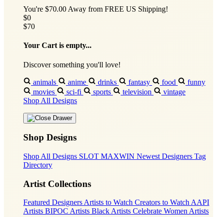
You're
$70.00
Away from
FREE US Shipping!
$0
$70
Your Cart is empty...
Discover something you'll love!
animals
anime
drinks
fantasy
food
funny
movies
sci-fi
sports
television
vintage
Shop All Designs
Shop Designs
Shop All Designs
SLOT MAXWIN
Newest Designers
Tag
Directory
Artist Collections
Featured Designers
Artists to Watch
Creators to Watch
AAPI
Artists
BIPOC Artists
Black Artists
Celebrate Women Artists