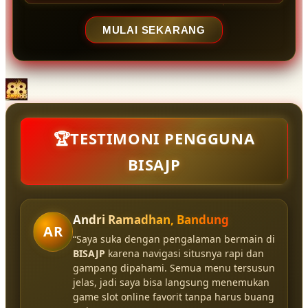
MULAI SEKARANG
🏆TESTIMONI PENGGUNA
BISAJP
Andri Ramadhan, Bandung
AR
“Saya suka dengan pengalaman bermain di
BISAJP
karena navigasi situsnya rapi dan
gampang dipahami. Semua menu tersusun
jelas, jadi saya bisa langsung menemukan
game slot online favorit tanpa harus buang