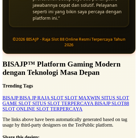
jawabannya cepat dan solutif. Pelayanan
seperti ini yang bikin saya percaya dengan
platform ini.”
©2026 BISAJP - Raja Slot 88 Online Resmi Terpercaya Tahun
2026
BISAJP™ Platform Gaming Modern
dengan Teknologi Masa Depan
Trending Tags
BISAJP
BISA JP
RAJA SLOT
SLOT MAXWIN
SITUS SLOT
GAME SLOT
SITUS SLOT TERPERCAYA
BISAJP
SLOT88
SLOT ONLINE
SLOT TERPERCAYA
The links above have been automatically generated based on tag
usage by third-party designers on the TeePublic platform.
Share this design: