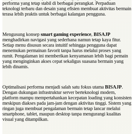
performa yang tetap stabil di berbagai perangkat. Perpaduan
teknologi terbaru dan desain yang efisien membuat aktivitas bermain
terasa lebih praktis untuk berbagai kalangan pengguna.
Mengusung konsep
smart gaming experience
,
BISAJP
menghadirkan navigasi yang sederhana namun tetap kaya fitur.
Setiap menu disusun secara intuitif sehingga pengguna dapat
menemukan permainan favorit tanpa harus melalui proses yang
rumit. Pengalaman ini memberikan kenyamanan lebih bagi pemain
yang menginginkan akses cepat sekaligus suasana bermain yang
lebih dinamis.
Optimalisasi performa menjadi salah satu fokus utama
BISAJP
.
Dengan dukungan infrastruktur server berteknologi modern,
platform mampu mempertahankan kecepatan loading yang konsisten
meskipun diakses pada jam-jam dengan aktivitas tinggi. Sistem yang
ringan juga membuat pengalaman bermain tetap lancar melalui
smartphone, tablet, maupun desktop tanpa mengurangi kualitas
visual yang ditampilkan.