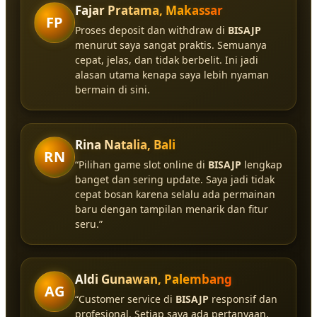
Fajar Pratama, Makassar
FP
Proses deposit dan withdraw di
BISAJP
menurut saya sangat praktis. Semuanya
cepat, jelas, dan tidak berbelit. Ini jadi
alasan utama kenapa saya lebih nyaman
bermain di sini.
Rina Natalia, Bali
RN
“Pilihan game slot online di
BISAJP
lengkap
banget dan sering update. Saya jadi tidak
cepat bosan karena selalu ada permainan
baru dengan tampilan menarik dan fitur
seru.”
Aldi Gunawan, Palembang
AG
“Customer service di
BISAJP
responsif dan
profesional. Setiap saya ada pertanyaan,