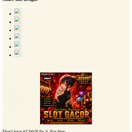
Don't love it? We'll fix it. For free.