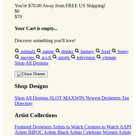
You're
$70.00
Away from
FREE US Shipping!
$0
$70
Your Cart is empty...
Discover something you'll love!
animals
anime
drinks
fantasy
food
funny
movies
sci-fi
sports
television
vintage
Shop All Designs
Shop Designs
Shop All Designs
SLOT MAXWIN
Newest Designers
Tag
Directory
Artist Collections
Featured Designers
Artists to Watch
Creators to Watch
AAPI
Artists
BIPOC Artists
Black Artists
Celebrate Women Artists