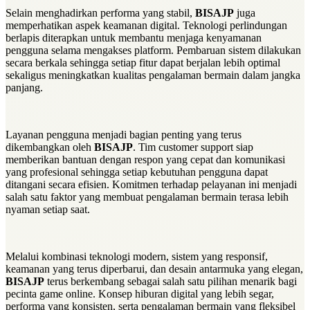
Selain menghadirkan performa yang stabil,
BISAJP
juga
memperhatikan aspek keamanan digital. Teknologi perlindungan
berlapis diterapkan untuk membantu menjaga kenyamanan
pengguna selama mengakses platform. Pembaruan sistem dilakukan
secara berkala sehingga setiap fitur dapat berjalan lebih optimal
sekaligus meningkatkan kualitas pengalaman bermain dalam jangka
panjang.
Layanan pengguna menjadi bagian penting yang terus
dikembangkan oleh
BISAJP
. Tim customer support siap
memberikan bantuan dengan respon yang cepat dan komunikasi
yang profesional sehingga setiap kebutuhan pengguna dapat
ditangani secara efisien. Komitmen terhadap pelayanan ini menjadi
salah satu faktor yang membuat pengalaman bermain terasa lebih
nyaman setiap saat.
Melalui kombinasi teknologi modern, sistem yang responsif,
keamanan yang terus diperbarui, dan desain antarmuka yang elegan,
BISAJP
terus berkembang sebagai salah satu pilihan menarik bagi
pecinta game online. Konsep hiburan digital yang lebih segar,
performa yang konsisten, serta pengalaman bermain yang fleksibel