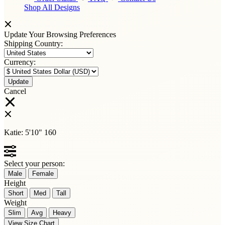
Shop All Designs
Update Your Browsing Preferences
Shipping Country:
Currency:
Cancel
Katie:
5'10"
160
Select your person:
Male
Female
Height
Short
Med
Tall
Weight
Slim
Avg
Heavy
View Size Chart