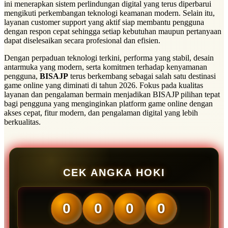
ini menerapkan sistem perlindungan digital yang terus diperbarui
mengikuti perkembangan teknologi keamanan modern. Selain itu,
layanan customer support yang aktif siap membantu pengguna
dengan respon cepat sehingga setiap kebutuhan maupun pertanyaan
dapat diselesaikan secara profesional dan efisien.
Dengan perpaduan teknologi terkini, performa yang stabil, desain
antarmuka yang modern, serta komitmen terhadap kenyamanan
pengguna,
BISAJP
terus berkembang sebagai salah satu destinasi
game online yang diminati di tahun 2026. Fokus pada kualitas
layanan dan pengalaman bermain menjadikan BISAJP pilihan tepat
bagi pengguna yang menginginkan platform game online dengan
akses cepat, fitur modern, dan pengalaman digital yang lebih
berkualitas.
CEK ANGKA HOKI
0
0
0
0