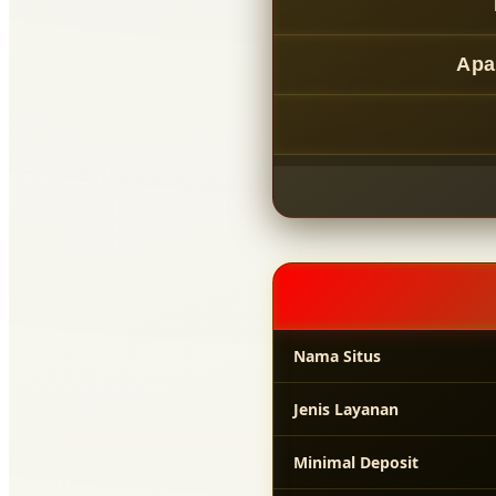
memerlukan instalasi apli
BISAJP
menerapkan sistem 
Apa
serta stabilitas akses pen
Tersedia customer support
pertanyaan maupun kendala
Karena
BISAJP
menawarkan 
pengalaman game online y
Nama Situs
Jenis Layanan
Minimal Deposit