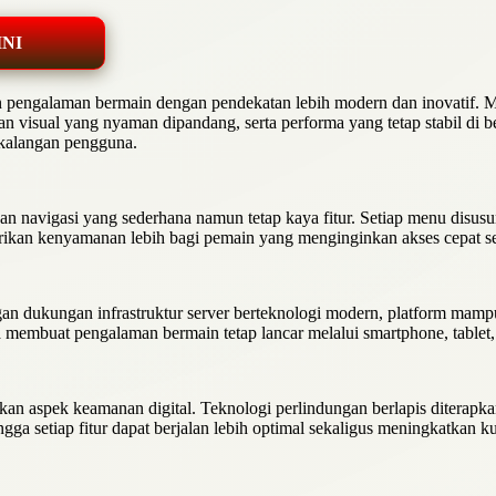
INI
 pengalaman bermain dengan pendekatan lebih modern dan inovatif. Me
isual yang nyaman dipandang, serta performa yang tetap stabil di be
i kalangan pengguna.
n navigasi yang sederhana namun tetap kaya fitur. Setiap menu disus
erikan kenyamanan lebih bagi pemain yang menginginkan akses cepat se
an dukungan infrastruktur server berteknologi modern, platform mam
ga membuat pengalaman bermain tetap lancar melalui smartphone, tablet
kan aspek keamanan digital. Teknologi perlindungan berlapis ditera
gga setiap fitur dapat berjalan lebih optimal sekaligus meningkatkan 