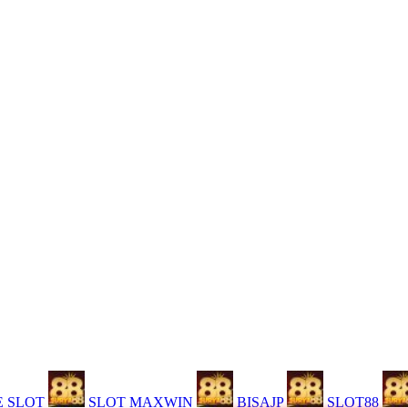
 SLOT
SLOT MAXWIN
BISAJP
SLOT88