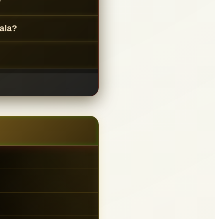
?
ntu menjaga kenyamanan
ala?
 sehingga setiap
g mudah digunakan, serta