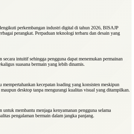
ngikuti perkembangan industri digital di tahun 2026, BISAJP
rbagai perangkat. Perpaduan teknologi terbaru dan desain yang
un secara intuitif sehingga pengguna dapat menemukan permainan
kaligus suasana bermain yang lebih dinamis.
pu mempertahankan kecepatan loading yang konsisten meskipun
, maupun desktop tanpa mengurangi kualitas visual yang ditampilkan.
pkan untuk membantu menjaga kenyamanan pengguna selama
kualitas pengalaman bermain dalam jangka panjang.