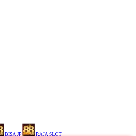
BISA JP
RAJA SLOT