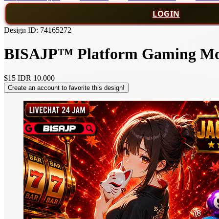
LOGIN
Design ID: 74165272
BISAJP™ Platform Gaming Mod
$15
IDR 10.000
Create an account to favorite this design!