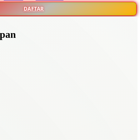
DAFTAR
epan