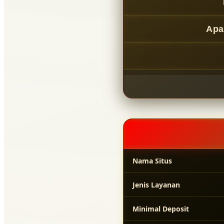
memerlukan instalasi apli
BISAJP
menerapkan sistem 
Apa
serta stabilitas akses pen
Tersedia customer support
pertanyaan maupun kendala
Karena
BISAJP
menawarkan 
pengalaman game online y
Nama Situs
Jenis Layanan
Minimal Deposit