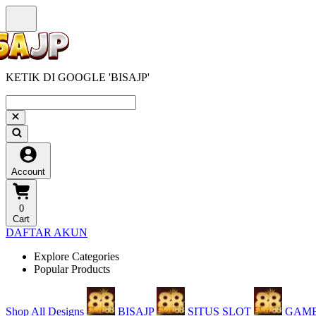
KETIK DI GOOGLE 'BISAJP'
Account
0
Cart
DAFTAR AKUN
Explore Categories
Popular Products
Shop All Designs
BISAJP
SITUS SLOT
GAME