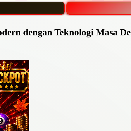
ern dengan Teknologi Masa D