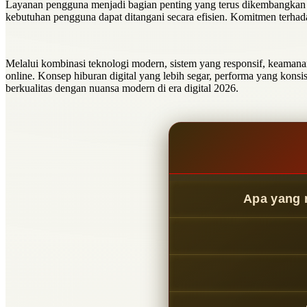
Layanan pengguna menjadi bagian penting yang terus dikembangkan
kebutuhan pengguna dapat ditangani secara efisien. Komitmen terhada
Melalui kombinasi teknologi modern, sistem yang responsif, keamana
online. Konsep hiburan digital yang lebih segar, performa yang kon
berkualitas dengan nuansa modern di era digital 2026.
Apa yang 
BISAJP
menghadirkan penga
stabil untuk memberikan 
Ya.
BISAJP
dirancang agar 
pengalaman bermain tetap 
Platform ini kompatibel d