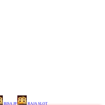
BISA JP
RAJA SLOT