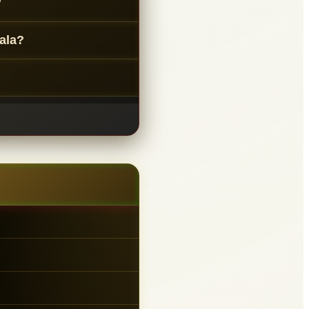
?
ntu menjaga kenyamanan
ala?
 sehingga setiap
g mudah digunakan, serta